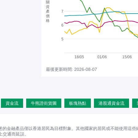
關
資
產
7
價
格
6
5
18/05
01/06
15/06
最後更新時間: 2026-08-07
資金流
牛熊證街貨圖
板塊熱點
港股通資金流
述的金融產品僅以香港居民為目標對象。其他國家的居民或不能使用這些
上交通而延誤。