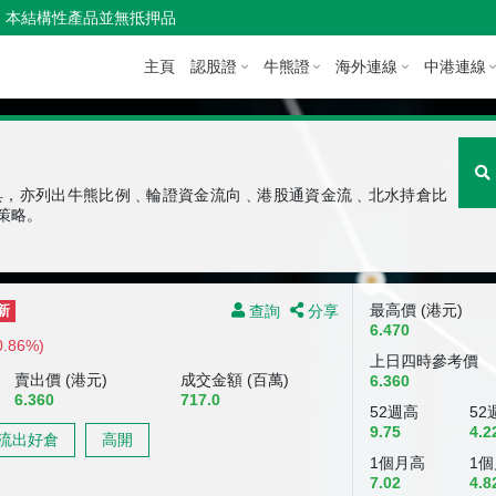
本結構性產品並無抵押品
主頁
認股證
牛熊證
海外連線
中港連線
具，亦列出牛熊比例﹑輪證資金流向﹑港股通資金流﹑北水持倉比
策略。
查詢
分享
最高價 (港元)
新
6.470
0.86%)
上日四時參考價
賣出價 (港元)
成交金額 (百萬)
6.360
6.360
717.0
52週高
52
9.75
4.2
流出好倉
高開
1個月高
1
7.02
4.8