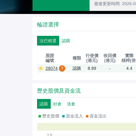
最後更新時間:
2026-
輪證選擇
法巴精選
認購
股證
行使價
收回價
實際
種類
編號
(港元)
(港元)
槓桿(倍
28074
7
認購
8.89
-
4.4
歷史股價及資金流
認購
好倉
淡倉
歷史股價
資金流入
資金流出
1.5