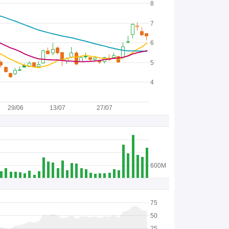
8
7
6
5
4
29/06
13/07
27/07
600M
75
50
25