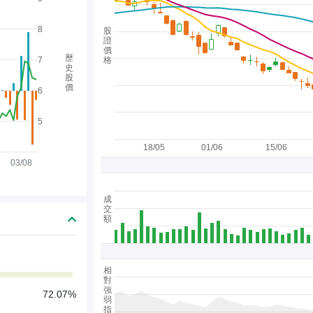
8
股
證
價
歷
7
格
史
股
價
6
5
18/05
01/06
15/06
03/08
成
交
額
相
對
強
72.07%
弱
指