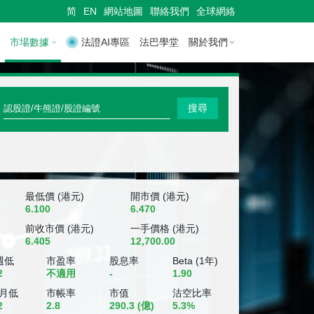
简
EN
網站地圖
聯絡我們
全球網絡
市場數據
法證AI專區
法巴學堂
關於我們
快
搜尋
速
搜
尋
認
最低價 (港元)
開市價 (港元)
6.100
6.470
股
前收市價 (港元)
一手價格 (港元)
6.405
12,700.00
證
週低
市盈率
股息率
Beta (1年)
/
2
不適用
-
1.90
牛
個月低
市帳率
市值
沽空比率
2
2.8
290.3
(億)
5.3%