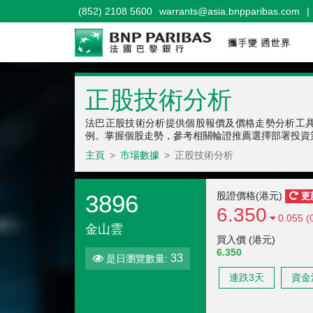
(852) 2108 5600
warrants@asia.bnpparibas.com
|
正股技術分析
法巴正股技術分析提供個股報價及價格走勢分析工
例。掌握個股走勢，參考相關輪證推薦選擇部署投資
主頁
市場數據
正股技術分析
3896
股證價格(港元)
更
6.350
0.055 (
金山雲
買入價 (港元)
6.350
33
是日瀏覽數量:
連跌3天
資金