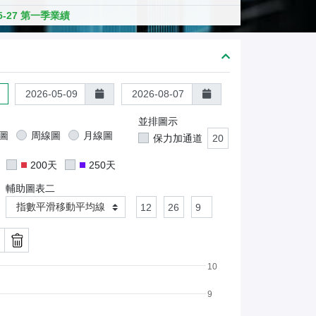
熊
05-27 第一季業績
證
/
股
證
並排圖示
圖
周線圖
月線圖
保力加通道
200天
250天
輔助圖表二
指數平滑移動平均線
10
9