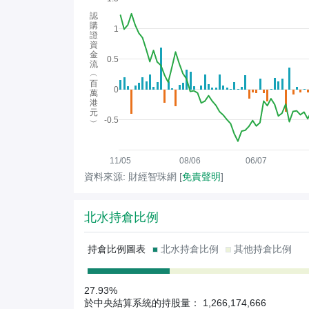
認
購
1
證
資
金
0.5
流
︵
百
0
萬
港
元
-0.5
︶
11/05
08/06
06/07
資料來源: 財經智珠網 [
免責聲明
]
北水持倉比例
持倉比例圖表
北水持倉比例
其他持倉比例
27.93%
於中央結算系統的持股量： 1,266,174,666