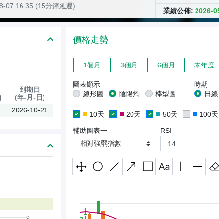
08-07 16:35 (15分鐘延遲)
業績公佈:
2026-
價格走勢
1個月
3個月
6個月
本年度
圖表顯示
時期
到期日
線形圖
陰陽燭
棒型圖
日線
)
(年-月-日)
2026-10-21
10天
20天
50天
100天
輔助圖表一
RSI
相對強弱指數
9