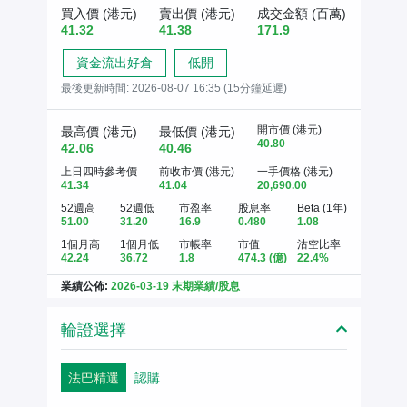
買入價 (港元)
賣出價 (港元)
成交金額 (百萬)
41.32
41.38
171.9
資金流出好倉
低開
最後更新時間:
2026-08-07 16:35 (15分鐘延遲)
開市價 (港元)
最高價 (港元)
最低價 (港元)
40.80
42.06
40.46
上日四時參考價
前收市價 (港元)
一手價格 (港元)
41.34
41.04
20,690.00
52週高
52週低
市盈率
股息率
Beta (1年)
51.00
31.20
16.9
0.480
1.08
1個月高
1個月低
市帳率
市值
沽空比率
42.24
36.72
1.8
474.3
(億)
22.4%
業績公佈:
2026-03-19 末期業績/股息
輪證選擇
法巴精選
認購