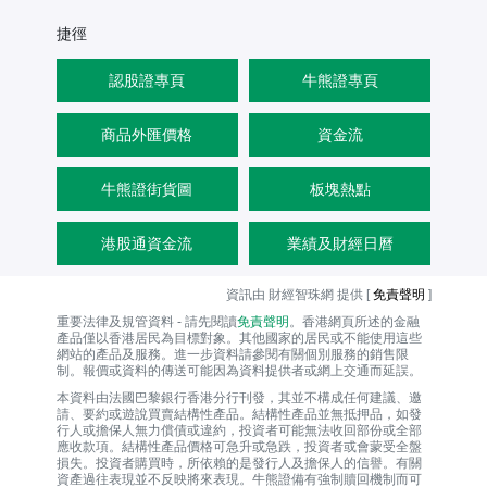
捷徑
認股證專頁
牛熊證專頁
商品外匯價格
資金流
牛熊證街貨圖
板塊熱點
港股通資金流
業績及財經日曆
資訊由 財經智珠網 提供 [
免責聲明
]
重要法律及規管資料 - 請先閱讀
免責聲明
。香港網頁所述的金融
產品僅以香港居民為目標對象。其他國家的居民或不能使用這些
網站的產品及服務。進一步資料請參閱有關個別服務的銷售限
制。報價或資料的傳送可能因為資料提供者或網上交通而延誤。
本資料由法國巴黎銀行香港分行刊發，其並不構成任何建議、邀
請、要約或遊說買賣結構性產品。結構性產品並無抵押品，如發
行人或擔保人無力償債或違約，投資者可能無法收回部份或全部
應收款項。結構性產品價格可急升或急跌，投資者或會蒙受全盤
損失。投資者購買時，所依賴的是發行人及擔保人的信譽。有關
資產過往表現並不反映將來表現。牛熊證備有強制贖回機制而可