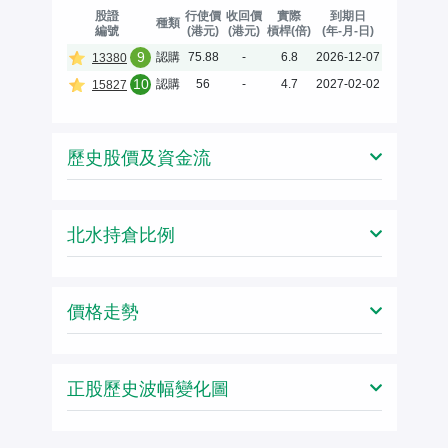
股證
行使價
收回價
實際
到期日
種類
編號
(港元)
(港元)
槓桿(倍)
(年-月-日)
9
認購
75.88
-
6.8
2026-12-07
13380
10
認購
56
-
4.7
2027-02-02
15827
歷史股價及資金流
北水持倉比例
價格走勢
正股歷史波幅變化圖