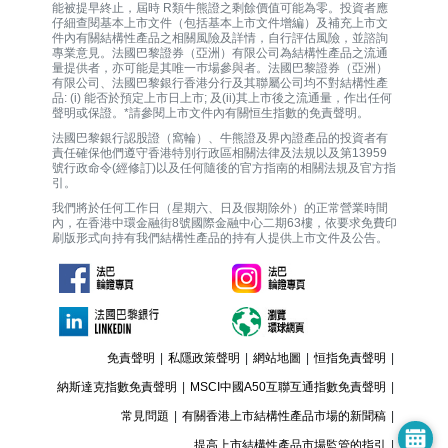
能被提早終止，屆時 R類牛熊證之剩餘價值可能為零。投資者應
仔細查閱基本上市文件（包括基本上市文件增編）及補充上市文
件內有關結構性產品之相關風險及詳情，自行評估風險，並諮詢
專業意見。法國巴黎證券（亞洲）有限公司為結構性產品之流通
量提供者，亦可能是其唯一巿場參與者。法國巴黎證券（亞洲）
有限公司、法國巴黎銀行香港分行及其聯屬公司均不對結構性產
品: (i) 能否於預定上市日上市; 及(ii)其上市後之流通量，作出任何
聲明或保證。*請參閱上市文件內有關恒生指數的免責聲明。
法國巴黎銀行認股證（窩輪）、牛熊證及界內證產品的投資者有
責任確保他們遵守香港特別行政區相關法律及法規以及第13959
號行政命令(經修訂)以及任何隨後的官方指南的相關法規及官方指
引。
我們將於任何工作日（星期六、日及假期除外）的正常營業時間
內，在香港中環金融街8號國際金融中心二期63樓，依要求免費印
刷版形式向持有我們結構性產品的持有人提供上市文件及公告。
免責聲明
|
私隱政策聲明
|
網站地圖
|
恒指免責聲明
|
納斯達克指數免責聲明
|
MSCI中國A50互聯互通指數免責聲明
|
常見問題
|
有關香港上市結構性產品市場的新聞稿
|
提高上市結構性產品市場監管的指引
|