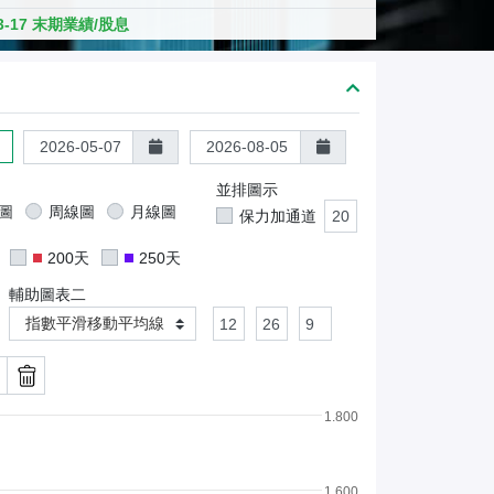
熊
03-17 末期業績/股息
證
/
股
證
並排圖示
圖
周線圖
月線圖
保力加通道
200天
250天
輔助圖表二
指數平滑移動平均線
1.800
1.600