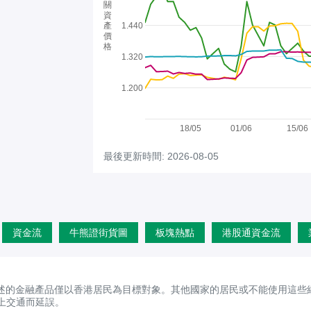
關
資
產
1.440
價
格
1.320
1.200
18/05
01/06
15/06
最後更新時間: 2026-08-05
資金流
牛熊證街貨圖
板塊熱點
港股通資金流
述的金融產品僅以香港居民為目標對象。其他國家的居民或不能使用這些
上交通而延誤。