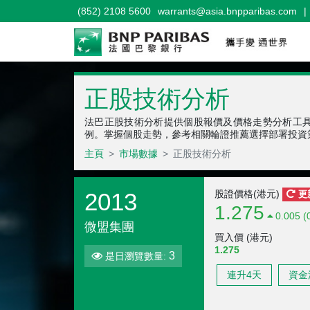
(852) 2108 5600
warrants@asia.bnpparibas.com
|
正股技術分析
法巴正股技術分析提供個股報價及價格走勢分析工
例。掌握個股走勢，參考相關輪證推薦選擇部署投資
主頁
市場數據
正股技術分析
2013
股證價格(港元)
更
1.275
0.005 (
微盟集團
買入價 (港元)
1.275
3
是日瀏覽數量:
連升4天
資金