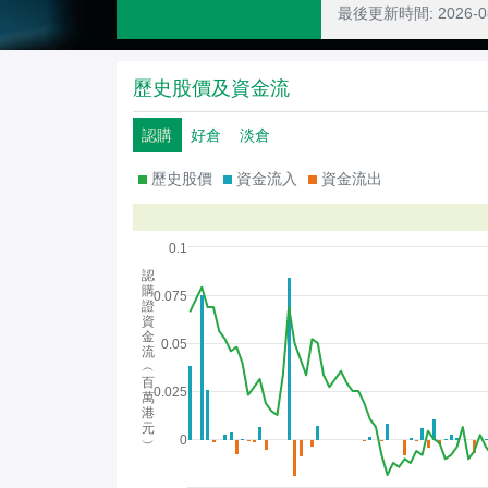
最後更新時間:
2026-
歷史股價及資金流
認購
好倉
淡倉
歷史股價
資金流入
資金流出
0.1
認
購
0.075
證
資
金
0.05
流
︵
百
0.025
萬
港
元
0
︶