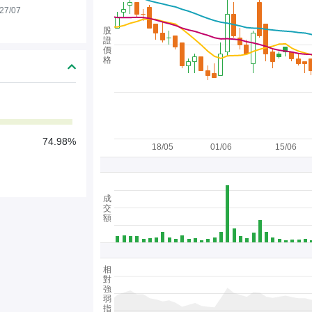
27/07
股
證
價
格
74.98%
18/05
01/06
15/06
成
交
額
相
對
強
弱
指