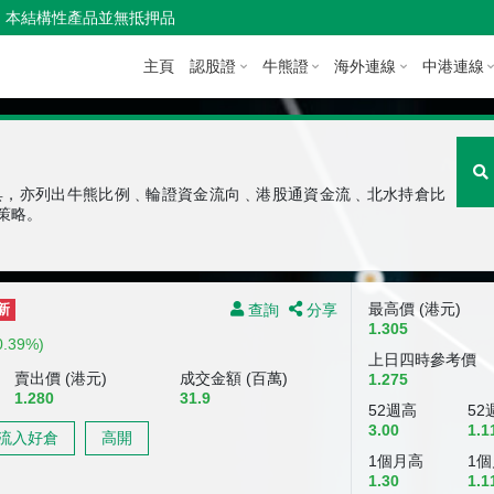
本結構性產品並無抵押品
主頁
認股證
牛熊證
海外連線
中港連線
具，亦列出牛熊比例﹑輪證資金流向﹑港股通資金流﹑北水持倉比
策略。
查詢
分享
最高價 (港元)
新
1.305
0.39%)
上日四時參考價
賣出價 (港元)
成交金額 (百萬)
1.275
1.280
31.9
52週高
52
3.00
1.1
流入好倉
高開
1個月高
1
1.30
1.1