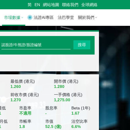
简
EN
網站地圖
聯絡我們
全球網絡
市場數據
法證AI專區
法巴學堂
關於我們
快
搜尋
速
搜
尋
認
最低價 (港元)
開市價 (港元)
1.260
1.280
股
前收市價 (港元)
一手價格 (港元)
1.270
1,275.00
證
週低
市盈率
股息率
Beta (1年)
/
1
不適用
-
1.67
牛
個月低
市帳率
市值
沽空比率
1
1.8
52.5
(億)
6.6%