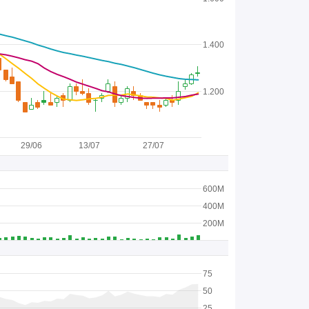
1.400
1.200
29/06
13/07
27/07
600M
400M
200M
75
50
25