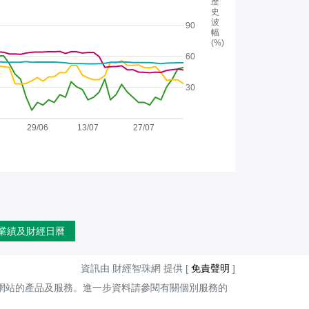
歷
史
波
90
幅
(%)
60
30
29/06
13/07
27/07
業績及財經日曆
資訊由 財經智珠網 提供 [
免責聲明
]
網站的產品及服務。進一步資料請參閱有關個別服務的