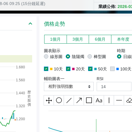
08-06 09:25 (15分鐘延遲)
業績公佈:
2026-
價格走勢
1個月
3個月
6個月
本年度
圖表顯示
時期
線形圖
陰陽燭
棒型圖
日線
1.680
10天
20天
50天
100天
輔助圖表一
RSI
1.560
相對強弱指數
歷
1.440
史
股
價
1.320
1.200