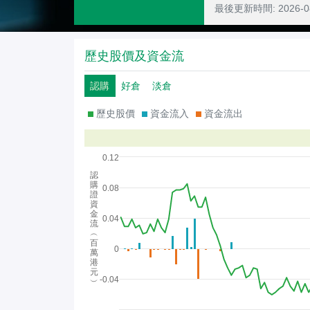
最後更新時間:
2026-
歷史股價及資金流
認購
好倉
淡倉
歷史股價
資金流入
資金流出
0.12
認
購
0.08
證
資
金
0.04
流
︵
百
0
萬
港
元
-0.04
︶