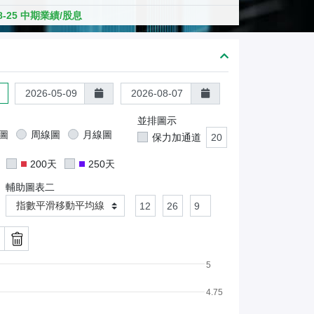
熊
08-25 中期業績/股息
證
/
股
證
並排圖示
圖
周線圖
月線圖
保力加通道
200天
250天
輔助圖表二
指數平滑移動平均線
5
4.75