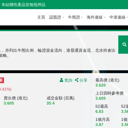
本結構性產品並無抵押品
主頁
認股證
牛熊證
海外連線
中港連線
具，亦列出牛熊比例﹑輪證資金流向﹑港股通資金流﹑北水持倉比
策略。
查詢
分享
最高價 (港元)
新
3.620
0.41%)
上日四時參考價
賣出價 (港元)
成交金額 (百萬)
3.605
3.605
35.4
52週高
52
6.83
3.5
1個月高
1
3.87
3.5