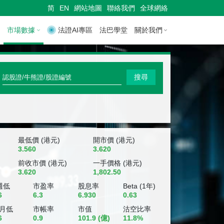
简
EN
網站地圖
聯絡我們
全球網絡
市場數據
法證AI專區
法巴學堂
關於我們
快
搜尋
速
搜
尋
認
最低價 (港元)
開市價 (港元)
3.560
3.620
股
前收市價 (港元)
一手價格 (港元)
3.620
1,802.50
證
週低
市盈率
股息率
Beta (1年)
/
6
6.3
6.930
0.63
牛
個月低
市帳率
市值
沽空比率
6
0.9
101.9
(億)
11.8%