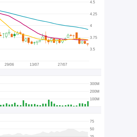
4.5
4.25
4
3.75
3.5
29/06
13/07
27/07
300M
200M
100M
75
50
25