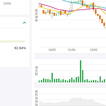
03/08
股
證
價
格
82.84%
18/05
01/06
15/06
成
交
額
相
對
強
弱
指