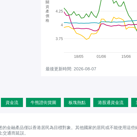
關
資
產
4.25
價
格
4
3.75
18/05
01/06
15/06
最後更新時間: 2026-08-07
資金流
牛熊證街貨圖
板塊熱點
港股通資金流
述的金融產品僅以香港居民為目標對象。其他國家的居民或不能使用這些
上交通而延誤。