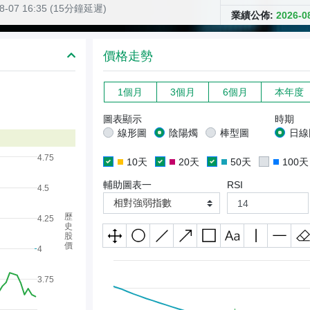
08-07 16:35 (15分鐘延遲)
業績公佈:
2026-
價格走勢
1個月
3個月
6個月
本年度
圖表顯示
時期
線形圖
陰陽燭
棒型圖
日線
4.75
10天
20天
50天
100天
輔助圖表一
RSI
4.5
相對強弱指數
歷
4.25
史
股
價
4
3.75