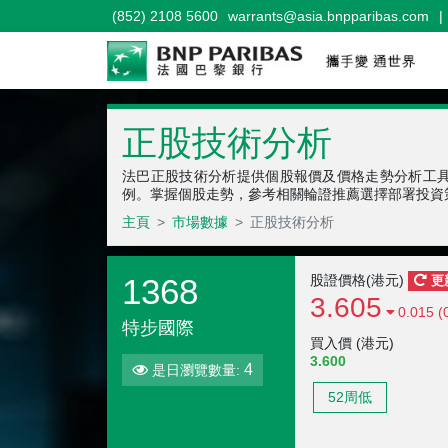
(852) 2108 5600
warrants@asia.bnpparibas.com
|
正股技術分析
法巴正股技術分析提供個股報價及價格走勢分析工
例。掌握個股走勢，參考相關輪證推薦選擇部署投資
主頁
市場數據
正股技術分析
1368
股證價格(港元)
更
3.605
0.015 (
特步國際
買入價 (港元)
3.600
4
是日瀏覽數量:
52周低