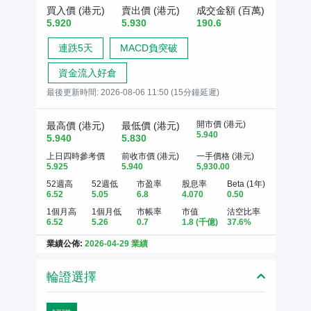
買入價 (港元)
賣出價 (港元)
成交金額 (百萬)
5.920
5.930
190.6
連跌5天
MACD負突破
資金流入好倉
最後更新時間:
2026-08-06 11:50 (15分鐘延遲)
開市價 (港元)
最高價 (港元)
最低價 (港元)
5.940
5.940
5.830
上日四時參考價
前收市價 (港元)
一手價格 (港元)
5.925
5.940
5,930.00
52週高
52週低
市盈率
股息率
Beta (1年)
6.52
5.05
6.8
4.070
0.50
1個月高
1個月低
市帳率
市值
沽空比率
6.52
5.26
0.7
1.8
(千億)
37.6%
業績公佈:
2026-04-29 業績
輪證選擇