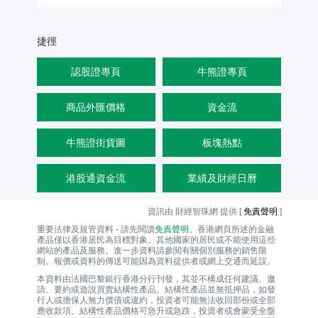
捷徑
認股證專頁
牛熊證專頁
商品外匯價格
資金流
牛熊證街貨圖
板塊熱點
港股通資金流
業績及財經日曆
資訊由 財經智珠網 提供 [
免責聲明
]
重要法律及規管資料 - 請先閱讀
免責聲明
。香港網頁所述的金融
產品僅以香港居民為目標對象。其他國家的居民或不能使用這些
網站的產品及服務。進一步資料請參閱有關個別服務的銷售限
制。報價或資料的傳送可能因為資料提供者或網上交通而延誤。
本資料由法國巴黎銀行香港分行刊發，其並不構成任何建議、邀
請、要約或遊說買賣結構性產品。結構性產品並無抵押品，如發
行人或擔保人無力償債或違約，投資者可能無法收回部份或全部
應收款項。結構性產品價格可急升或急跌，投資者或會蒙受全盤