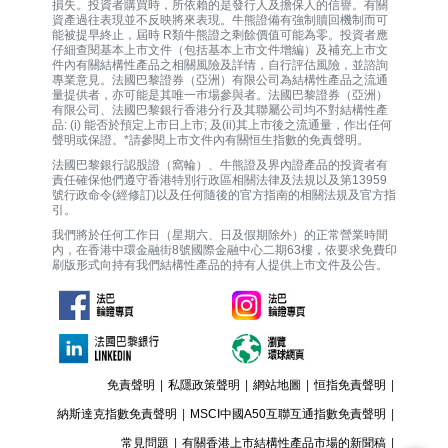
損失。投資者購買時，所依賴的是發行人及擔保人的信譽。有關
資產過往表現並不反映將來表現。牛熊證備有強制贖回機制而可
能被提早終止，屆時 R類牛熊證之剩餘價值可能為零。投資者應
仔細查閱基本上市文件（包括基本上市文件增編）及補充上市文
件內有關結構性產品之相關風險及詳情，自行評估風險，並諮詢
專業意見。法國巴黎證券（亞洲）有限公司為結構性產品之流通
量提供者，亦可能是其唯一巿場參與者。法國巴黎證券（亞洲）
有限公司、法國巴黎銀行香港分行及其聯屬公司均不對結構性產
品: (i) 能否於預定上市日上市; 及(ii)其上市後之流通量，作出任何
聲明或保證。*請參閱上市文件內有關恒生指數的免責聲明。
法國巴黎銀行認股證（窩輪）、牛熊證及界內證產品的投資者有
責任確保他們遵守香港特別行政區相關法律及法規以及第13959
號行政命令(經修訂)以及任何隨後的官方指南的相關法規及官方指
引。
我們將於任何工作日（星期六、日及假期除外）的正常營業時間
內，在香港中環金融街8號國際金融中心二期63樓，依要求免費印
刷版形式向持有我們結構性產品的持有人提供上市文件及公告。
免責聲明
|
私隱政策聲明
|
網站地圖
|
恒指免責聲明
|
納斯達克指數免責聲明
|
MSCI中國A50互聯互通指數免責聲明
|
常見問題
|
有關香港上市結構性產品市場的新聞稿
|