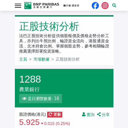
正股技術分析
法巴正股技術分析提供個股報價及價格走勢分析工
具，亦列出牛熊比例﹑輪證資金流向﹑港股通資金
流﹑北水持倉比例。掌握個股走勢，參考相關輪證
推薦選擇部署投資策略。
主頁
市場數據
正股技術分析
1288
農業銀行
16
是日瀏覽數量:
查詢
分享
股證價格(港元)
更新
5.925
0.015 (0.25%)