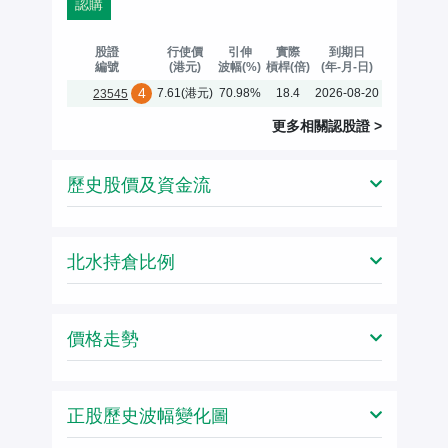
認購
股證
行使價
引伸
實際
到期日
編號
(港元)
波幅(%)
槓桿(倍)
(年-月-日)
4
7.61(港元)
70.98%
18.4
2026-08-20
23545
更多相關
認股證
>
歷史股價及資金流
北水持倉比例
價格走勢
正股歷史波幅變化圖