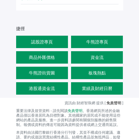
捷徑
認股證專頁
牛熊證專頁
商品外匯價格
資金流
牛熊證街貨圖
板塊熱點
港股通資金流
業績及財經日曆
資訊由 財經智珠網 提供 [
免責聲明
]
重要法律及規管資料 - 請先閱讀
免責聲明
。香港網頁所述的金融
產品僅以香港居民為目標對象。其他國家的居民或不能使用這些
網站的產品及服務。進一步資料請參閱有關個別服務的銷售限
制。報價或資料的傳送可能因為資料提供者或網上交通而延誤。
本資料由法國巴黎銀行香港分行刊發，其並不構成任何建議、邀
請、要約或遊說買賣結構性產品。結構性產品並無抵押品，如發