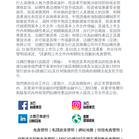
行人或擔保人無力償債或違約，投資者可能無法收回部份或全部
應收款項。結構性產品價格可急升或急跌，投資者或會蒙受全盤
損失。投資者購買時，所依賴的是發行人及擔保人的信譽。有關
資產過往表現並不反映將來表現。牛熊證備有強制贖回機制而可
能被提早終止，屆時 R類牛熊證之剩餘價值可能為零。投資者應
仔細查閱基本上市文件（包括基本上市文件增編）及補充上市文
件內有關結構性產品之相關風險及詳情，自行評估風險，並諮詢
專業意見。法國巴黎證券（亞洲）有限公司為結構性產品之流通
量提供者，亦可能是其唯一巿場參與者。法國巴黎證券（亞洲）
有限公司、法國巴黎銀行香港分行及其聯屬公司均不對結構性產
品: (i) 能否於預定上市日上市; 及(ii)其上市後之流通量，作出任何
聲明或保證。*請參閱上市文件內有關恒生指數的免責聲明。
法國巴黎銀行認股證（窩輪）、牛熊證及界內證產品的投資者有
責任確保他們遵守香港特別行政區相關法律及法規以及第13959
號行政命令(經修訂)以及任何隨後的官方指南的相關法規及官方指
引。
我們將於任何工作日（星期六、日及假期除外）的正常營業時間
內，在香港中環金融街8號國際金融中心二期63樓，依要求免費印
刷版形式向持有我們結構性產品的持有人提供上市文件及公告。
免責聲明
|
私隱政策聲明
|
網站地圖
|
恒指免責聲明
|