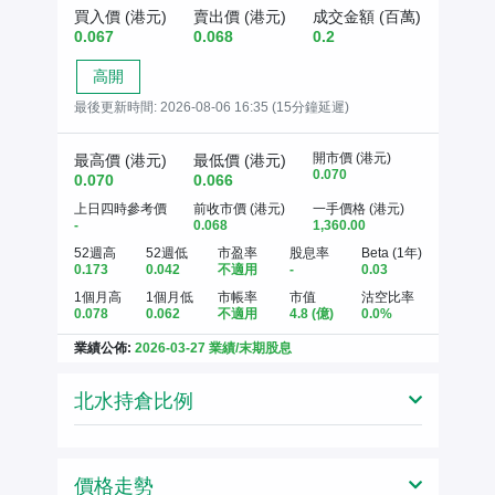
買入價 (港元)
賣出價 (港元)
成交金額 (百萬)
0.067
0.068
0.2
高開
最後更新時間:
2026-08-06 16:35 (15分鐘延遲)
開市價 (港元)
最高價 (港元)
最低價 (港元)
0.070
0.070
0.066
上日四時參考價
前收市價 (港元)
一手價格 (港元)
-
0.068
1,360.00
52週高
52週低
市盈率
股息率
Beta (1年)
0.173
0.042
不適用
-
0.03
1個月高
1個月低
市帳率
市值
沽空比率
0.078
0.062
不適用
4.8
(億)
0.0%
業績公佈:
2026-03-27 業績/末期股息
北水持倉比例
價格走勢