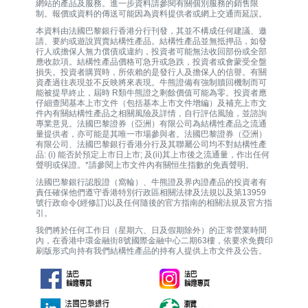
網站的產品及服務。進一步資料請參閱有關個別服務的銷售限
制。報價或資料的傳送可能因為資料提供者或網上交通而延誤。
本資料由法國巴黎銀行香港分行刊發，其並不構成任何建議、邀
請、要約或遊說買賣結構性產品。結構性產品並無抵押品，如發
行人或擔保人無力償債或違約，投資者可能無法收回部份或全部
應收款項。結構性產品價格可急升或急跌，投資者或會蒙受全盤
損失。投資者購買時，所依賴的是發行人及擔保人的信譽。有關
資產過往表現並不反映將來表現。牛熊證備有強制贖回機制而可
能被提早終止，屆時 R類牛熊證之剩餘價值可能為零。投資者應
仔細查閱基本上市文件（包括基本上市文件增編）及補充上市文
件內有關結構性產品之相關風險及詳情，自行評估風險，並諮詢
專業意見。法國巴黎證券（亞洲）有限公司為結構性產品之流通
量提供者，亦可能是其唯一巿場參與者。法國巴黎證券（亞洲）
有限公司、法國巴黎銀行香港分行及其聯屬公司均不對結構性產
品: (i) 能否於預定上市日上市; 及(ii)其上市後之流通量，作出任何
聲明或保證。*請參閱上市文件內有關恒生指數的免責聲明。
法國巴黎銀行認股證（窩輪）、牛熊證及界內證產品的投資者有
責任確保他們遵守香港特別行政區相關法律及法規以及第13959
號行政命令(經修訂)以及任何隨後的官方指南的相關法規及官方指
引。
我們將於任何工作日（星期六、日及假期除外）的正常營業時間
內，在香港中環金融街8號國際金融中心二期63樓，依要求免費印
刷版形式向持有我們結構性產品的持有人提供上市文件及公告。