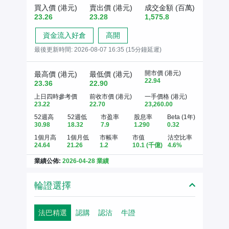
買入價 (港元)
賣出價 (港元)
成交金額 (百萬)
23.26
23.28
1,575.8
資金流入好倉
高開
最後更新時間:
2026-08-07 16:35 (15分鐘延遲)
開市價 (港元)
最高價 (港元)
最低價 (港元)
22.94
23.36
22.90
上日四時參考價
前收市價 (港元)
一手價格 (港元)
23.22
22.70
23,260.00
52週高
52週低
市盈率
股息率
Beta (1年)
30.98
18.32
7.9
1.290
0.32
1個月高
1個月低
市帳率
市值
沽空比率
24.64
21.26
1.2
10.1
(千億)
4.6%
業績公佈:
2026-04-28 業績
輪證選擇
法巴精選
認購
認沽
牛證