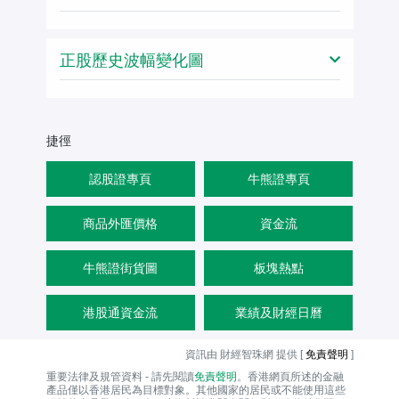
正股歷史波幅變化圖
捷徑
認股證專頁
牛熊證專頁
商品外匯價格
資金流
牛熊證街貨圖
板塊熱點
港股通資金流
業績及財經日曆
資訊由 財經智珠網 提供 [
免責聲明
]
重要法律及規管資料 - 請先閱讀
免責聲明
。香港網頁所述的金融
產品僅以香港居民為目標對象。其他國家的居民或不能使用這些