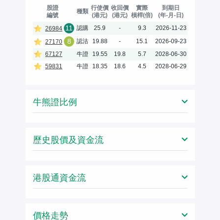
股證
行使價
收回價
實際
到期日
種類
編號
(港元)
(港元)
槓桿(倍)
(年-月-日)
11
認購
25.9
-
9.3
2026-11-23
26984
8
認沽
19.88
-
15.1
2026-09-23
27170
67127
牛證
19.55
19.8
5.7
2028-06-30
59831
牛證
18.35
18.6
4.5
2028-06-29
牛熊證比例
歷史股價及資金流
港股通資金流
價格走勢