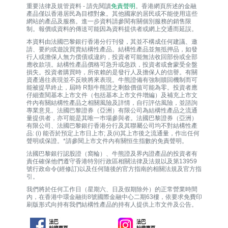
重要法律及規管資料 - 請先閱讀
免責聲明
。香港網頁所述的金融
產品僅以香港居民為目標對象。其他國家的居民或不能使用這些
網站的產品及服務。進一步資料請參閱有關個別服務的銷售限
制。報價或資料的傳送可能因為資料提供者或網上交通而延誤。
本資料由法國巴黎銀行香港分行刊發，其並不構成任何建議、邀
請、要約或遊說買賣結構性產品。結構性產品並無抵押品，如發
行人或擔保人無力償債或違約，投資者可能無法收回部份或全部
應收款項。結構性產品價格可急升或急跌，投資者或會蒙受全盤
損失。投資者購買時，所依賴的是發行人及擔保人的信譽。有關
資產過往表現並不反映將來表現。牛熊證備有強制贖回機制而可
能被提早終止，屆時 R類牛熊證之剩餘價值可能為零。投資者應
仔細查閱基本上市文件（包括基本上市文件增編）及補充上市文
件內有關結構性產品之相關風險及詳情，自行評估風險，並諮詢
專業意見。法國巴黎證券（亞洲）有限公司為結構性產品之流通
量提供者，亦可能是其唯一巿場參與者。法國巴黎證券（亞洲）
有限公司、法國巴黎銀行香港分行及其聯屬公司均不對結構性產
品: (i) 能否於預定上市日上市; 及(ii)其上市後之流通量，作出任何
聲明或保證。*請參閱上市文件內有關恒生指數的免責聲明。
法國巴黎銀行認股證（窩輪）、牛熊證及界內證產品的投資者有
責任確保他們遵守香港特別行政區相關法律及法規以及第13959
號行政命令(經修訂)以及任何隨後的官方指南的相關法規及官方指
引。
我們將於任何工作日（星期六、日及假期除外）的正常營業時間
內，在香港中環金融街8號國際金融中心二期63樓，依要求免費印
刷版形式向持有我們結構性產品的持有人提供上市文件及公告。