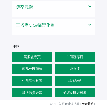
價格走勢
正股歷史波幅變化圖
捷徑
認股證專頁
牛熊證專頁
商品外匯價格
資金流
牛熊證街貨圖
板塊熱點
港股通資金流
業績及財經日曆
資訊由 財經智珠網 提供 [
免責聲明
]