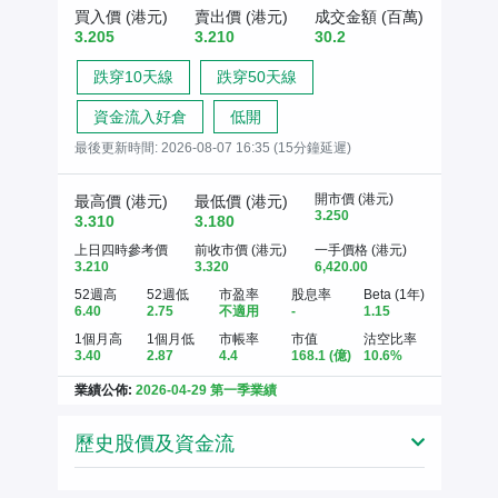
買入價 (港元)
賣出價 (港元)
成交金額 (百萬)
3.205
3.210
30.2
跌穿10天線
跌穿50天線
資金流入好倉
低開
最後更新時間:
2026-08-07 16:35 (15分鐘延遲)
開市價 (港元)
最高價 (港元)
最低價 (港元)
3.250
3.310
3.180
上日四時參考價
前收市價 (港元)
一手價格 (港元)
3.210
3.320
6,420.00
52週高
52週低
市盈率
股息率
Beta (1年)
6.40
2.75
不適用
-
1.15
1個月高
1個月低
市帳率
市值
沽空比率
3.40
2.87
4.4
168.1
(億)
10.6%
業績公佈:
2026-04-29 第一季業績
歷史股價及資金流