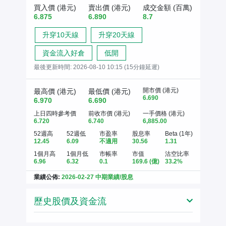
買入價 (港元)
賣出價 (港元)
成交金額 (百萬)
6.875
6.890
8.7
升穿10天線
升穿20天線
資金流入好倉
低開
最後更新時間:
2026-08-10 10:15 (15分鐘延遲)
開市價 (港元)
最高價 (港元)
最低價 (港元)
6.690
6.970
6.690
上日四時參考價
前收市價 (港元)
一手價格 (港元)
6.720
6.740
6,885.00
52週高
52週低
市盈率
股息率
Beta (1年)
12.45
6.09
不適用
30.56
1.31
1個月高
1個月低
市帳率
市值
沽空比率
6.96
6.32
0.1
169.6
(億)
33.2%
業績公佈:
2026-02-27 中期業績/股息
歷史股價及資金流