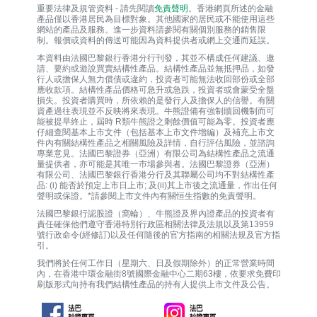
重要法律及規管資料 - 請先閱讀
免責聲明
。香港網頁所述的金融
產品僅以香港居民為目標對象。其他國家的居民或不能使用這些
網站的產品及服務。進一步資料請參閱有關個別服務的銷售限
制。報價或資料的傳送可能因為資料提供者或網上交通而延誤。
本資料由法國巴黎銀行香港分行刊發，其並不構成任何建議、邀
請、要約或遊說買賣結構性產品。結構性產品並無抵押品，如發
行人或擔保人無力償債或違約，投資者可能無法收回部份或全部
應收款項。結構性產品價格可急升或急跌，投資者或會蒙受全盤
損失。投資者購買時，所依賴的是發行人及擔保人的信譽。有關
資產過往表現並不反映將來表現。牛熊證備有強制贖回機制而可
能被提早終止，屆時 R類牛熊證之剩餘價值可能為零。投資者應
仔細查閱基本上市文件（包括基本上市文件增編）及補充上市文
件內有關結構性產品之相關風險及詳情，自行評估風險，並諮詢
專業意見。法國巴黎證券（亞洲）有限公司為結構性產品之流通
量提供者，亦可能是其唯一巿場參與者。法國巴黎證券（亞洲）
有限公司、法國巴黎銀行香港分行及其聯屬公司均不對結構性產
品: (i) 能否於預定上市日上市; 及(ii)其上市後之流通量，作出任何
聲明或保證。*請參閱上市文件內有關恒生指數的免責聲明。
法國巴黎銀行認股證（窩輪）、牛熊證及界內證產品的投資者有
責任確保他們遵守香港特別行政區相關法律及法規以及第13959
號行政命令(經修訂)以及任何隨後的官方指南的相關法規及官方指
引。
我們將於任何工作日（星期六、日及假期除外）的正常營業時間
內，在香港中環金融街8號國際金融中心二期63樓，依要求免費印
刷版形式向持有我們結構性產品的持有人提供上市文件及公告。