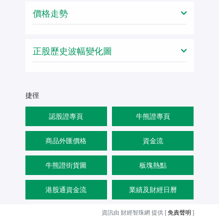
價格走勢
正股歷史波幅變化圖
捷徑
認股證專頁
牛熊證專頁
商品外匯價格
資金流
牛熊證街貨圖
板塊熱點
港股通資金流
業績及財經日曆
資訊由 財經智珠網 提供 [
免責聲明
]