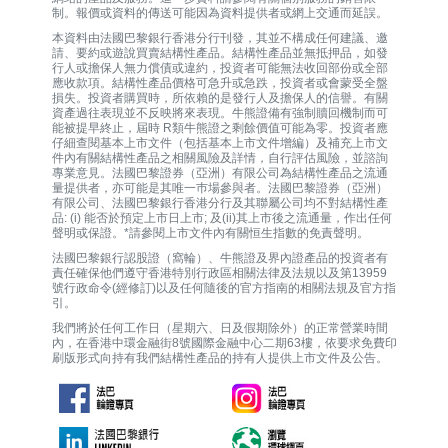
制。報價或資料的傳送可能因為資料提供者或網上交通而延誤。
本資料由法國巴黎銀行香港分行刊發，其並不構成任何建議、邀
請、要約或遊說買賣結構性產品。結構性產品並無抵押品，如發
行人或擔保人無力償債或違約，投資者可能無法收回部份或全部
應收款項。結構性產品價格可急升或急跌，投資者或會蒙受全盤
損失。投資者購買時，所依賴的是發行人及擔保人的信譽。有關
資產過往表現並不反映將來表現。牛熊證備有強制贖回機制而可
能被提早終止，屆時 R類牛熊證之剩餘價值可能為零。投資者應
仔細查閱基本上市文件（包括基本上市文件增編）及補充上市文
件內有關結構性產品之相關風險及詳情，自行評估風險，並諮詢
專業意見。法國巴黎證券（亞洲）有限公司為結構性產品之流通
量提供者，亦可能是其唯一巿場參與者。法國巴黎證券（亞洲）
有限公司、法國巴黎銀行香港分行及其聯屬公司均不對結構性產
品: (i) 能否於預定上市日上市; 及(ii)其上市後之流通量，作出任何
聲明或保證。*請參閱上市文件內有關恒生指數的免責聲明。
法國巴黎銀行認股證（窩輪）、牛熊證及界內證產品的投資者有
責任確保他們遵守香港特別行政區相關法律及法規以及第13959
號行政命令(經修訂)以及任何隨後的官方指南的相關法規及官方指
引。
我們將於任何工作日（星期六、日及假期除外）的正常營業時間
內，在香港中環金融街8號國際金融中心二期63樓，依要求免費印
刷版形式向持有我們結構性產品的持有人提供上市文件及公告。