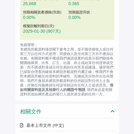
25,668
0.365
預期相關資產價格(升跌)
預期股證升跌 :
0.00%
0.00%
模擬距離到期日(天)
2029-01-30
(907天)
免責聲明：
本網頁所載資料僅供閣下參考之用，並不擬供接收人或任何
第三方以任何方式使用，而接收人及任何第三方亦不應加以
依賴。有關資料概不構成我們邀請或要約或表示我們願按有
關價格購買、出售、訂立、出讓、終止或結算任何證券或交
易，亦不購成對達成任何交易的任何意見或建議。儘管我們
已採取合理查詢確保本網頁所載資料均屬正確，惟我們不會
對本網頁所載任何資料的準確性、完備或充分性作出任何聲
明。我們不會就本網頁所載資料的任何錯誤對任何人士負
責，亦無任何義務就任何該等錯誤向任何人士提供意見。
假
如有關資料提及其他發行人的權證∕牛熊證
, 我們未必是有關
資料所述結構性產品的發行人或所述交易的任何一方。
相關文件
基本上市文件 (中文)