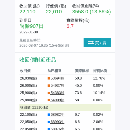
收回價 (
點
)
行使價 (
點
)
收回價距離(%)
22,110
22,010
3558.0 (13.86%)
到期日
實際槓桿(倍)
尚餘
907
日
6.7
2029-01-30
最後更新時間:
買 / 賣
2026-08-07 16:35 (15分鐘延遲)
收回價附近產品
收回價
法巴精選
實際槓桿
街貨比例
26,030(點)
53694熊
50.8
12.76%
26,000(點)
54937熊
45.0
0.00%
25,900(點)
54383熊
73.6
10.14%
25,880(點)
54909熊
58.1
0.00%
收回價: 22110(點)
22,100(點)
68982牛
6.7
0.02%
22,050(點)
68993牛
6.6
2.06%
22,050(點)
68976牛
6.6
0.00%