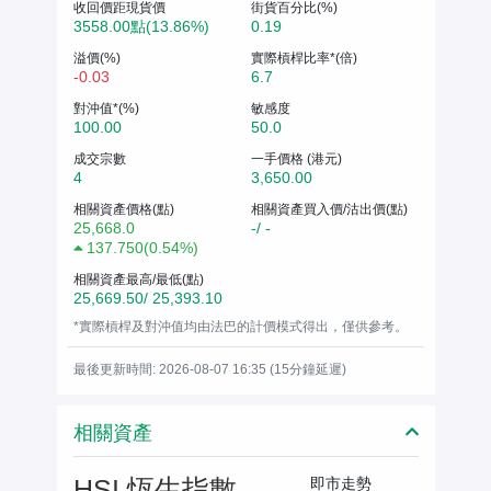
收回價距現貨價
街貨百分比(%)
3558.00點(13.86%)
0.19
溢價(%)
實際槓桿比率*(倍)
-0.03
6.7
對沖值*(%)
敏感度
100.00
50.0
成交宗數
一手價格 (港元)
4
3,650.00
相關資產價格(點)
相關資產買入價/沽出價(點)
25,668.0
-/ -
137.750
(
0.54%
)
相關資產最高/最低(點)
25,669.50/ 25,393.10
*實際槓桿及對沖值均由法巴的計價模式得出，僅供參考。
最後更新時間: 2026-08-07 16:35 (15分鐘延遲)
相關資產
HSI 恆生指數
即市走勢