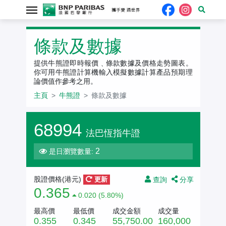
牛熊證
條款及數據
提供牛熊證即時報價﹑條款數據及價格走勢圖表。
你可用牛熊證計算機輸入模擬數據計算產品預期理
論價值作參考之用。
主頁
牛熊證
條款及數據
68994
法巴恆指牛證
2
是日瀏覽數量:
查詢
分享
股證價格(港元)
更新
0.365
0.020 (5.80%)
最高價
最低價
成交金額
成交量
0.355
0.345
55,750.00
160,000