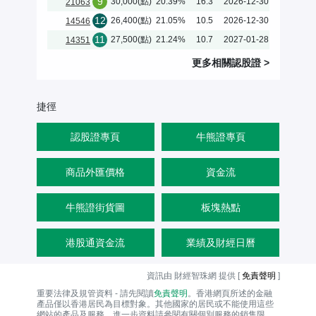
9
30,000(點)
20.39%
16.3
2026-12-30
21063
12
26,400(點)
21.05%
10.5
2026-12-30
14546
11
27,500(點)
21.24%
10.7
2027-01-28
14351
更多相關
認股證
>
捷徑
認股證專頁
牛熊證專頁
商品外匯價格
資金流
牛熊證街貨圖
板塊熱點
港股通資金流
業績及財經日曆
資訊由 財經智珠網 提供 [
免責聲明
]
重要法律及規管資料 - 請先閱讀
免責聲明
。香港網頁所述的金融
產品僅以香港居民為目標對象。其他國家的居民或不能使用這些
網站的產品及服務。進一步資料請參閱有關個別服務的銷售限