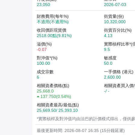
23,050
2026-07-03
財務費用(每年%)
街貨量(份)
不適用(不適用%)
10,320,000
收回價距現貨價
街貨百分比(%)
2518.00點(9.81%)
4.13
溢價(%)
實際槓桿比率*(倍
-0.07
9.5
對沖值*(%)
敏感度
100.00
50.0
成交宗數
一手價格 (港元)
6
2,600.00
相關資產價格(點)
相關資產買入價/
25,668.0
-/ -
137.750
(
0.54%
)
相關資產最高/最低(點)
25,669.50/ 25,393.10
*實際槓桿及對沖值均由法巴的計價模式得出，僅供
最後更新時間: 2026-08-07 16:35 (15分鐘延遲)