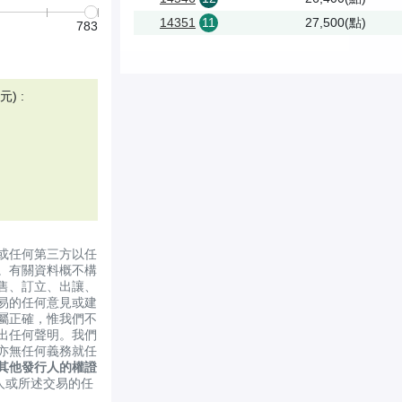
14351
11
27,500(點)
783
) :
或任何第三方以任
。有關資料概不構
售、訂立、出讓、
易的任何意見或建
屬正確，惟我們不
出任何聲明。我們
亦無任何義務就任
其他發行人的權證
人或所述交易的任