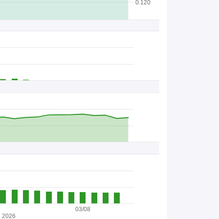
0.120
03/08
2026