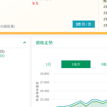
收
9.5
2
2
2
買 / 賣
2
(15分鐘延遲)
價格走勢
日)
3日)
1日
1個月
3個
28,800
27,600
相
關
資
26,400
產
價
25,200
格