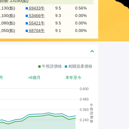
熊
回價: 23150(點)
3,130(點)
69433牛
9.5
0.56%
證
3,100(點)
53466牛
9.3
0.00%
/
3,080(點)
55421牛
9.5
0.00%
股
3,050(點)
68704牛
9.1
0.00%
證
牛熊證價格
相關資產價格
月
>6個月
本年至今
0.600
0.480
牛
熊
0.360
證
價
0.240
格