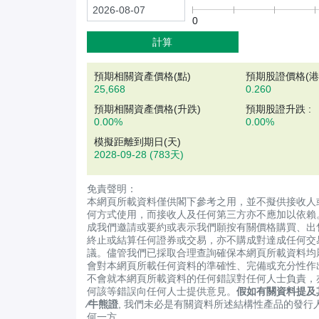
0
計算
預期相關資產價格(
點
)
預期股證價格(港元
25,668
0.260
預期相關資產價格(升跌)
預期股證升跌 :
0.00%
0.00%
模擬距離到期日(天)
2028-09-28
(783天)
免責聲明：
本網頁所載資料僅供閣下參考之用，並不擬供接收人
何方式使用，而接收人及任何第三方亦不應加以依賴
成我們邀請或要約或表示我們願按有關價格購買、出
終止或結算任何證券或交易，亦不購成對達成任何交
議。儘管我們已採取合理查詢確保本網頁所載資料均
會對本網頁所載任何資料的準確性、完備或充分性作
不會就本網頁所載資料的任何錯誤對任何人士負責，
何該等錯誤向任何人士提供意見。
假如有關資料提及
∕牛熊證
, 我們未必是有關資料所述結構性產品的發行
何一方。