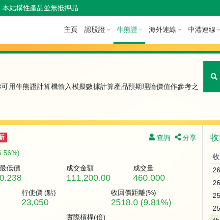
本結構性產品並無抵押品
主頁
認股證
牛熊證
海外連線
中港連線
你可用牛熊證計算機輸入模擬數據計算產品預期理論價值作參考之
收
查詢
分享
新
6.56%)
收
最低價
成交金額
成交量
2
0.238
111,200.00
460,000
2
行使價 (
點
)
收回價距離(%)
2
23,050
2518.0 (9.81%)
2
實際槓桿(倍)