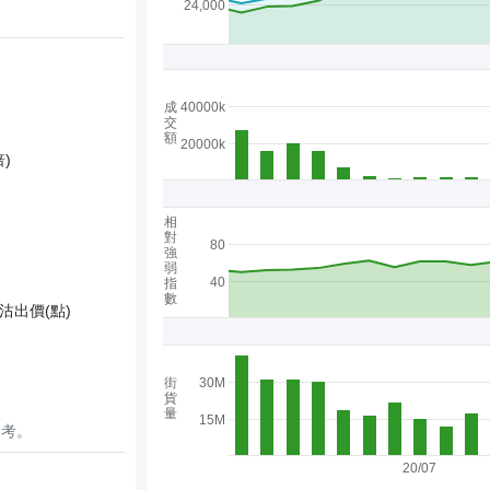
24,000
成
40000k
交
額
20000k
)
相
對
80
強
弱
40
指
數
沽出價(點)
街
30M
貨
量
15M
參考。
20/07