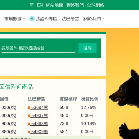
简
EN
網站地圖
聯絡我們
全球網絡
市場數據
法證AI專區
法巴學堂
關於我們
快
搜尋
速
搜
尋
回價附近產品
認
股
回價
法巴精選
實際槓桿
街貨比例
證
6,030(點)
53694熊
50.8
12.76%
6,000(點)
54937熊
45.0
0.00%
/
5,900(點)
54383熊
73.6
10.14%
牛
5,880(點)
54909熊
58.1
0.00%