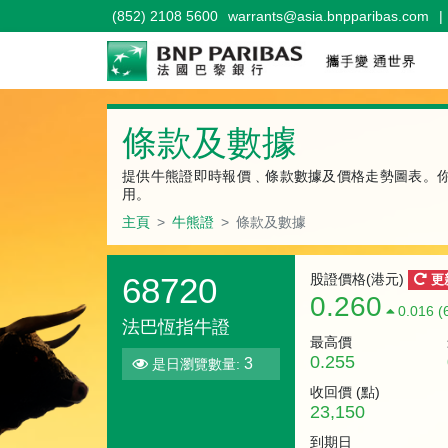
(852) 2108 5600
warrants@asia.bnpparibas.com
|
牛熊證
條款及數據
提供牛熊證即時報價﹑條款數據及價格走勢圖表。
用。
主頁
牛熊證
條款及數據
68720
股證價格(港元)
更
0.260
0.016 (
法巴恆指牛證
最高價
0.255
3
是日瀏覽數量:
收回價 (
點
)
23,150
到期日