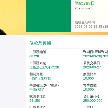
尚餘
783
日
2028-09-28
最後更新時間:
2026-08-07 16:35 
條款及數據
牛熊證編號
到期日(距離到期
68720
2028-09-28(78
牛熊證名稱
最後交易日
恆指法巴E9月RC28
2028-09-27
相關資產
換股比率
(HSI)恆生指數
10,000
牛證/熊證(N/R種類)
每手份數
牛證(R類)
10,000
收回價(點)
發行量(份)
23,150
250,000,000
行使價(點)
上市日