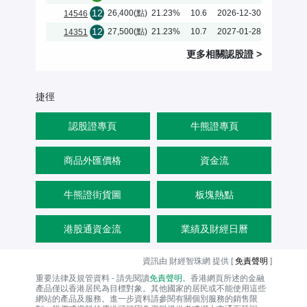
12
26,400(點)
21.23%
10.6
2026-12-30
14546
12
27,500(點)
21.23%
10.7
2027-01-28
14351
更多相關
認股證
>
捷徑
認股證專頁
牛熊證專頁
商品外匯價格
資金流
牛熊證街貨圖
板塊熱點
港股通資金流
業績及財經日曆
資訊由 財經智珠網 提供 [
免責聲明
]
重要法律及規管資料 - 請先閱讀
免責聲明
。香港網頁所述的金融
產品僅以香港居民為目標對象。其他國家的居民或不能使用這些
網站的產品及服務。進一步資料請參閱有關個別服務的銷售限