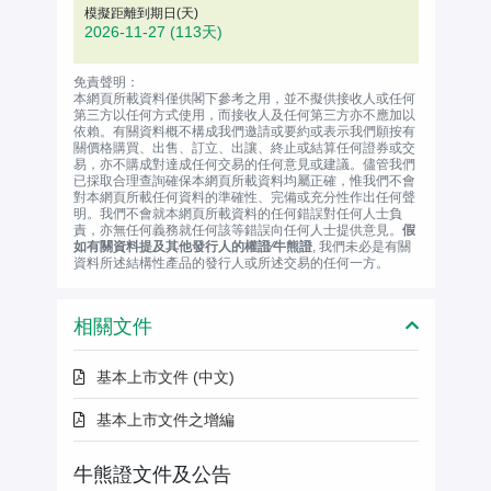
模擬距離到期日(天)
2026-11-27
(113天)
免責聲明：
本網頁所載資料僅供閣下參考之用，並不擬供接收人或任何
第三方以任何方式使用，而接收人及任何第三方亦不應加以
依賴。有關資料概不構成我們邀請或要約或表示我們願按有
關價格購買、出售、訂立、出讓、終止或結算任何證券或交
易，亦不購成對達成任何交易的任何意見或建議。儘管我們
已採取合理查詢確保本網頁所載資料均屬正確，惟我們不會
對本網頁所載任何資料的準確性、完備或充分性作出任何聲
明。我們不會就本網頁所載資料的任何錯誤對任何人士負
責，亦無任何義務就任何該等錯誤向任何人士提供意見。
假
如有關資料提及其他發行人的權證∕牛熊證
, 我們未必是有關
資料所述結構性產品的發行人或所述交易的任何一方。
相關文件
基本上市文件 (中文)
基本上市文件之增編
牛熊證文件及公告