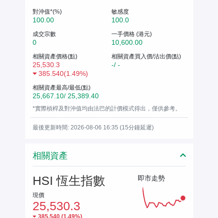
對沖值*(%)
敏感度
100.00
100.0
成交宗數
一手價格 (港元)
0
10,600.00
相關資產價格(點)
相關資產買入價/沽出價(點)
25,530.3
-/ -
385.540
(
1.49%
)
相關資產最高/最低(點)
25,667.10/ 25,389.40
*實際槓桿及對沖值均由法巴的計價模式得出，僅供參考。
最後更新時間: 2026-08-06 16:35 (15分鐘延遲)
相關資產
HSI 恆生指數
即市走勢
現價
25,530.3
385.540
(
1.49%
)