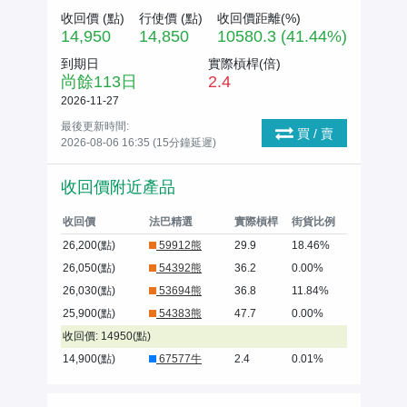
收回價 (
點
)
行使價 (
點
)
收回價距離(%)
14,950
14,850
10580.3 (41.44%)
到期日
實際槓桿(倍)
尚餘
113
日
2.4
2026-11-27
最後更新時間:
買 / 賣
2026-08-06 16:35 (15分鐘延遲)
收回價附近產品
收回價
法巴精選
實際槓桿
街貨比例
26,200(點)
59912熊
29.9
18.46%
26,050(點)
54392熊
36.2
0.00%
26,030(點)
53694熊
36.8
11.84%
25,900(點)
54383熊
47.7
0.00%
收回價: 14950(點)
14,900(點)
67577牛
2.4
0.01%