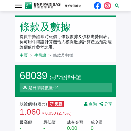
牛熊證
條款及數據
提供牛熊證即時報價﹑條款數據及價格走勢圖表。
你可用牛熊證計算機輸入模擬數據計算產品預期理
論價值作參考之用。
主頁
牛熊證
條款及數據
68039
法巴恆指牛證
2
是日瀏覽數量:
查詢
分享
股證價格(港元)
更新
1.060
0.030 (2.75%)
最高價
最低價
成交金額
成交量
-
-
0.00
0