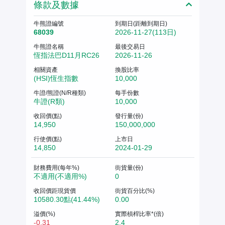
條款及數據
牛熊證編號
到期日(距離到期日)
68039
2026-11-27(113日)
牛熊證名稱
最後交易日
恆指法巴D11月RC26
2026-11-26
相關資產
換股比率
(HSI)恆生指數
10,000
牛證/熊證(N/R種類)
每手份數
牛證(R類)
10,000
收回價(點)
發行量(份)
14,950
150,000,000
行使價(點)
上市日
14,850
2024-01-29
財務費用(每年%)
街貨量(份)
不適用(不適用%)
0
收回價距現貨價
街貨百分比(%)
10580.30點(41.44%)
0.00
溢價(%)
實際槓桿比率*(倍)
-0.31
2.4