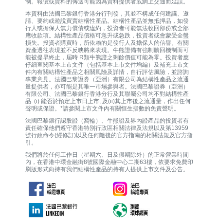
制。報價或資料的傳送可能因為資料提供者或網上交通而延誤。
本資料由法國巴黎銀行香港分行刊發，其並不構成任何建議、邀
請、要約或遊說買賣結構性產品。結構性產品並無抵押品，如發
行人或擔保人無力償債或違約，投資者可能無法收回部份或全部
應收款項。結構性產品價格可急升或急跌，投資者或會蒙受全盤
損失。投資者購買時，所依賴的是發行人及擔保人的信譽。有關
資產過往表現並不反映將來表現。牛熊證備有強制贖回機制而可
能被提早終止，屆時 R類牛熊證之剩餘價值可能為零。投資者應
仔細查閱基本上市文件（包括基本上市文件增編）及補充上市文
件內有關結構性產品之相關風險及詳情，自行評估風險，並諮詢
專業意見。法國巴黎證券（亞洲）有限公司為結構性產品之流通
量提供者，亦可能是其唯一巿場參與者。法國巴黎證券（亞洲）
有限公司、法國巴黎銀行香港分行及其聯屬公司均不對結構性產
品: (i) 能否於預定上市日上市; 及(ii)其上市後之流通量，作出任何
聲明或保證。*請參閱上市文件內有關恒生指數的免責聲明。
法國巴黎銀行認股證（窩輪）、牛熊證及界內證產品的投資者有
責任確保他們遵守香港特別行政區相關法律及法規以及第13959
號行政命令(經修訂)以及任何隨後的官方指南的相關法規及官方指
引。
我們將於任何工作日（星期六、日及假期除外）的正常營業時間
內，在香港中環金融街8號國際金融中心二期63樓，依要求免費印
刷版形式向持有我們結構性產品的持有人提供上市文件及公告。