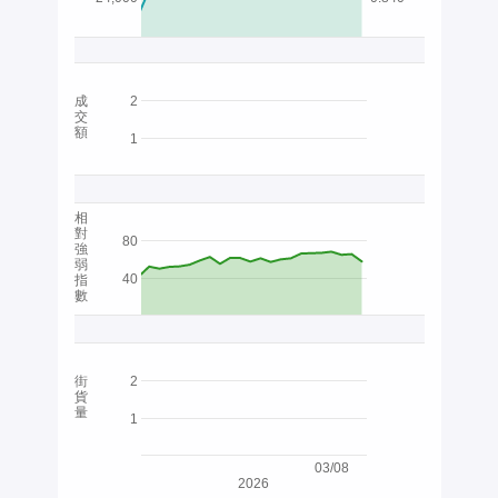
成
2
交
額
1
相
對
80
強
弱
40
指
數
街
2
貨
量
1
03/08
2026