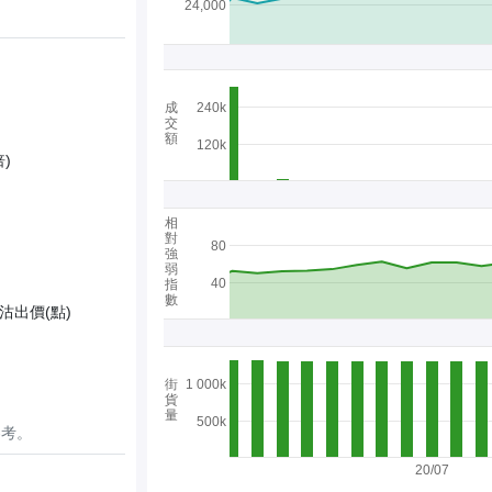
24,000
成
240k
交
額
120k
)
相
對
80
強
弱
40
指
數
沽出價(點)
街
1 000k
貨
量
500k
參考。
20/07