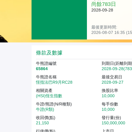
尚餘
783
日
2028-09-28
最後更新時間:
2026-08-07 16:35 
條款及數據
牛熊證編號
到期日(距離到期
65864
2028-09-28(78
牛熊證名稱
最後交易日
恆指法巴R9月RC28
2028-09-27
相關資產
換股比率
(HSI)恆生指數
10,000
牛證/熊證(N/R種類)
每手份數
牛證(R類)
10,000
收回價(點)
發行量(份)
21,150
150,000,000
行使價(點)
上市日