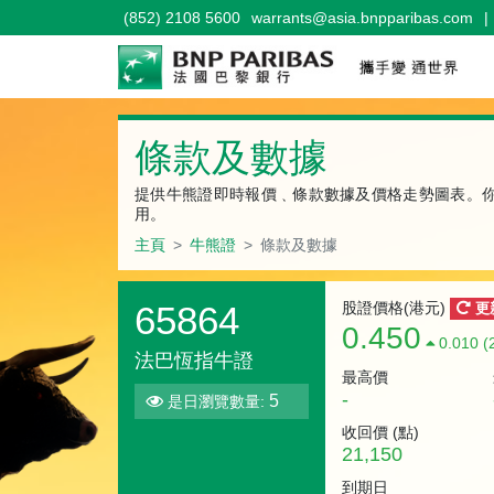
(852) 2108 5600
warrants@asia.bnpparibas.com
|
牛熊證
條款及數據
提供牛熊證即時報價﹑條款數據及價格走勢圖表。
用。
主頁
牛熊證
條款及數據
65864
股證價格(港元)
更
0.450
0.010 (
法巴恆指牛證
最高價
-
5
是日瀏覽數量:
收回價 (
點
)
21,150
到期日