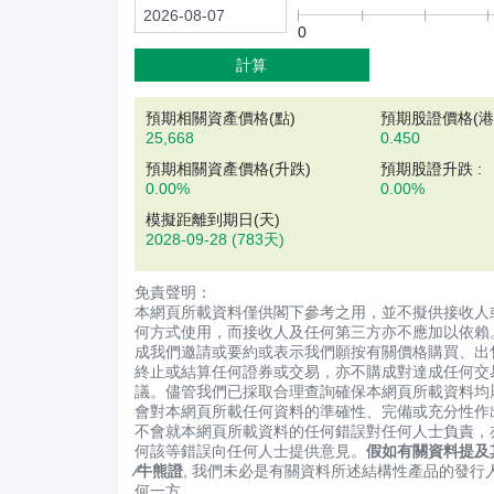
0
計算
預期相關資產價格(
點
)
預期股證價格(港元
25,668
0.450
預期相關資產價格(升跌)
預期股證升跌 :
0.00%
0.00%
模擬距離到期日(天)
2028-09-28
(783天)
免責聲明：
本網頁所載資料僅供閣下參考之用，並不擬供接收人
何方式使用，而接收人及任何第三方亦不應加以依賴
成我們邀請或要約或表示我們願按有關價格購買、出
終止或結算任何證券或交易，亦不購成對達成任何交
議。儘管我們已採取合理查詢確保本網頁所載資料均
會對本網頁所載任何資料的準確性、完備或充分性作
不會就本網頁所載資料的任何錯誤對任何人士負責，
何該等錯誤向任何人士提供意見。
假如有關資料提及
∕牛熊證
, 我們未必是有關資料所述結構性產品的發行
何一方。