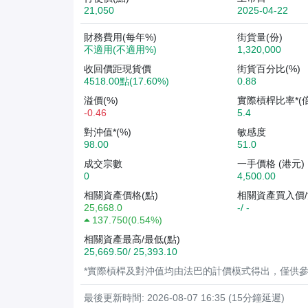
21,050
2025-04-22
財務費用(每年%)
街貨量(份)
不適用(不適用%)
1,320,000
收回價距現貨價
街貨百分比(%)
4518.00點(17.60%)
0.88
溢價(%)
實際槓桿比率*(倍
-0.46
5.4
對沖值*(%)
敏感度
98.00
51.0
成交宗數
一手價格 (港元)
0
4,500.00
相關資產價格(點)
相關資產買入價/
25,668.0
-/ -
137.750
(
0.54%
)
相關資產最高/最低(點)
25,669.50/ 25,393.10
*實際槓桿及對沖值均由法巴的計價模式得出，僅供
最後更新時間: 2026-08-07 16:35 (15分鐘延遲)