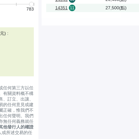
14351
11
27,500(點)
783
) :
或任何第三方以任
。有關資料概不構
售、訂立、出讓、
易的任何意見或建
屬正確，惟我們不
出任何聲明。我們
亦無任何義務就任
其他發行人的權證
人或所述交易的任