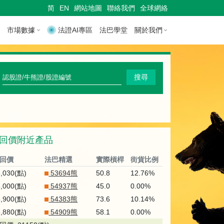
简
EN
網站地圖
聯絡我們
全球網絡
市場數據
法證AI專區
法巴學堂
關於我們
快
搜尋
速
搜
尋
回價附近產品
認
股
回價
法巴精選
實際槓桿
街貨比例
證
6,030(點)
53694熊
50.8
12.76%
6,000(點)
54937熊
45.0
0.00%
/
5,900(點)
54383熊
73.6
10.14%
牛
5,880(點)
54909熊
58.1
0.00%