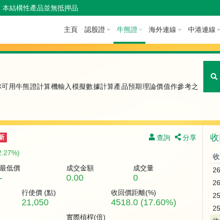
本結構性產品並無抵押品
主頁
認股證
牛熊證
海外連線
中港連線
你可用牛熊證計算機輸入模擬數據計算產品預期理論價值作參考之
收
查詢
分享
新
2.27%)
收
最低價
成交金額
成交量
2
-
0.00
0
2
行使價 (
點
)
收回價距離(%)
2
21,050
4518.0 (17.60%)
2
實際槓桿(倍)