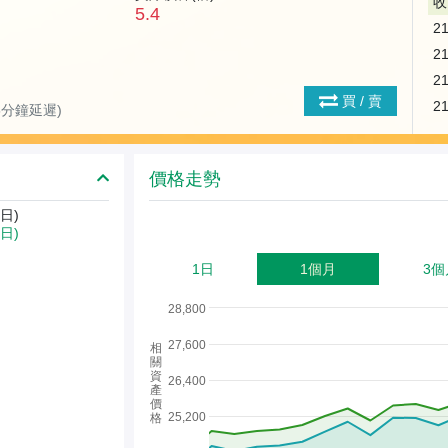
收
5.4
2
2
2
買 / 賣
2
(15分鐘延遲)
價格走勢
日)
3日)
1日
1個月
3個
28,800
27,600
相
關
資
26,400
產
價
25,200
格