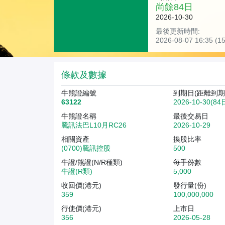
尚餘
84
日
2026-10-30
最後更新時間:
2026-08-07 16:35 
條款及數據
牛熊證編號
到期日(距離到期
63122
2026-10-30(84
牛熊證名稱
最後交易日
騰訊法巴L10月RC26
2026-10-29
相關資產
換股比率
(0700)騰訊控股
500
牛證/熊證(N/R種類)
每手份數
牛證(R類)
5,000
收回價(港元)
發行量(份)
359
100,000,000
行使價(港元)
上市日
356
2026-05-28