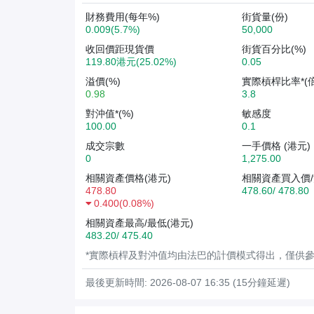
財務費用(每年%)
街貨量(份)
0.009(5.7%)
50,000
收回價距現貨價
街貨百分比(%)
119.80港元(25.02%)
0.05
溢價(%)
實際槓桿比率*(倍
0.98
3.8
對沖值*(%)
敏感度
100.00
0.1
成交宗數
一手價格 (港元)
0
1,275.00
相關資產價格(港元)
相關資產買入價/
478.80
478.60/ 478.80
0.400
(
0.08%
)
相關資產最高/最低(港元)
483.20/ 475.40
*實際槓桿及對沖值均由法巴的計價模式得出，僅供
最後更新時間: 2026-08-07 16:35 (15分鐘延遲)