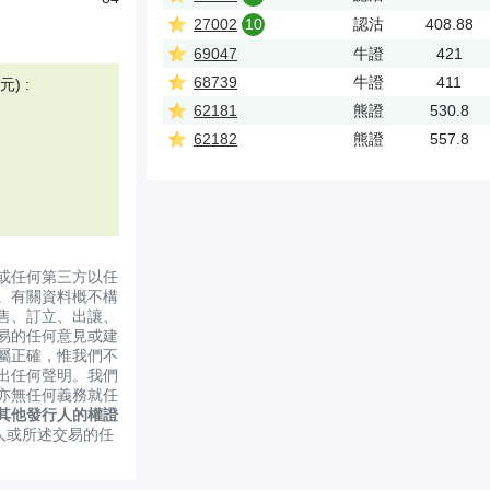
27002
10
認沽
408.88
69047
牛證
421
68739
牛證
411
) :
62181
熊證
530.8
62182
熊證
557.8
或任何第三方以任
。有關資料概不構
售、訂立、出讓、
易的任何意見或建
屬正確，惟我們不
出任何聲明。我們
亦無任何義務就任
其他發行人的權證
人或所述交易的任