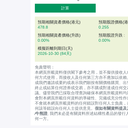
計算
預期相關資產價格(
港元
)
預期股證價格(港元
478.8
0.255
預期相關資產價格(升跌)
預期股證升跌 :
0.00%
0.00%
模擬距離到期日(天)
2026-10-30
(84天)
免責聲明：
本網頁所載資料僅供閣下參考之用，並不擬供接收人
何方式使用，而接收人及任何第三方亦不應加以依賴
成我們邀請或要約或表示我們願按有關價格購買、出
終止或結算任何證券或交易，亦不購成對達成任何交
議。儘管我們已採取合理查詢確保本網頁所載資料均
會對本網頁所載任何資料的準確性、完備或充分性作
不會就本網頁所載資料的任何錯誤對任何人士負責，
何該等錯誤向任何人士提供意見。
假如有關資料提及
∕牛熊證
, 我們未必是有關資料所述結構性產品的發行
何一方。