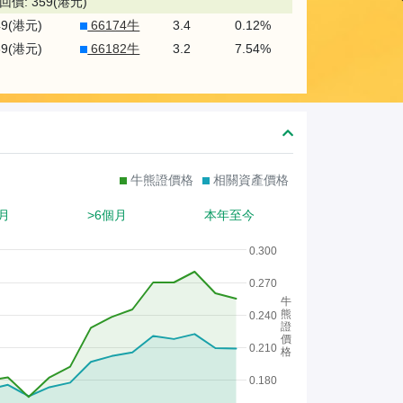
熊
回價: 359(港元)
49(港元)
66174牛
3.4
0.12%
證
39(港元)
66182牛
3.2
7.54%
/
股
證
牛熊證價格
相關資產價格
月
>6個月
本年至今
0.300
0.270
牛
熊
0.240
證
價
0.210
格
0.180