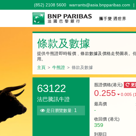
(852) 2108 5600
warrants@asia.bnpparibas.com
|
牛熊證
條款及數據
提供牛熊證即時報價﹑條款數據及價格走勢圖表。
用。
主頁
牛熊證
條款及數據
63122
股證價格(港元)
更
0.255
0.005 (
法巴騰訊牛證
最高價
-
1
是日瀏覽數量:
收回價 (
港元
)
359
到期日