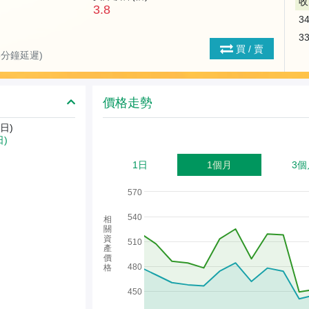
收
3.8
3
3
買 / 賣
(15分鐘延遲)
價格走勢
日)
日)
1日
1個月
3個
570
540
相
關
資
510
產
價
480
格
450