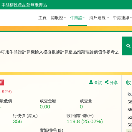
本結構性產品並無抵押品
主頁
認股證
牛熊證
海外連線
中港連線
你可用牛熊證計算機輸入模擬數據計算產品預期理論價值作參考之
收
查詢
分享
新
1.92%)
收
最低價
成交金額
成交量
5
-
0.00
0
5
行使價 (
港元
)
收回價距離(%)
5
356
119.8 (25.02%)
5
實際槓桿(倍)