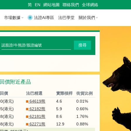
简
EN
網站地圖
聯絡我們
全球網絡
市場數據
法證AI專區
法巴學堂
關於我們
快
搜尋
速
搜
尋
回價附近產品
認
股
回價
法巴精選
實際槓桿
街貨比例
證
80(港元)
64619熊
4.6
0.01%
55(港元)
62182熊
5.9
0.66%
/
28(港元)
62181熊
8.6
1.76%
牛
08(港元)
62271熊
12.9
0.88%