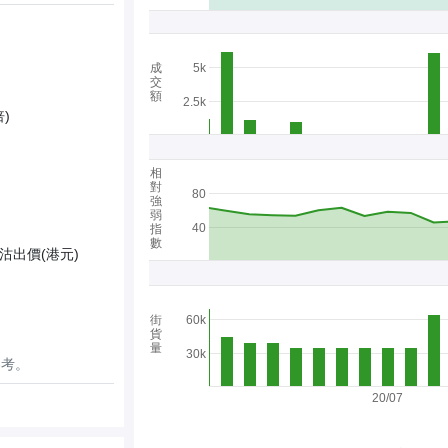
成
5k
交
額
2.5k
)
相
對
80
強
弱
40
指
數
沽出價(港元)
街
60k
貨
量
30k
參考。
20/07