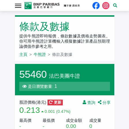
牛熊證
條款及數據
提供牛熊證即時報價﹑條款數據及價格走勢圖表。
你可用牛熊證計算機輸入模擬數據計算產品預期理
論價值作參考之用。
主頁
牛熊證
條款及數據
55460
法巴美團牛證
1
是日瀏覽數量:
查詢
分享
股證價格(港元)
更新
0.213
0.001 (0.47%)
最高價
最低價
成交金額
成交量
-
-
0.00
0