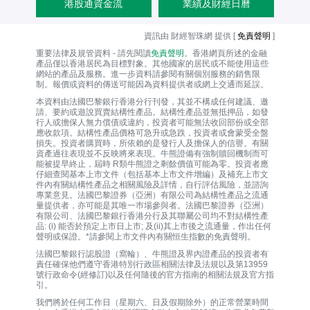
港股通資金流
業績及財經日曆
資訊由 財經智珠網 提供 [
免責聲明
]
重要法律及規管資料 - 請先閱讀
免責聲明
。香港網頁所述的金融
產品僅以香港居民為目標對象。其他國家的居民或不能使用這些
網站的產品及服務。進一步資料請參閱有關個別服務的銷售限
制。報價或資料的傳送可能因為資料提供者或網上交通而延誤。
本資料由法國巴黎銀行香港分行刊發，其並不構成任何建議、邀
請、要約或遊說買賣結構性產品。結構性產品並無抵押品，如發
行人或擔保人無力償債或違約，投資者可能無法收回部份或全部
應收款項。結構性產品價格可急升或急跌，投資者或會蒙受全盤
損失。投資者購買時，所依賴的是發行人及擔保人的信譽。有關
資產過往表現並不反映將來表現。牛熊證備有強制贖回機制而可
能被提早終止，屆時 R類牛熊證之剩餘價值可能為零。投資者應
仔細查閱基本上市文件（包括基本上市文件增編）及補充上市文
件內有關結構性產品之相關風險及詳情，自行評估風險，並諮詢
專業意見。法國巴黎證券（亞洲）有限公司為結構性產品之流通
量提供者，亦可能是其唯一巿場參與者。法國巴黎證券（亞洲）
有限公司、法國巴黎銀行香港分行及其聯屬公司均不對結構性產
品: (i) 能否於預定上市日上市; 及(ii)其上市後之流通量，作出任何
聲明或保證。*請參閱上市文件內有關恒生指數的免責聲明。
法國巴黎銀行認股證（窩輪）、牛熊證及界內證產品的投資者有
責任確保他們遵守香港特別行政區相關法律及法規以及第13959
號行政命令(經修訂)以及任何隨後的官方指南的相關法規及官方指
引。
我們將於任何工作日（星期六、日及假期除外）的正常營業時間