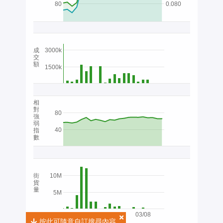
80
0.080
成
3000k
交
額
1500k
相
對
80
強
弱
40
指
數
街
10M
貨
量
5M
03/08
按此可隨意自訂搜尋內容
按此可隨意自訂搜尋內容
2026