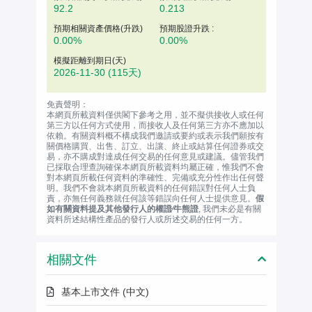
92.2
0.213
預期相關資產價格(升跌)
預期股證升跌 :
0.00%
0.00%
模擬距離到期日(天)
2026-11-30
(115天)
免責聲明：
本網頁所載資料僅供閣下參考之用，並不擬供接收人或任何
第三方以任何方式使用，而接收人及任何第三方亦不應加以
依賴。有關資料概不構成我們邀請或要約或表示我們願按有
關價格購買、出售、訂立、出讓、終止或結算任何證券或交
易，亦不購成對達成任何交易的任何意見或建議。儘管我們
已採取合理查詢確保本網頁所載資料均屬正確，惟我們不會
對本網頁所載任何資料的準確性、完備或充分性作出任何聲
明。我們不會就本網頁所載資料的任何錯誤對任何人士負
責，亦無任何義務就任何該等錯誤向任何人士提供意見。
假
如有關資料提及其他發行人的權證∕牛熊證
, 我們未必是有關
資料所述結構性產品的發行人或所述交易的任何一方。
相關文件
基本上市文件 (中文)