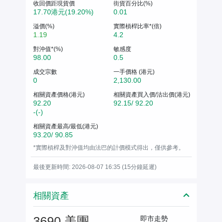
收回價距現貨價
街貨百分比(%)
17.70港元(19.20%)
0.01
溢價(%)
實際槓桿比率*(倍)
1.19
4.2
對沖值*(%)
敏感度
98.00
0.5
成交宗數
一手價格 (港元)
0
2,130.00
相關資產價格(港元)
相關資產買入價/沽出價(港元)
92.20
92.15/ 92.20
-(-)
相關資產最高/最低(港元)
93.20/ 90.85
*實際槓桿及對沖值均由法巴的計價模式得出，僅供參考。
最後更新時間: 2026-08-07 16:35 (15分鐘延遲)
相關資產
3690 美團
即市走勢