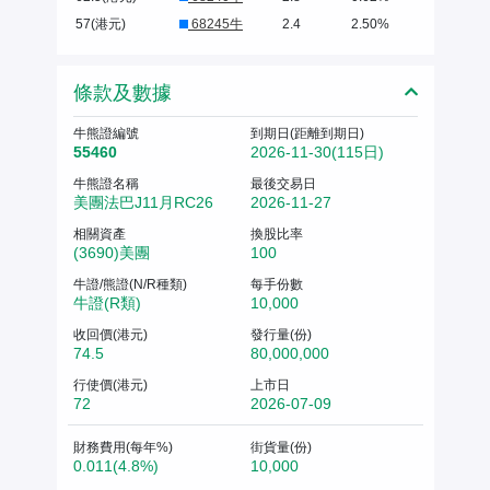
57(港元)
68245牛
2.4
2.50%
條款及數據
牛熊證編號
到期日(距離到期日)
55460
2026-11-30(115日)
牛熊證名稱
最後交易日
美團法巴J11月RC26
2026-11-27
相關資產
換股比率
(3690)美團
100
牛證/熊證(N/R種類)
每手份數
牛證(R類)
10,000
收回價(港元)
發行量(份)
74.5
80,000,000
行使價(港元)
上市日
72
2026-07-09
財務費用(每年%)
街貨量(份)
0.011(4.8%)
10,000