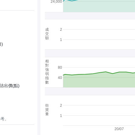
24,000
成
2
交
額
1
)
相
對
80
強
弱
40
指
數
沽出價(點)
街
2
貨
量
1
參考。
20/07