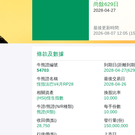
尚餘
629
日
2028-04-27
最後更新時間:
2026-08-07 12:05 
條款及數據
牛熊證編號
到期日(距離到期
54703
2028-04-27(62
牛熊證名稱
最後交易日
恆指法巴V4月RP28
2028-04-26
相關資產
換股比率
(HSI)恆生指數
10,000
牛證/熊證(N/R種類)
每手份數
熊證(R類)
10,000
收回價(點)
發行量(份)
28,750
150,000,000
行使價(點)
上市日