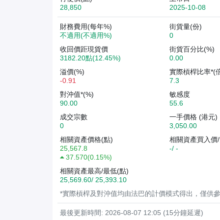
28,850
2025-10-08
財務費用(每年%)
街貨量(份)
不適用(不適用%)
0
收回價距現貨價
街貨百分比(%)
3182.20點(12.45%)
0.00
溢價(%)
實際槓桿比率*(倍
-0.91
7.3
對沖值*(%)
敏感度
90.00
55.6
成交宗數
一手價格 (港元)
0
3,050.00
相關資產價格(點)
相關資產買入價/
25,567.8
-/ -
37.570
(
0.15%
)
相關資產最高/最低(點)
25,569.60/ 25,393.10
*實際槓桿及對沖值均由法巴的計價模式得出，僅供
最後更新時間: 2026-08-07 12:05 (15分鐘延遲)