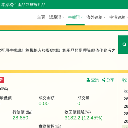
本結構性產品並無抵押品
主頁
認股證
牛熊證
海外連線
中港連線
你可用牛熊證計算機輸入模擬數據計算產品預期理論價值作參考之
收
查詢
分享
新
.00%)
收
最低價
成交金額
成交量
2
-
0.00
0
2
行使價 (
點
)
收回價距離(%)
2
28,850
3182.2 (12.45%)
2
實際槓桿(倍)