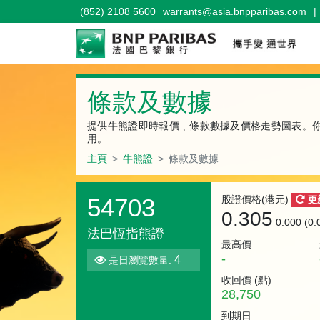
(852) 2108 5600
warrants@asia.bnpparibas.com
|
牛熊證
條款及數據
提供牛熊證即時報價﹑條款數據及價格走勢圖表。
用。
主頁
牛熊證
條款及數據
54703
股證價格(港元)
更
0.305
0.000 (0
法巴恆指熊證
最高價
-
4
是日瀏覽數量:
收回價 (
點
)
28,750
到期日