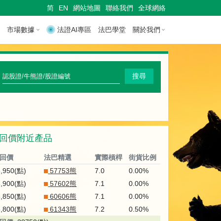
简
EN
網站地圖
聯絡我們
全球網絡
市場數據
法證AI專區
法巴學堂
關於我們
快
搜尋
速
搜
尋
回價附近產品
認
股
回價
法巴精選
實際槓桿
街貨比例
證
8,950(點)
57753熊
7.0
0.00%
8,900(點)
57602熊
7.1
0.00%
/
8,850(點)
60606熊
7.1
0.00%
牛
8,800(點)
61343熊
7.2
0.50%