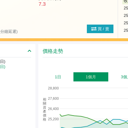
收
7.3
2
2
2
買 / 賣
2
(15分鐘延遲)
價格走勢
日)
9日)
1日
1個月
3個
28,800
27,600
相
關
資
26,400
產
價
25,200
格