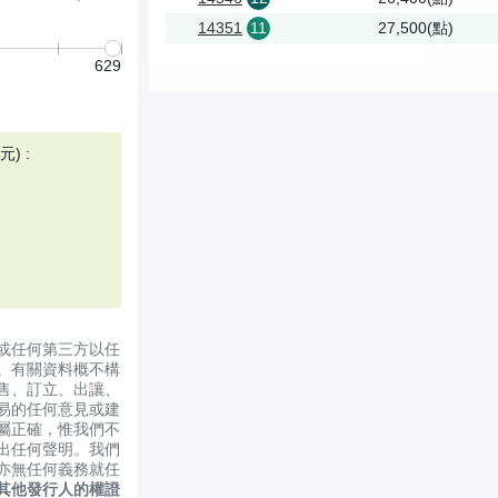
14351
11
27,500(點)
629
) :
或任何第三方以任
。有關資料概不構
售、訂立、出讓、
易的任何意見或建
屬正確，惟我們不
出任何聲明。我們
亦無任何義務就任
其他發行人的權證