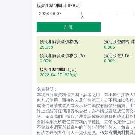
模擬距離到期日(
629
天)
0
計算
預期相關資產價格(
點
)
預期股證價格(港元
25,568
0.305
預期相關資產價格(升跌)
預期股證升跌 :
0.00%
0.00%
模擬距離到期日(天)
2028-04-27
(629天)
免責聲明：
本網頁所載資料僅供閣下參考之用，並不擬供接收人
何方式使用，而接收人及任何第三方亦不應加以依賴
成我們邀請或要約或表示我們願按有關價格購買、出
終止或結算任何證券或交易，亦不購成對達成任何交
議。儘管我們已採取合理查詢確保本網頁所載資料均
會對本網頁所載任何資料的準確性、完備或充分性作
不會就本網頁所載資料的任何錯誤對任何人士負責，
何該等錯誤向任何人士提供意見。
假如有關資料提及