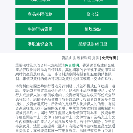
商品外匯價格
資金流
牛熊證街貨圖
板塊熱點
港股通資金流
業績及財經日曆
資訊由 財經智珠網 提供 [
免責聲明
]
重要法律及規管資料 - 請先閱讀
免責聲明
。香港網頁所述的金融
產品僅以香港居民為目標對象。其他國家的居民或不能使用這些
網站的產品及服務。進一步資料請參閱有關個別服務的銷售限
制。報價或資料的傳送可能因為資料提供者或網上交通而延誤。
本資料由法國巴黎銀行香港分行刊發，其並不構成任何建議、邀
請、要約或遊說買賣結構性產品。結構性產品並無抵押品，如發
行人或擔保人無力償債或違約，投資者可能無法收回部份或全部
應收款項。結構性產品價格可急升或急跌，投資者或會蒙受全盤
損失。投資者購買時，所依賴的是發行人及擔保人的信譽。有關
資產過往表現並不反映將來表現。牛熊證備有強制贖回機制而可
能被提早終止，屆時 R類牛熊證之剩餘價值可能為零。投資者應
仔細查閱基本上市文件（包括基本上市文件增編）及補充上市文
件內有關結構性產品之相關風險及詳情，自行評估風險，並諮詢
專業意見。法國巴黎證券（亞洲）有限公司為結構性產品之流通
量提供者，亦可能是其唯一巿場參與者。法國巴黎證券（亞洲）