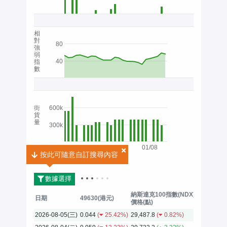
相
對
80
強
弱
40
指
數
街
600k
貨
量
300k
01/08
按此可隨意自訂搜尋內容
按此可隨意自訂搜尋內容
2026
數據選擇
納斯達克100指數(NDX)
日期
49630(港元)
價格(點)
2026-08-05(三)
0.044
(
25.42%)
29,487.8
(
0.82%)