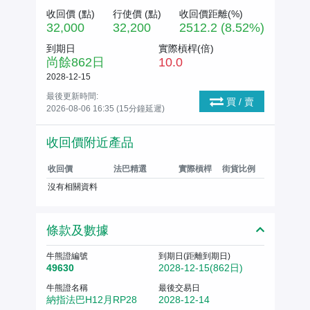
收回價 (
點
)
行使價 (
點
)
收回價距離(%)
32,000
32,200
2512.2 (8.52%)
到期日
實際槓桿(倍)
尚餘
862
日
10.0
2028-12-15
最後更新時間:
買 / 賣
2026-08-06 16:35 (15分鐘延遲)
收回價附近產品
收回價
法巴精選
實際槓桿
街貨比例
沒有相關資料
條款及數據
牛熊證編號
到期日(距離到期日)
49630
2028-12-15(862日)
牛熊證名稱
最後交易日
納指法巴H12月RP28
2028-12-14