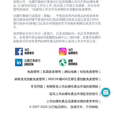
有限公司、法國巴黎銀行香港分行及其聯屬公司均不對結構性產
品: (i) 能否於預定上市日上市; 及(ii)其上市後之流通量，作出任何
聲明或保證。*請參閱上市文件內有關恒生指數的免責聲明。
法國巴黎銀行認股證（窩輪）、牛熊證及界內證產品的投資者有
責任確保他們遵守香港特別行政區相關法律及法規以及第13959
號行政命令(經修訂)以及任何隨後的官方指南的相關法規及官方指
引。
我們將於任何工作日（星期六、日及假期除外）的正常營業時間
內，在香港中環金融街8號國際金融中心二期63樓，依要求免費印
刷版形式向持有我們結構性產品的持有人提供上市文件及公告。
免責聲明
|
私隱政策聲明
|
網站地圖
|
恒指免責聲明
|
納斯達克指數免責聲明
|
MSCI中國A50互聯互通指數免責聲明
|
常見問題
|
有關香港上市結構性產品市場的新聞稿
|
提高上市結構性產品市場監管的指引
|
上市結構性產品流通量供應的業界準則
|
© 2007-
2026
法巴輪證網站。 版權所有，不得轉載。