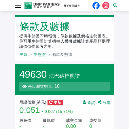
牛熊證
條款及數據
提供牛熊證即時報價﹑條款數據及價格走勢圖表。
你可用牛熊證計算機輸入模擬數據計算產品預期理
論價值作參考之用。
主頁
牛熊證
條款及數據
49630
法巴納指熊證
10
是日瀏覽數量:
查詢
分享
股證價格(港元)
更新
0.051
0.007 (15.91%)
最高價
最低價
成交金額
成交量
-
-
0.00
0