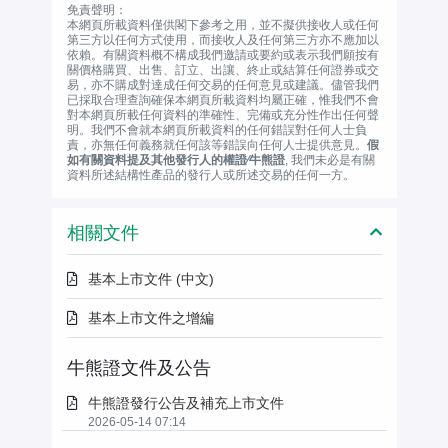
免責聲明：
本網頁所載資料僅供閣下參考之用，並不擬供接收人或任何
第三方以任何方式使用，而接收人及任何第三方亦不應加以
依賴。有關資料概不構成我們邀請或要約或表示我們願按有
關價格購買、出售、訂立、出讓、終止或結算任何證券或交
易，亦不購成對達成任何交易的任何意見或建議。儘管我們
已採取合理查詢確保本網頁所載資料均屬正確，惟我們不會
對本網頁所載任何資料的準確性、完備或充分性作出任何聲
明。我們不會就本網頁所載資料的任何錯誤對任何人士負
責，亦無任何義務就任何該等錯誤向任何人士提供意見。
假
如有關資料提及其他發行人的權證∕牛熊證
, 我們未必是有關
資料所述結構性產品的發行人或所述交易的任何一方。
相關文件
基本上市文件 (中文)
基本上市文件之增編
牛熊證文件及公告
牛熊證發行公告及補充上市文件
2026-05-14 07:14