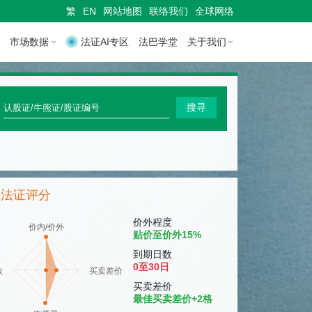
繁
EN
网站地图
联络我们
全球网络
市场数据
法证AI专区
法巴学堂
关于我们
快
搜寻
速
搜
寻
法证评分
认
股
价外程度
价内/价外
贴价至价外15%
证
到期日数
/
0至30日
数
买卖差价
牛
买卖差价
最佳买卖差价+2格