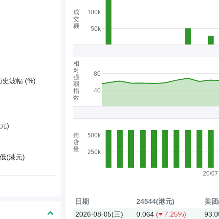
成
100k
交
额
50k
相
对
80
强
历史波幅 (%)
弱
40
指
数
元)
街
500k
货
量
250k
低(港元)
20/07
日期
24544(港元)
美团(
2026-08-05(三)
0.064
(
7.25%)
93.0