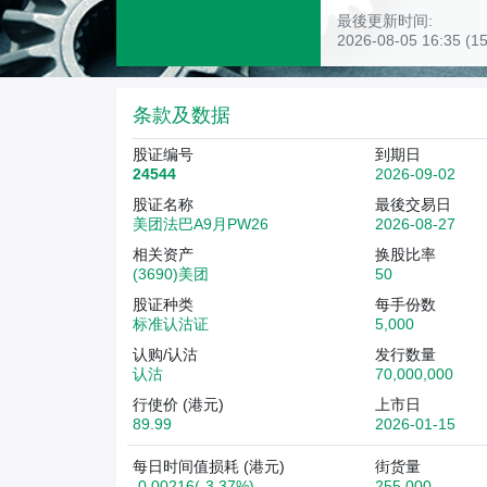
最後更新时间:
2026-08-05 16:35 
条款及数据
股证编号
到期日
24544
2026-09-02
股证名称
最後交易日
美团法巴A9月PW26
2026-08-27
相关资产
换股比率
(3690)美团
50
股证种类
每手份数
标准认沽证
5,000
认购/认沽
发行数量
认沽
70,000,000
行使价 (港元)
上市日
89.99
2026-01-15
每日时间值损耗 (港元)
街货量
-0.00216(-3.37%)
255,000