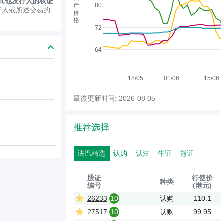
其他发行人的权证
产
80
行人或所述交易的
价
格
72
64
18/05
01/06
15/06
最後更新时间: 2026-08-05
推荐选择
法巴精选
认购
认沽
牛证
熊证
股证
行使价
种类
编号
(港元)
26233
10
认购
110.1
27517
10
认购
99.95