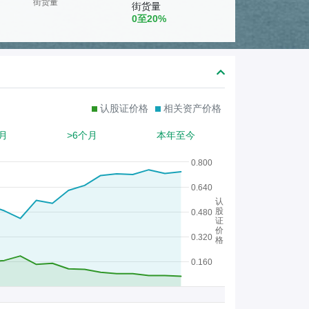
熊
街货量
街货量
0至20%
证
/
股
证
认股证价格
相关资产价格
月
>6个月
本年至今
0.800
0.640
认
股
0.480
证
价
0.320
格
0.160