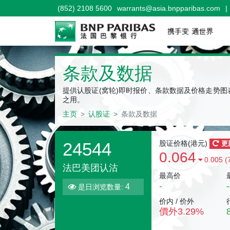
(852) 2108 5600
warrants@asia.bnpparibas.com
|
条款及数据
提供认股证(窝轮)即时报价、条款数据及价格走势
之用。
主页
认股证
条款及数据
24544
股证价格(
港元
)
更
0.064
0.005 (
法巴美团认沽
最高价
-
-
4
是日浏览数量:
价内 / 价外
價外
3.29
%