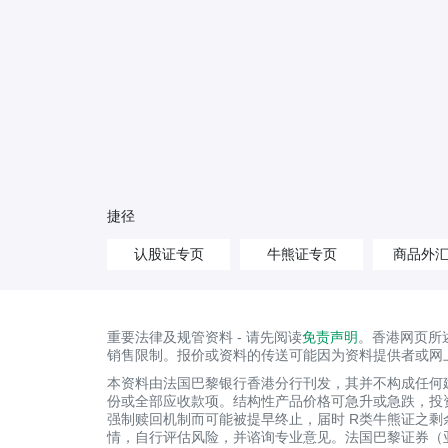
捷径
认股证专页
牛熊证专页
商品外
重要法律及规管资料 - 请先阅读
免责声明
。香港网页所
销售限制。报价或资料的传送可能因为资料提供者或网
本资料由法国巴黎银行香港分行刊发，其并不构成任何
份或全部应收款项。结构性产品价格可急升或急跌，投
强制赎回机制而可能被提早终止，届时 R类牛熊证之
情，自行评估风险，并谘询专业意见。法国巴黎证券（