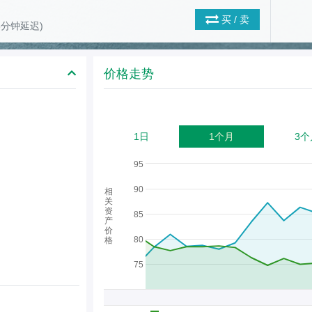
买 / 卖
(15分钟延迟)
价格走势
1日
1个月
3个
95
90
相
关
资
85
产
价
80
格
75