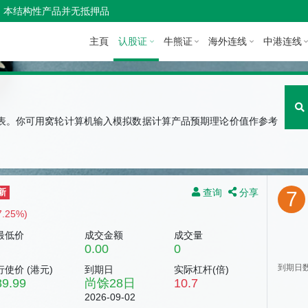
本结构性产品并无抵押品
主頁
认股证
牛熊证
海外连线
中港连线
图表。你可用窝轮计算机输入模拟数据计算产品预期理论价值作参考
查询
分享
新
7
7.25%)
最低价
成交金额
成交量
0.00
0
到期日
行使价 (
港元
)
到期日
实际杠杆(倍)
89.99
尚馀
28
日
10.7
2026-09-02