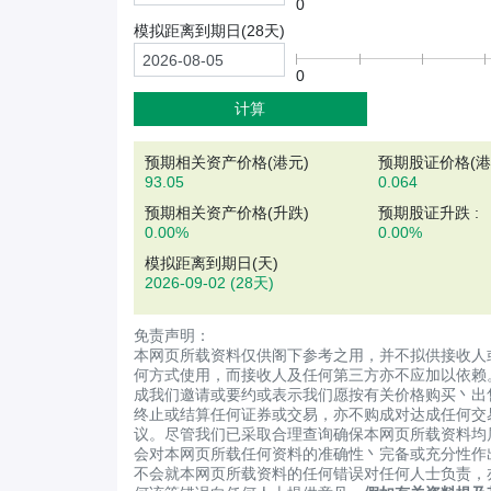
0
模拟距离到期日(
28
天)
0
计算
预期相关资产价格(
港元
)
预期股证价格(港元
93.05
0.064
预期相关资产价格(升跌)
预期股证升跌 :
0.00%
0.00%
模拟距离到期日(天)
2026-09-02
(28天)
免责声明：
本网页所载资料仅供阁下参考之用，并不拟供接收人
何方式使用，而接收人及任何第三方亦不应加以依赖
成我们邀请或要约或表示我们愿按有关价格购买丶出
终止或结算任何证券或交易，亦不购成对达成任何交
议。尽管我们已采取合理查询确保本网页所载资料均
会对本网页所载任何资料的准确性丶完备或充分性作
不会就本网页所载资料的任何错误对任何人士负责，