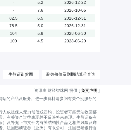
-
5.2
2026-12-22
-
7.6
2026-10-05
82.5
6.5
2026-12-31
78.5
5.0
2026-12-31
104
5.8
2028-06-30
109
4.5
2028-06-29
牛熊证街货图
剩馀价值及到期结算价查询
资讯由 财经智珠网 提供 [
免责声明
]
网站的产品及服务。进一步资料请参阅有关个别服务的
行人或担保人无力偿债或违约，投资者可能无法收回部
誉。有关资产过往表现并不反映将来表现。牛熊证备有
编）及补充上市文件内有关结构性产品之相关风险及详
者。法国巴黎证券（亚洲）有限公司、法国巴黎银行香