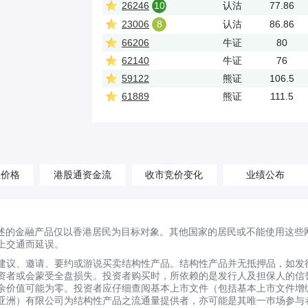
26246
10
认沽
77.86
23006
8
认沽
86.86
66206
牛证
80
62140
牛证
76
59122
熊证
106.5
61889
熊证
111.5
汇价格
港股通资金流
收市竞价变化
业绩公布
述的金融产品仅以香港居民为目标对象。其他国家的居民或不能使用这些
上交通而延误。
建议、邀请、要约或游说买卖结构性产品。结构性产品并无抵押品，如发
资者或会蒙受全盘损失。投资者购买时，所依赖的是发行人及担保人的信
剩余价值可能为零。投资者应仔细查阅基本上市文件（包括基本上市文件增
亚洲）有限公司为结构性产品之流通量提供者，亦可能是其唯一巿场参与