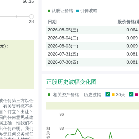
56.35
认股证价格
引伸波幅
28
日期
股价
价格(
2026-08-05(三)
0.064
2026-08-04(二)
0.069
) :
2026-08-03(一)
0.069
2026-07-31(五)
0.081
2026-07-30(四)
0.081
正股历史波幅变化图
相关资产价格
历史波幅:
30天
或任何第三方以任
。有关资料概不构
售丶订立丶出让丶
96
易的任何意见或建
属正确，惟我们不
出任何声明。我们
相
88
关
亦无任何义务就任
资