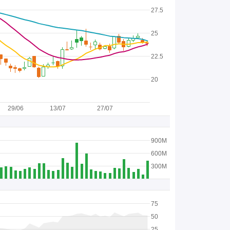
27.5
25
22.5
20
29/06
13/07
27/07
900M
600M
300M
75
50
25