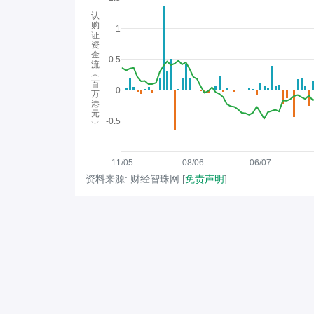
认
购
1
证
资
金
0.5
流
︵
百
0
万
港
元
-0.5
︶
11/05
08/06
06/07
资料来源: 财经智珠网 [
免责声明
]