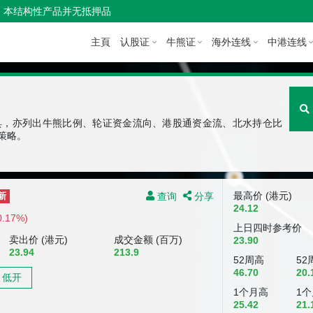
本结构性产品并无抵押品
主頁
认股证
牛熊证
海外连线
中港连线
具，亦列出牛熊比例、轮证资金流向、港股通资金流、北水持仓比
策略。
查询
分享
最高价 (港元)
新
24.12
0.17%)
上日四时参考价
卖出价 (港元)
成交金额 (百万)
23.90
23.94
213.9
52周高
52
46.70
20.
低开
1个月高
1
25.42
21.