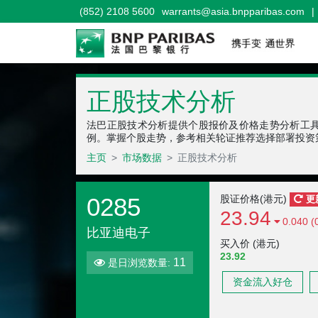
(852) 2108 5600
warrants@asia.bnpparibas.com
|
正股技术分析
法巴正股技术分析提供个股报价及价格走势分析工
例。掌握个股走势，参考相关轮证推荐选择部署投资
主页
市场数据
正股技术分析
0285
股证价格(港元)
更
23.94
0.040 (
比亚迪电子
买入价 (港元)
23.92
11
是日浏览数量:
资金流入好仓