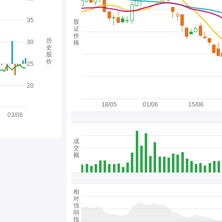
35
股
证
价
历
30
格
史
股
价
25
20
18/05
01/06
15/06
03/08
成
交
额
相
对
强
弱
指