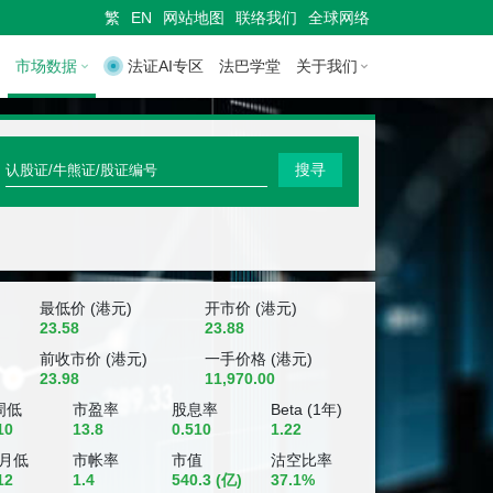
繁
EN
网站地图
联络我们
全球网络
市场数据
法证AI专区
法巴学堂
关于我们
快
搜寻
速
搜
寻
认
最低价 (港元)
开市价 (港元)
23.58
23.88
股
前收市价 (港元)
一手价格 (港元)
23.98
11,970.00
证
周低
市盈率
股息率
Beta (1年)
/
10
13.8
0.510
1.22
牛
个月低
市帐率
市值
沽空比率
12
1.4
540.3
(亿)
37.1%