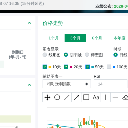
08-07 16:35 (15分钟延迟)
业绩公布:
2026-
价格走势
1个月
3个月
6个月
本年度
图表显示
时期
到期日
线形图
阴阳烛
棒型图
日线
)
(年-月-日)
10天
20天
50天
100天
辅助图表一
RSI
相对强弱指数
40