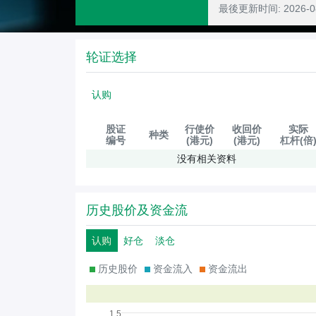
最後更新时间:
2026-
轮证选择
认购
股证
行使价
收回价
实际
种类
编号
(港元)
(港元)
杠杆(倍
没有相关资料
历史股价及资金流
认购
好仓
淡仓
历史股价
资金流入
资金流出
1.5