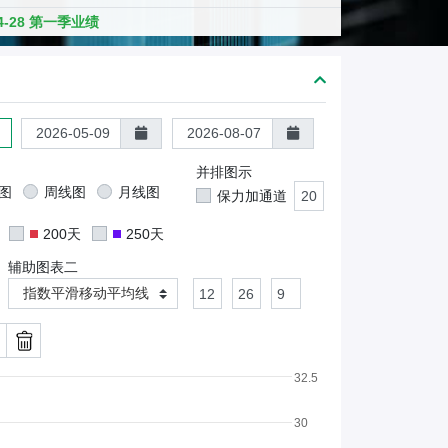
熊
04-28 第一季业绩
证
/
股
证
并排图示
图
周线图
月线图
保力加通道
200天
250天
辅助图表二
指数平滑移动平均线
32.5
30