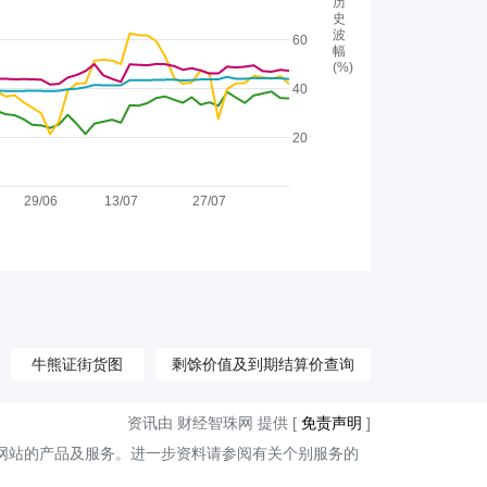
历
史
波
60
幅
(%)
40
20
29/06
13/07
27/07
牛熊证街货图
剩馀价值及到期结算价查询
资讯由 财经智珠网 提供 [
免责声明
]
网站的产品及服务。进一步资料请参阅有关个别服务的