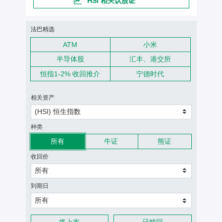
HSI 相关认股证
认股证搜寻条件
法巴精选
ATM
小米
半导体股
汇丰、港交所
恒指1-2% 收回推介
宁德时代
相关资产
(HSI) 恒生指数
种类
所有
牛证
熊证
收回价
所有
到期日
所有
将上市
已赎回