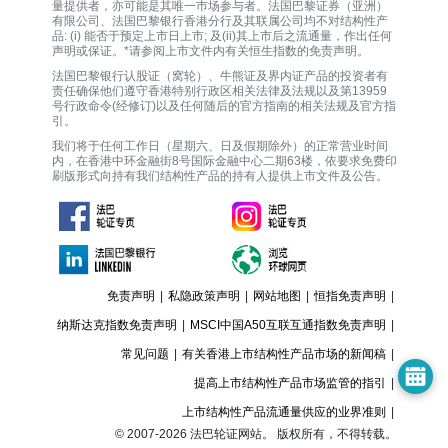
量提供者，亦可能是其唯一巿场参与者。法国巴黎证券（亚洲）
有限公司、法国巴黎银行香港分行及其联属公司均不对结构性产
品: (i) 能否于预定上市日上市; 及(ii)其上市后之流通量，作出任何
声明或保证。*请参阅上市文件内有关恒生指数的免责声明。
法国巴黎银行认股证（窝轮）、牛熊证及界内证产品的投资者有
责任确保他们遵守香港特别行政区相关法律及法规以及第13959
号行政命令(经修订)以及任何随后的官方指南的相关法规及官方指
引。
我们将于任何工作日（星期六、日及假期除外）的正常营业时间
内，在香港中环金融街8号国际金融中心二期63楼，依要求免费印
刷版形式向持有我们结构性产品的持有人提供上市文件及公告。
免责声明
|
私隐政策声明
|
网站地图
|
恒指免责声明
|
纳斯达克指数免责声明
|
MSCI中国A50互联互通指数免责声明
|
常见问题
|
有关香港上市结构性产品市场的新闻稿
|
提高上市结构性产品市场监管的指引
|
上市结构性产品流通量供应的业界准则
|
© 2007-
2026
法巴轮证网站。 版权所有，不得转载。