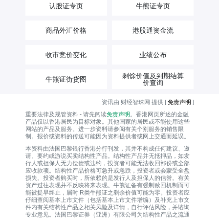
认股证专页
牛熊证专页
商品外汇价格
港股通资金流
收市竞价变化
业绩公布
剩馀价值及到期结算
牛熊证街货图
价查询
资讯由 财经智珠网 提供 [
免责声明
]
重要法律及规管资料 - 请先阅读
免责声明
。香港网页所述的金融
产品仅以香港居民为目标对象。其他国家的居民或不能使用这些
网站的产品及服务。进一步资料请参阅有关个别服务的销售限
制。报价或资料的传送可能因为资料提供者或网上交通而延误。
本资料由法国巴黎银行香港分行刊发，其并不构成任何建议、邀
请、要约或游说买卖结构性产品。结构性产品并无抵押品，如发
行人或担保人无力偿债或违约，投资者可能无法收回部份或全部
应收款项。结构性产品价格可急升或急跌，投资者或会蒙受全盘
损失。投资者购买时，所依赖的是发行人及担保人的信誉。有关
资产过往表现并不反映将来表现。牛熊证备有强制赎回机制而可
能被提早终止，届时 R类牛熊证之剩余价值可能为零。投资者应
仔细查阅基本上市文件（包括基本上市文件增编）及补充上市文
件内有关结构性产品之相关风险及详情，自行评估风险，并谘询
专业意见。法国巴黎证券（亚洲）有限公司为结构性产品之流通