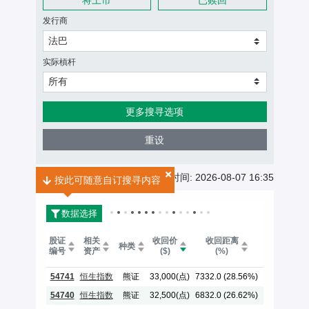
发行商
法巴
实际槓杆
所有
更多搜寻选项
重设
牛熊证搜寻结果
共
344
个搜寻结果
最後更新时间: 2026-08-07 16:35
按此可随意自订搜寻内容
数据选择
股证
相关
收回价
收回距离
到期日
种类
编号
资产
($)
(%)
(年-月-日)
54741
恒生指数
熊证
33,000(点)
7332.0 (28.56%)
2028-04-27
54740
恒生指数
熊证
32,500(点)
6832.0 (26.62%)
2028-04-27