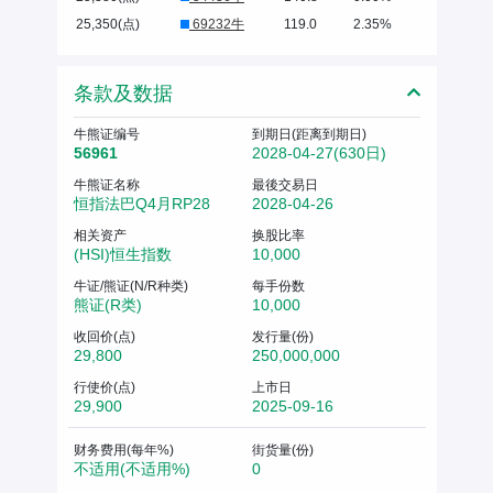
25,350(点)
69232牛
119.0
2.35%
条款及数据
牛熊证编号
到期日(距离到期日)
56961
2028-04-27(630日)
牛熊证名称
最後交易日
恒指法巴Q4月RP28
2028-04-26
相关资产
换股比率
(HSI)恒生指数
10,000
牛证/熊证(N/R种类)
每手份数
熊证(R类)
10,000
收回价(点)
发行量(份)
29,800
250,000,000
行使价(点)
上市日
29,900
2025-09-16
财务费用(每年%)
街货量(份)
不适用(不适用%)
0