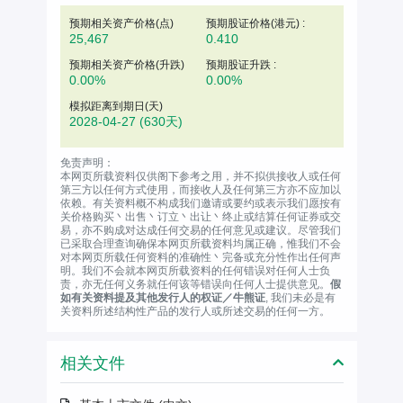
预期相关资产价格(
点
)
预期股证价格(港元) :
25,467
0.410
预期相关资产价格(升跌)
预期股证升跌 :
0.00%
0.00%
模拟距离到期日(天)
2028-04-27
(630天)
免责声明：
本网页所载资料仅供阁下参考之用，并不拟供接收人或任何
第三方以任何方式使用，而接收人及任何第三方亦不应加以
依赖。有关资料概不构成我们邀请或要约或表示我们愿按有
关价格购买丶出售丶订立丶出让丶终止或结算任何证券或交
易，亦不购成对达成任何交易的任何意见或建议。尽管我们
已采取合理查询确保本网页所载资料均属正确，惟我们不会
对本网页所载任何资料的准确性丶完备或充分性作出任何声
明。我们不会就本网页所载资料的任何错误对任何人士负
责，亦无任何义务就任何该等错误向任何人士提供意见。
假
如有关资料提及其他发行人的权证／牛熊证
, 我们未必是有
关资料所述结构性产品的发行人或所述交易的任何一方。
相关文件