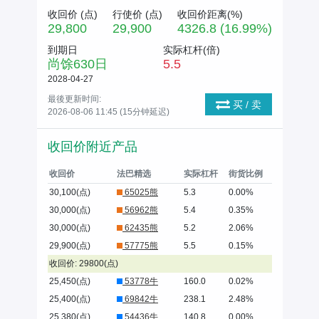
收回价 (
点
)
行使价 (
点
)
收回价距离(%)
29,800
29,900
4326.8 (16.99%)
到期日
实际杠杆(倍)
尚馀
630
日
5.5
2028-04-27
最後更新时间:
买 / 卖
2026-08-06 11:45 (15分钟延迟)
收回价附近产品
收回价
法巴精选
实际杠杆
街货比例
30,100(点)
65025熊
5.3
0.00%
30,000(点)
56962熊
5.4
0.35%
30,000(点)
62435熊
5.2
2.06%
29,900(点)
57775熊
5.5
0.15%
收回价: 29800(点)
25,450(点)
53778牛
160.0
0.02%
25,400(点)
69842牛
238.1
2.48%
25,380(点)
54436牛
140.8
0.00%