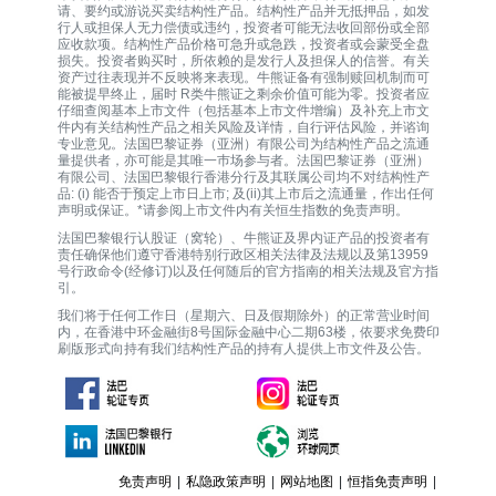
请、要约或游说买卖结构性产品。结构性产品并无抵押品，如发
行人或担保人无力偿债或违约，投资者可能无法收回部份或全部
应收款项。结构性产品价格可急升或急跌，投资者或会蒙受全盘
损失。投资者购买时，所依赖的是发行人及担保人的信誉。有关
资产过往表现并不反映将来表现。牛熊证备有强制赎回机制而可
能被提早终止，届时 R类牛熊证之剩余价值可能为零。投资者应
仔细查阅基本上市文件（包括基本上市文件增编）及补充上市文
件内有关结构性产品之相关风险及详情，自行评估风险，并谘询
专业意见。法国巴黎证券（亚洲）有限公司为结构性产品之流通
量提供者，亦可能是其唯一巿场参与者。法国巴黎证券（亚洲）
有限公司、法国巴黎银行香港分行及其联属公司均不对结构性产
品: (i) 能否于预定上市日上市; 及(ii)其上市后之流通量，作出任何
声明或保证。*请参阅上市文件内有关恒生指数的免责声明。
法国巴黎银行认股证（窝轮）、牛熊证及界内证产品的投资者有
责任确保他们遵守香港特别行政区相关法律及法规以及第13959
号行政命令(经修订)以及任何随后的官方指南的相关法规及官方指
引。
我们将于任何工作日（星期六、日及假期除外）的正常营业时间
内，在香港中环金融街8号国际金融中心二期63楼，依要求免费印
刷版形式向持有我们结构性产品的持有人提供上市文件及公告。
免责声明
|
私隐政策声明
|
网站地图
|
恒指免责声明
|