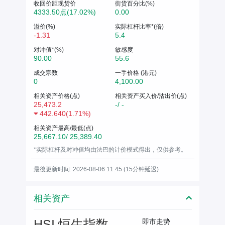
收回价距现货价
街货百分比(%)
4333.50点(17.02%)
0.00
溢价(%)
实际杠杆比率*(倍)
-1.31
5.4
对冲值*(%)
敏感度
90.00
55.6
成交宗数
一手价格 (港元)
0
4,100.00
相关资产价格(点)
相关资产买入价/沽出价(点)
25,473.2
-/ -
442.640
(
1.71%
)
相关资产最高/最低(点)
25,667.10/ 25,389.40
*实际杠杆及对冲值均由法巴的计价模式得出，仅供参考。
最後更新时间: 2026-08-06 11:45 (15分钟延迟)
相关资产
HSI 恒生指数
即市走势