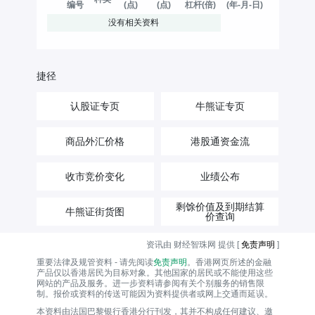
编号
(点)
(点)
杠杆(倍)
(年-月-日)
没有相关资料
捷径
认股证专页
牛熊证专页
商品外汇价格
港股通资金流
收市竞价变化
业绩公布
剩馀价值及到期结算
牛熊证街货图
价查询
资讯由 财经智珠网 提供 [
免责声明
]
重要法律及规管资料 - 请先阅读
免责声明
。香港网页所述的金融
产品仅以香港居民为目标对象。其他国家的居民或不能使用这些
网站的产品及服务。进一步资料请参阅有关个别服务的销售限
制。报价或资料的传送可能因为资料提供者或网上交通而延误。
本资料由法国巴黎银行香港分行刊发，其并不构成任何建议、邀