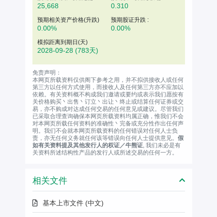
25,668
0.310
预期相关资产价格(升跌)
预期股证升跌 :
0.00%
0.00%
模拟距离到期日(天)
2028-09-28
(783天)
免责声明：
本网页所载资料仅供阁下参考之用，并不拟供接收人或任何
第三方以任何方式使用，而接收人及任何第三方亦不应加以
依赖。有关资料概不构成我们邀请或要约或表示我们愿按有
关价格购买丶出售丶订立丶出让丶终止或结算任何证券或交
易，亦不购成对达成任何交易的任何意见或建议。尽管我们
已采取合理查询确保本网页所载资料均属正确，惟我们不会
对本网页所载任何资料的准确性丶完备或充分性作出任何声
明。我们不会就本网页所载资料的任何错误对任何人士负
责，亦无任何义务就任何该等错误向任何人士提供意见。
假
如有关资料提及其他发行人的权证／牛熊证
, 我们未必是有
关资料所述结构性产品的发行人或所述交易的任何一方。
相关文件
基本上市文件 (中文)