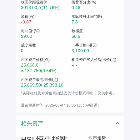
收回价距现货价
街货百分比(%)
3018.00点(11.76%)
0.46
溢价(%)
实际杠杆比率*(倍)
-0.07
7.8
对冲值*(%)
敏感度
99.00
50.5
成交宗数
一手价格 (港元)
0
3,100.00
相关资产价格(点)
相关资产买入价/沽出价(点)
25,668.0
-/ -
137.750
(
0.54%
)
相关资产最高/最低(点)
25,669.50/ 25,393.10
*实际杠杆及对冲值均由法巴的计价模式得出，仅供参考。
最後更新时间: 2026-08-07 16:35 (15分钟延迟)
相关资产
HSI 恒生指数
即市走势