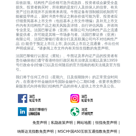
应收款项。结构性产品价格可急升或急跌，投资者或会蒙受全盘
损失。投资者购买时，所依赖的是发行人及担保人的信誉。有关
资产过往表现并不反映将来表现。牛熊证备有强制赎回机制而可
能被提早终止，届时 R类牛熊证之剩余价值可能为零。投资者应
仔细查阅基本上市文件（包括基本上市文件增编）及补充上市文
件内有关结构性产品之相关风险及详情，自行评估风险，并谘询
专业意见。法国巴黎证券（亚洲）有限公司为结构性产品之流通
量提供者，亦可能是其唯一巿场参与者。法国巴黎证券（亚洲）
有限公司、法国巴黎银行香港分行及其联属公司均不对结构性产
品: (i) 能否于预定上市日上市; 及(ii)其上市后之流通量，作出任何
声明或保证。*请参阅上市文件内有关恒生指数的免责声明。
法国巴黎银行认股证（窝轮）、牛熊证及界内证产品的投资者有
责任确保他们遵守香港特别行政区相关法律及法规以及第13959
号行政命令(经修订)以及任何随后的官方指南的相关法规及官方指
引。
我们将于任何工作日（星期六、日及假期除外）的正常营业时间
内，在香港中环金融街8号国际金融中心二期63楼，依要求免费印
刷版形式向持有我们结构性产品的持有人提供上市文件及公告。
免责声明
|
私隐政策声明
|
网站地图
|
恒指免责声明
|
纳斯达克指数免责声明
|
MSCI中国A50互联互通指数免责声明
|