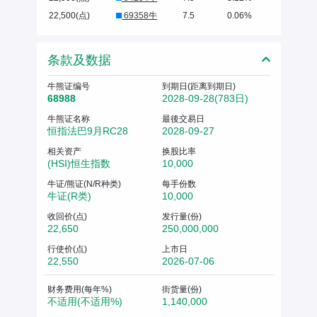
22,500(点)
69358牛
7.5
0.06%
条款及数据
牛熊证编号
到期日(距离到期日)
68988
2028-09-28(783日)
牛熊证名称
最後交易日
恒指法巴9月RC28
2028-09-27
相关资产
换股比率
(HSI)恒生指数
10,000
牛证/熊证(N/R种类)
每手份数
牛证(R类)
10,000
收回价(点)
发行量(份)
22,650
250,000,000
行使价(点)
上市日
22,550
2026-07-06
财务费用(每年%)
街货量(份)
不适用(不适用%)
1,140,000