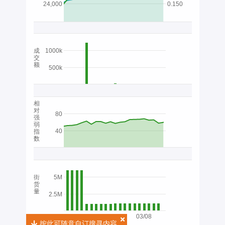
24,000
0.150
成
1000k
交
额
500k
相
对
80
强
弱
40
指
数
街
5M
货
量
2.5M
03/08
按此可随意自订搜寻内容
按此可随意自订搜寻内容
2026