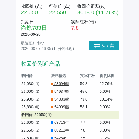
收回价 (
点
)
行使价 (
点
)
收回价距离(%)
22,650
22,550
3018.0 (11.76%)
到期日
实际杠杆(倍)
尚馀
783
日
7.8
2028-09-28
最後更新时间:
买 / 卖
2026-08-07 16:35 (15分钟延迟)
收回价附近产品
收回价
法巴精选
实际杠杆
街货比例
26,030(点)
53694熊
50.8
12.76%
26,000(点)
54937熊
45.0
0.00%
25,900(点)
54383熊
73.6
10.14%
25,880(点)
54909熊
58.1
0.00%
收回价: 22650(点)
22,600(点)
68713牛
7.7
0.00%
22,550(点)
68211牛
7.6
0.00%
22,500(点)
54254牛
7.5
3.12%