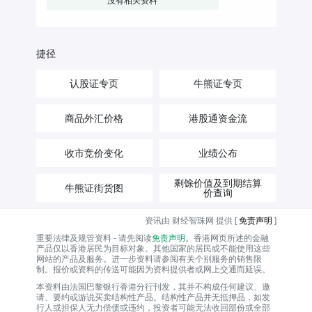
没有相关资料
捷径
认股证专页
牛熊证专页
商品外汇价格
港股通资金流
收市竞价变化
业绩公布
剩馀价值及到期结算
牛熊证街货图
价查询
资讯由 财经智珠网 提供 [
免责声明
]
重要法律及规管资料 - 请先阅读
免责声明
。香港网页所述的金融
产品仅以香港居民为目标对象。其他国家的居民或不能使用这些
网站的产品及服务。进一步资料请参阅有关个别服务的销售限
制。报价或资料的传送可能因为资料提供者或网上交通而延误。
本资料由法国巴黎银行香港分行刊发，其并不构成任何建议、邀
请、要约或游说买卖结构性产品。结构性产品并无抵押品，如发
行人或担保人无力偿债或违约，投资者可能无法收回部份或全部