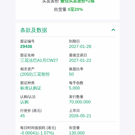
买卖差价
最佳买卖差价+2格
街货量
0至20%
条款及数据
股证编号
到期日
29436
2027-01-28
股证名称
最後交易日
三花法巴A1月CW27
2027-01-22
相关资产
换股比率
(2050)三花智控
50
股证种类
每手份数
标准认购证
5,000
认购/认沽
发行数量
认购
70,000,000
行使价 (港元)
上市日
45
2026-05-21
每日时间值损耗 (港元)
街货量
-0.00041(-1.07%)
130,000