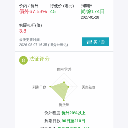
价内 / 价外
行使价 (
港元
)
到期日
價外
67.53
%
45
尚馀
174
日
2027-01-28
实际杠杆(倍)
3.8
最後更新时间:
买 / 卖
2026-08-07 16:35 (15分钟延迟)
法证评分
8
价内/价外
到期日数
买卖差价
街货量
价外程度
价外20%以上
到期日数
90日至210日