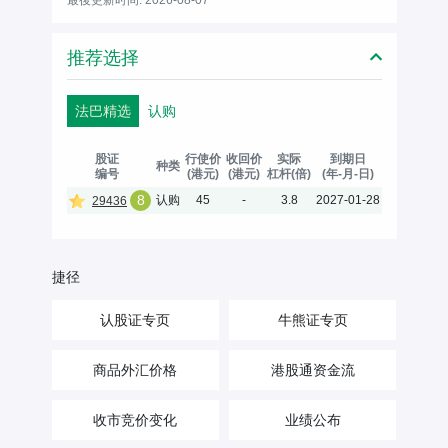
推荐选择
法巴精选
认购
股证
行使价
收回价
实际
到期日
种类
编号
(港元)
(港元)
杠杆(倍)
(年-月-日)
8
认购
45
-
3.8
2027-01-28
29436
捷径
认股证专页
牛熊证专页
商品外汇价格
港股通资金流
收市竞价变化
业绩公布