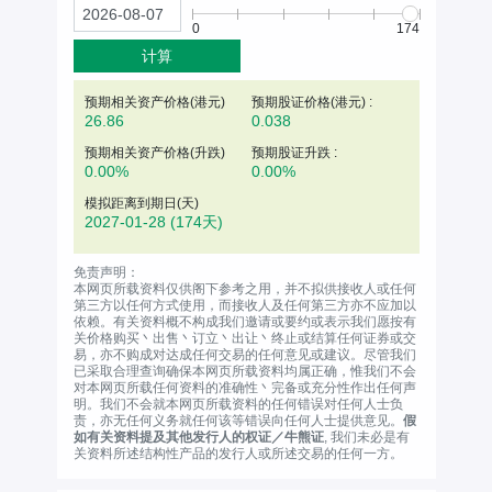
0
174
计算
预期相关资产价格(
港元
)
预期股证价格(港元) :
26.86
0.038
预期相关资产价格(升跌)
预期股证升跌 :
0.00%
0.00%
模拟距离到期日(天)
2027-01-28
(174天)
免责声明：
本网页所载资料仅供阁下参考之用，并不拟供接收人或任何
第三方以任何方式使用，而接收人及任何第三方亦不应加以
依赖。有关资料概不构成我们邀请或要约或表示我们愿按有
关价格购买丶出售丶订立丶出让丶终止或结算任何证券或交
易，亦不购成对达成任何交易的任何意见或建议。尽管我们
已采取合理查询确保本网页所载资料均属正确，惟我们不会
对本网页所载任何资料的准确性丶完备或充分性作出任何声
明。我们不会就本网页所载资料的任何错误对任何人士负
责，亦无任何义务就任何该等错误向任何人士提供意见。
假
如有关资料提及其他发行人的权证／牛熊证
, 我们未必是有
关资料所述结构性产品的发行人或所述交易的任何一方。