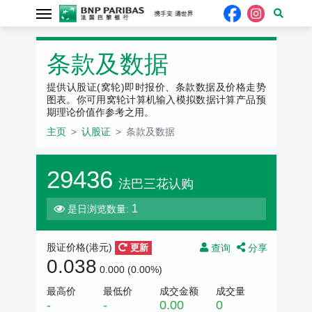
条款及数据
提供认股证(窝轮)即时报价、条款数据及价格走势
图表。你可用窝轮计算机输入模拟数据计算产品预
期理论价值作参考之用。
主页
认股证
条款及数据
29436
法巴三花认购
1
是日浏览数量:
查询
分享
股证价格(
港元
)
更新
0.038
0.000 (0.00%)
最高价
最低价
成交金额
成交量
-
-
0.00
0