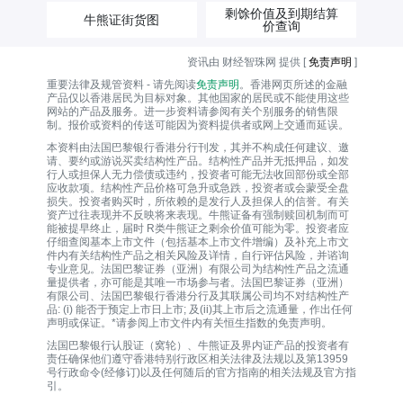
剩馀价值及到期结算
牛熊证街货图
价查询
资讯由 财经智珠网 提供 [
免责声明
]
重要法律及规管资料 - 请先阅读
免责声明
。香港网页所述的金融
产品仅以香港居民为目标对象。其他国家的居民或不能使用这些
网站的产品及服务。进一步资料请参阅有关个别服务的销售限
制。报价或资料的传送可能因为资料提供者或网上交通而延误。
本资料由法国巴黎银行香港分行刊发，其并不构成任何建议、邀
请、要约或游说买卖结构性产品。结构性产品并无抵押品，如发
行人或担保人无力偿债或违约，投资者可能无法收回部份或全部
应收款项。结构性产品价格可急升或急跌，投资者或会蒙受全盘
损失。投资者购买时，所依赖的是发行人及担保人的信誉。有关
资产过往表现并不反映将来表现。牛熊证备有强制赎回机制而可
能被提早终止，届时 R类牛熊证之剩余价值可能为零。投资者应
仔细查阅基本上市文件（包括基本上市文件增编）及补充上市文
件内有关结构性产品之相关风险及详情，自行评估风险，并谘询
专业意见。法国巴黎证券（亚洲）有限公司为结构性产品之流通
量提供者，亦可能是其唯一巿场参与者。法国巴黎证券（亚洲）
有限公司、法国巴黎银行香港分行及其联属公司均不对结构性产
品: (i) 能否于预定上市日上市; 及(ii)其上市后之流通量，作出任何
声明或保证。*请参阅上市文件内有关恒生指数的免责声明。
法国巴黎银行认股证（窝轮）、牛熊证及界内证产品的投资者有
责任确保他们遵守香港特别行政区相关法律及法规以及第13959
号行政命令(经修订)以及任何随后的官方指南的相关法规及官方指
引。