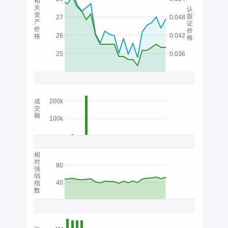
相
关
认
资
股
27
0.048
产
证
价
价
26
0.042
格
格
25
0.036
成
200k
交
额
100k
相
对
80
强
弱
40
指
数