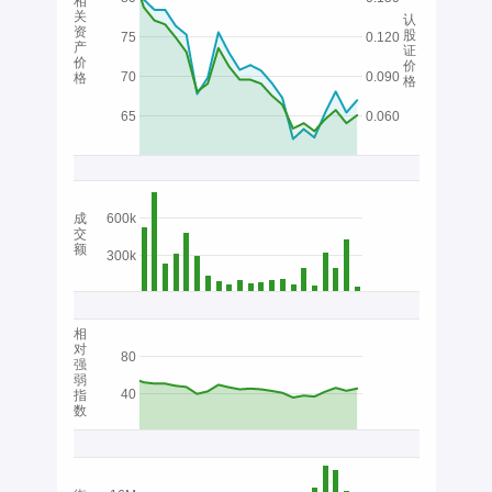
相
关
认
资
股
75
0.120
产
证
价
价
70
0.090
格
格
65
0.060
成
600k
交
额
300k
相
对
80
强
弱
40
指
数