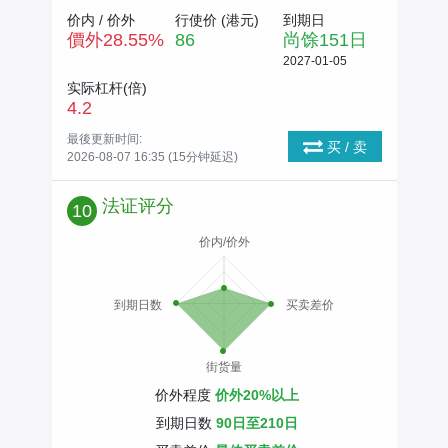
价内 / 价外
行使价 (
港元
)
到期日
價外
28.55
%
86
尚馀
151
日
2027-01-05
实际杠杆(倍)
4.2
最後更新时间:
买 / 卖
2026-08-07 16:35 (15分钟延迟)
法证评分
10
价内/价外
到期日数
买卖差价
街货量
价外程度
价外20%以上
到期日数
90日至210日