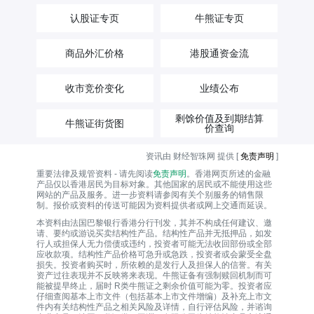
认股证专页
牛熊证专页
商品外汇价格
港股通资金流
收市竞价变化
业绩公布
剩馀价值及到期结算
牛熊证街货图
价查询
资讯由 财经智珠网 提供 [
免责声明
]
重要法律及规管资料 - 请先阅读
免责声明
。香港网页所述的金融
产品仅以香港居民为目标对象。其他国家的居民或不能使用这些
网站的产品及服务。进一步资料请参阅有关个别服务的销售限
制。报价或资料的传送可能因为资料提供者或网上交通而延误。
本资料由法国巴黎银行香港分行刊发，其并不构成任何建议、邀
请、要约或游说买卖结构性产品。结构性产品并无抵押品，如发
行人或担保人无力偿债或违约，投资者可能无法收回部份或全部
应收款项。结构性产品价格可急升或急跌，投资者或会蒙受全盘
损失。投资者购买时，所依赖的是发行人及担保人的信誉。有关
资产过往表现并不反映将来表现。牛熊证备有强制赎回机制而可
能被提早终止，届时 R类牛熊证之剩余价值可能为零。投资者应
仔细查阅基本上市文件（包括基本上市文件增编）及补充上市文
件内有关结构性产品之相关风险及详情，自行评估风险，并谘询