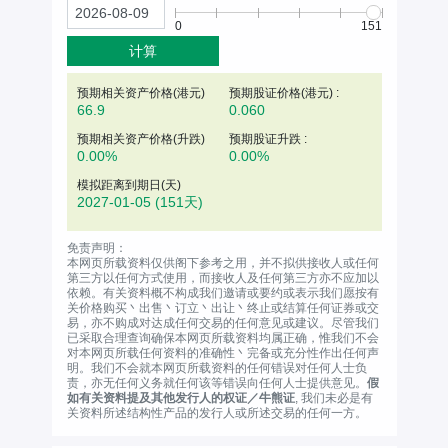
0
151
计算
预期相关资产价格(
港元
)
预期股证价格(港元) :
66.9
0.060
预期相关资产价格(升跌)
预期股证升跌 :
0.00%
0.00%
模拟距离到期日(天)
2027-01-05
(151天)
免责声明：
本网页所载资料仅供阁下参考之用，并不拟供接收人或任何
第三方以任何方式使用，而接收人及任何第三方亦不应加以
依赖。有关资料概不构成我们邀请或要约或表示我们愿按有
关价格购买丶出售丶订立丶出让丶终止或结算任何证券或交
易，亦不购成对达成任何交易的任何意见或建议。尽管我们
已采取合理查询确保本网页所载资料均属正确，惟我们不会
对本网页所载任何资料的准确性丶完备或充分性作出任何声
明。我们不会就本网页所载资料的任何错误对任何人士负
责，亦无任何义务就任何该等错误向任何人士提供意见。
假
如有关资料提及其他发行人的权证／牛熊证
, 我们未必是有
关资料所述结构性产品的发行人或所述交易的任何一方。