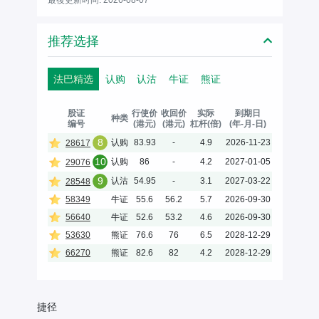
推荐选择
法巴精选
认购
认沽
牛证
熊证
股证
行使价
收回价
实际
到期日
种类
编号
(港元)
(港元)
杠杆(倍)
(年-月-日)
8
认购
83.93
-
4.9
2026-11-23
28617
10
认购
86
-
4.2
2027-01-05
29076
9
认沽
54.95
-
3.1
2027-03-22
28548
58349
牛证
55.6
56.2
5.7
2026-09-30
56640
牛证
52.6
53.2
4.6
2026-09-30
53630
熊证
76.6
76
6.5
2028-12-29
66270
熊证
82.6
82
4.2
2028-12-29
捷径