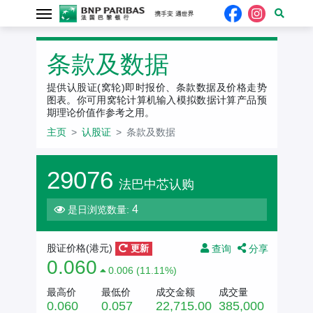
条款及数据
提供认股证(窝轮)即时报价、条款数据及价格走势
图表。你可用窝轮计算机输入模拟数据计算产品预
期理论价值作参考之用。
主页
认股证
条款及数据
29076
法巴中芯认购
4
是日浏览数量:
查询
分享
股证价格(
港元
)
更新
0.060
0.006 (11.11%)
最高价
最低价
成交金额
成交量
0.060
0.057
22,715.00
385,000