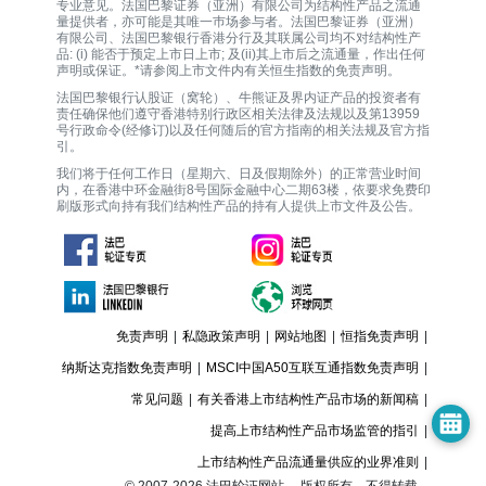
专业意见。法国巴黎证券（亚洲）有限公司为结构性产品之流通
量提供者，亦可能是其唯一巿场参与者。法国巴黎证券（亚洲）
有限公司、法国巴黎银行香港分行及其联属公司均不对结构性产
品: (i) 能否于预定上市日上市; 及(ii)其上市后之流通量，作出任何
声明或保证。*请参阅上市文件内有关恒生指数的免责声明。
法国巴黎银行认股证（窝轮）、牛熊证及界内证产品的投资者有
责任确保他们遵守香港特别行政区相关法律及法规以及第13959
号行政命令(经修订)以及任何随后的官方指南的相关法规及官方指
引。
我们将于任何工作日（星期六、日及假期除外）的正常营业时间
内，在香港中环金融街8号国际金融中心二期63楼，依要求免费印
刷版形式向持有我们结构性产品的持有人提供上市文件及公告。
免责声明
|
私隐政策声明
|
网站地图
|
恒指免责声明
|
纳斯达克指数免责声明
|
MSCI中国A50互联互通指数免责声明
|
常见问题
|
有关香港上市结构性产品市场的新闻稿
|
提高上市结构性产品市场监管的指引
|
上市结构性产品流通量供应的业界准则
|
© 2007-
2026
法巴轮证网站。 版权所有，不得转载。