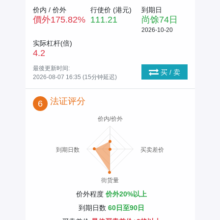
价内 / 价外
行使价 (
港元
)
到期日
價外
175.82
%
111.21
尚馀
74
日
2026-10-20
实际杠杆(倍)
4.2
最後更新时间:
买 / 卖
2026-08-07 16:35 (15分钟延迟)
法证评分
6
价内/价外
到期日数
买卖差价
街货量
价外程度
价外20%以上
到期日数
60日至90日