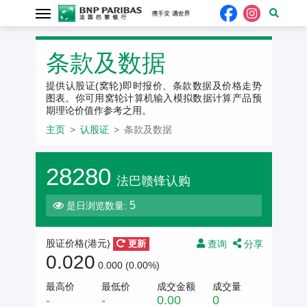
条款及数据
提供认股证(窝轮)即时报价、条款数据及价格走势
图表。你可用窝轮计算机输入模拟数据计算产品预
期理论价值作参考之用。
主页
认股证
条款及数据
28280
法巴赣锋认购
5
是日浏览数量:
查询
分享
股证价格(
港元
)
更新
0.020
0.000 (0.00%)
最高价
最低价
成交金额
成交量
-
-
0.00
0