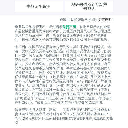
剩馀价值及到期结算
牛熊证街货图
价查询
资讯由 财经智珠网 提供 [
免责声明
]
重要法律及规管资料 - 请先阅读
免责声明
。香港网页所述的金融
产品仅以香港居民为目标对象。其他国家的居民或不能使用这些
网站的产品及服务。进一步资料请参阅有关个别服务的销售限
制。报价或资料的传送可能因为资料提供者或网上交通而延误。
本资料由法国巴黎银行香港分行刊发，其并不构成任何建议、邀
请、要约或游说买卖结构性产品。结构性产品并无抵押品，如发
行人或担保人无力偿债或违约，投资者可能无法收回部份或全部
应收款项。结构性产品价格可急升或急跌，投资者或会蒙受全盘
损失。投资者购买时，所依赖的是发行人及担保人的信誉。有关
资产过往表现并不反映将来表现。牛熊证备有强制赎回机制而可
能被提早终止，届时 R类牛熊证之剩余价值可能为零。投资者应
仔细查阅基本上市文件（包括基本上市文件增编）及补充上市文
件内有关结构性产品之相关风险及详情，自行评估风险，并谘询
专业意见。法国巴黎证券（亚洲）有限公司为结构性产品之流通
量提供者，亦可能是其唯一巿场参与者。法国巴黎证券（亚洲）
有限公司、法国巴黎银行香港分行及其联属公司均不对结构性产
品: (i) 能否于预定上市日上市; 及(ii)其上市后之流通量，作出任何
声明或保证。*请参阅上市文件内有关恒生指数的免责声明。
法国巴黎银行认股证（窝轮）、牛熊证及界内证产品的投资者有
责任确保他们遵守香港特别行政区相关法律及法规以及第13959
号行政命令(经修订)以及任何随后的官方指南的相关法规及官方指
引。