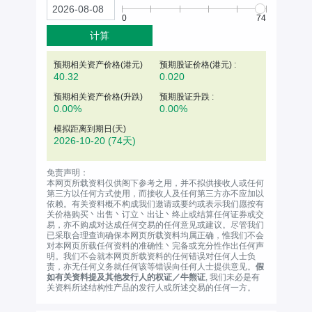
0
74
计算
预期相关资产价格(
港元
)
预期股证价格(港元) :
40.32
0.020
预期相关资产价格(升跌)
预期股证升跌 :
0.00%
0.00%
模拟距离到期日(天)
2026-10-20
(74天)
免责声明：
本网页所载资料仅供阁下参考之用，并不拟供接收人或任何
第三方以任何方式使用，而接收人及任何第三方亦不应加以
依赖。有关资料概不构成我们邀请或要约或表示我们愿按有
关价格购买丶出售丶订立丶出让丶终止或结算任何证券或交
易，亦不购成对达成任何交易的任何意见或建议。尽管我们
已采取合理查询确保本网页所载资料均属正确，惟我们不会
对本网页所载任何资料的准确性丶完备或充分性作出任何声
明。我们不会就本网页所载资料的任何错误对任何人士负
责，亦无任何义务就任何该等错误向任何人士提供意见。
假
如有关资料提及其他发行人的权证／牛熊证
, 我们未必是有
关资料所述结构性产品的发行人或所述交易的任何一方。