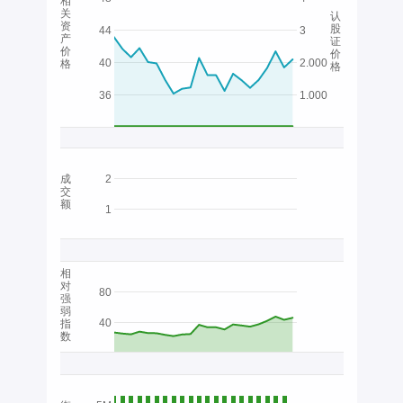
相
关
认
资
股
44
3
产
证
价
价
40
2.000
格
格
36
1.000
成
2
交
额
1
相
对
80
强
弱
40
指
数