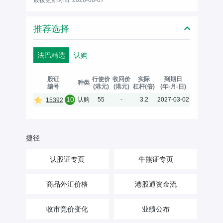
推荐选择
法巴精选
认购
股证
行使价
收回价
实际
到期日
种类
编号
(港元)
(港元)
杠杆(倍)
(年-月-日)
10
认购
55
-
3.2
2027-03-02
15392
捷径
认股证专页
牛熊证专页
商品外汇价格
港股通资金流
收市竞价变化
业绩公布