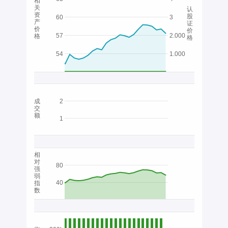
相
关
认
资
股
60
3
产
证
价
价
57
2.000
格
格
54
1.000
成
2
交
额
1
相
对
80
强
弱
40
指
数