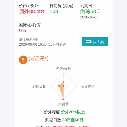
价内 / 价外
行使价 (
港元
)
到期日
價外
88.48
%
108
尚馀
60
日
2026-10-05
实际杠杆(倍)
9.5
最後更新时间:
买 / 卖
2026-08-06 16:35 (15分钟延迟)
法证评分
5
价内/价外
到期日数
买卖差价
街货量
价外程度
价外20%以上
到期日数
30日至60日