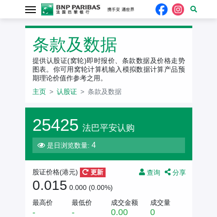
条款及数据
提供认股证(窝轮)即时报价、条款数据及价格走势
图表。你可用窝轮计算机输入模拟数据计算产品预
期理论价值作参考之用。
主页
认股证
条款及数据
25425
法巴平安认购
4
是日浏览数量:
查询
分享
股证价格(
港元
)
更新
0.015
0.000 (0.00%)
最高价
最低价
成交金额
成交量
-
-
0.00
0