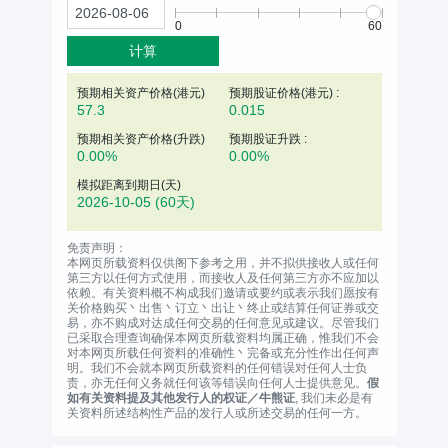
0
60
计算
预期相关资产价格(
港元
)
预期股证价格(港元) :
57.3
0.015
预期相关资产价格(升跌)
预期股证升跌 :
0.00%
0.00%
模拟距离到期日(天)
2026-10-05
(60天)
免责声明：
本网页所载资料仅供阁下参考之用，并不拟供接收人或任何
第三方以任何方式使用，而接收人及任何第三方亦不应加以
依赖。有关资料概不构成我们邀请或要约或表示我们愿按有
关价格购买丶出售丶订立丶出让丶终止或结算任何证券或交
易，亦不购成对达成任何交易的任何意见或建议。尽管我们
已采取合理查询确保本网页所载资料均属正确，惟我们不会
对本网页所载任何资料的准确性丶完备或充分性作出任何声
明。我们不会就本网页所载资料的任何错误对任何人士负
责，亦无任何义务就任何该等错误向任何人士提供意见。
假
如有关资料提及其他发行人的权证／牛熊证
, 我们未必是有
关资料所述结构性产品的发行人或所述交易的任何一方。