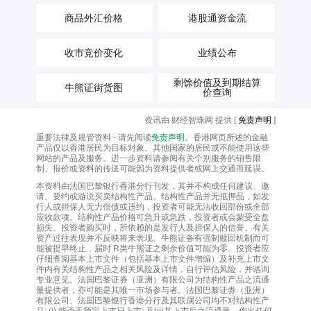
商品外汇价格
港股通资金流
收市竞价变化
业绩公布
剩馀价值及到期结算
牛熊证街货图
价查询
资讯由 财经智珠网 提供 [
免责声明
]
重要法律及规管资料 - 请先阅读
免责声明
。香港网页所述的金融
产品仅以香港居民为目标对象。其他国家的居民或不能使用这些
网站的产品及服务。进一步资料请参阅有关个别服务的销售限
制。报价或资料的传送可能因为资料提供者或网上交通而延误。
本资料由法国巴黎银行香港分行刊发，其并不构成任何建议、邀
请、要约或游说买卖结构性产品。结构性产品并无抵押品，如发
行人或担保人无力偿债或违约，投资者可能无法收回部份或全部
应收款项。结构性产品价格可急升或急跌，投资者或会蒙受全盘
损失。投资者购买时，所依赖的是发行人及担保人的信誉。有关
资产过往表现并不反映将来表现。牛熊证备有强制赎回机制而可
能被提早终止，届时 R类牛熊证之剩余价值可能为零。投资者应
仔细查阅基本上市文件（包括基本上市文件增编）及补充上市文
件内有关结构性产品之相关风险及详情，自行评估风险，并谘询
专业意见。法国巴黎证券（亚洲）有限公司为结构性产品之流通
量提供者，亦可能是其唯一巿场参与者。法国巴黎证券（亚洲）
有限公司、法国巴黎银行香港分行及其联属公司均不对结构性产
品: (i) 能否于预定上市日上市; 及(ii)其上市后之流通量，作出任何