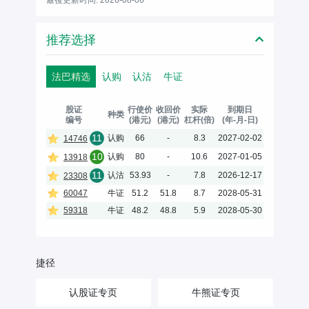
推荐选择
法巴精选
认购
认沽
牛证
股证
行使价
收回价
实际
到期日
种类
编号
(港元)
(港元)
杠杆(倍)
(年-月-日)
11
认购
66
-
8.3
2027-02-02
14746
10
认购
80
-
10.6
2027-01-05
13918
11
认沽
53.93
-
7.8
2026-12-17
23308
60047
牛证
51.2
51.8
8.7
2028-05-31
59318
牛证
48.2
48.8
5.9
2028-05-30
捷径
认股证专页
牛熊证专页