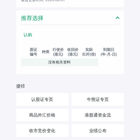
推荐选择
认购
股证
行使价
收回价
实际
到期日
种类
编号
(港元)
(港元)
杠杆(倍)
(年-月-日)
没有相关资料
捷径
认股证专页
牛熊证专页
商品外汇价格
港股通资金流
收市竞价变化
业绩公布