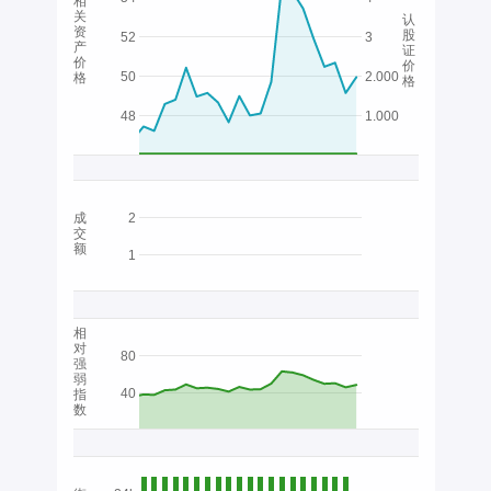
相
关
认
资
股
52
3
产
证
价
价
50
2.000
格
格
48
1.000
成
2
交
额
1
相
对
80
强
弱
40
指
数