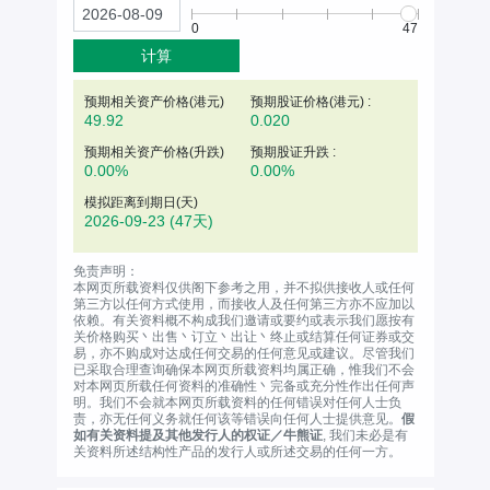
0
47
计算
预期相关资产价格(
港元
)
预期股证价格(港元) :
49.92
0.020
预期相关资产价格(升跌)
预期股证升跌 :
0.00%
0.00%
模拟距离到期日(天)
2026-09-23
(47天)
免责声明：
本网页所载资料仅供阁下参考之用，并不拟供接收人或任何
第三方以任何方式使用，而接收人及任何第三方亦不应加以
依赖。有关资料概不构成我们邀请或要约或表示我们愿按有
关价格购买丶出售丶订立丶出让丶终止或结算任何证券或交
易，亦不购成对达成任何交易的任何意见或建议。尽管我们
已采取合理查询确保本网页所载资料均属正确，惟我们不会
对本网页所载任何资料的准确性丶完备或充分性作出任何声
明。我们不会就本网页所载资料的任何错误对任何人士负
责，亦无任何义务就任何该等错误向任何人士提供意见。
假
如有关资料提及其他发行人的权证／牛熊证
, 我们未必是有
关资料所述结构性产品的发行人或所述交易的任何一方。