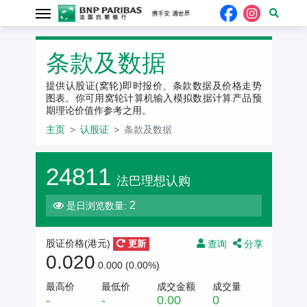
条款及数据
提供认股证(窝轮)即时报价、条款数据及价格走势
图表。你可用窝轮计算机输入模拟数据计算产品预
期理论价值作参考之用。
主页
认股证
条款及数据
24811
法巴理想认购
2
是日浏览数量:
查询
分享
股证价格(
港元
)
更新
0.020
0.000 (0.00%)
最高价
最低价
成交金额
成交量
-
-
0.00
0