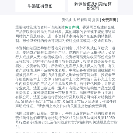
剩馀价值及到期结算
牛熊证街货图
价查询
资讯由 财经智珠网 提供 [
免责声明
]
重要法律及规管资料 - 请先阅读
免责声明
。香港网页所述的金融
产品仅以香港居民为目标对象。其他国家的居民或不能使用这些
网站的产品及服务。进一步资料请参阅有关个别服务的销售限
制。报价或资料的传送可能因为资料提供者或网上交通而延误。
本资料由法国巴黎银行香港分行刊发，其并不构成任何建议、邀
请、要约或游说买卖结构性产品。结构性产品并无抵押品，如发
行人或担保人无力偿债或违约，投资者可能无法收回部份或全部
应收款项。结构性产品价格可急升或急跌，投资者或会蒙受全盘
损失。投资者购买时，所依赖的是发行人及担保人的信誉。有关
资产过往表现并不反映将来表现。牛熊证备有强制赎回机制而可
能被提早终止，届时 R类牛熊证之剩余价值可能为零。投资者应
仔细查阅基本上市文件（包括基本上市文件增编）及补充上市文
件内有关结构性产品之相关风险及详情，自行评估风险，并谘询
专业意见。法国巴黎证券（亚洲）有限公司为结构性产品之流通
量提供者，亦可能是其唯一巿场参与者。法国巴黎证券（亚洲）
有限公司、法国巴黎银行香港分行及其联属公司均不对结构性产
品: (i) 能否于预定上市日上市; 及(ii)其上市后之流通量，作出任何
声明或保证。*请参阅上市文件内有关恒生指数的免责声明。
法国巴黎银行认股证（窝轮）、牛熊证及界内证产品的投资者有
责任确保他们遵守香港特别行政区相关法律及法规以及第13959
号行政命令(经修订)以及任何随后的官方指南的相关法规及官方指
引。