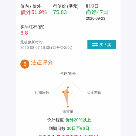
价内 / 价外
行使价 (
港元
)
到期日
價外
51.9
%
75.83
尚馀
47
日
2026-09-23
实际杠杆(倍)
6.8
最後更新时间:
买 / 卖
2026-08-07 16:35 (15分钟延迟)
法证评分
5
价内/价外
到期日数
买卖差价
街货量
价外程度
价外20%以上
到期日数
30日至60日