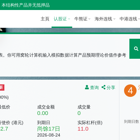
本结构性产品并无抵押品
主頁
认股证
牛熊证
海外连线
中港连线
图表。你可用窝轮计算机输入模拟数据计算产品预期理论价值作参考
查询
分享
新
4
.00%)
最低价
成交金额
成交量
0.00
0
到期日数
行使价 (
港元
)
到期日
实际杠杆(倍)
2.7
尚馀
17
日
11.0
2026-08-24