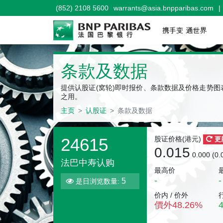
(852) 2108 5600
warrants@asia.bnpparibas.com
|
条款及数据
提供认股证(窝轮)即时报价、条款数据及价格走势
之用。
主页
认股证
条款及数据
24615
股证价格(
港元
)
更
0.015
0.000 (0
法巴中寿认购
最高价
-
-
5
是日浏览数量:
价内 / 价外
價外
48.26
%
4