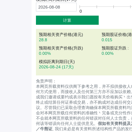
0
计算
预期相关资产价格(
港元
)
预期股证价格(港元
28.8
0.015
预期相关资产价格(升跌)
预期股证升跌 :
0.00%
0.00%
模拟距离到期日(天)
2026-08-24
(17天)
免责声明：
本网页所载资料仅供阁下参考之用，并不拟供接收人
何方式使用，而接收人及任何第三方亦不应加以依赖
成我们邀请或要约或表示我们愿按有关价格购买丶出
终止或结算任何证券或交易，亦不购成对达成任何交
议。尽管我们已采取合理查询确保本网页所载资料均
会对本网页所载任何资料的准确性丶完备或充分性作
不会就本网页所载资料的任何错误对任何人士负责，
何该等错误向任何人士提供意见。
假如有关资料提及
／牛熊证
, 我们未必是有关资料所述结构性产品的发