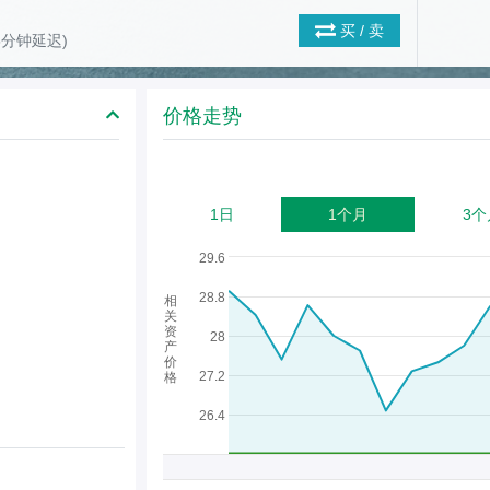
买 / 卖
(15分钟延迟)
价格走势
1日
1个月
3个
29.6
28.8
相
关
资
28
产
价
27.2
格
26.4