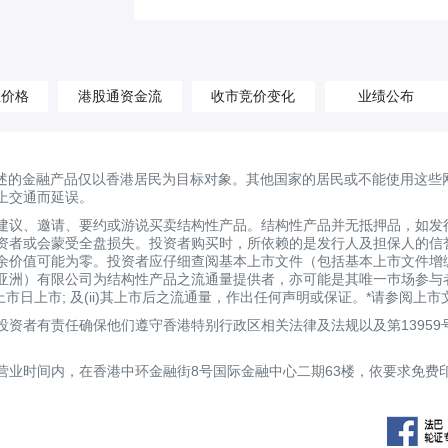
汇价格
港股通资金流
收市竞价变化
业绩公布
述的金融产品仅以香港居民为目标对象。其他国家的居民或不能使用这些
上交通而延误。
建议、邀请、要约或游说买卖结构性产品。结构性产品并无抵押品，如发
资者或会蒙受全盘损失。投资者购买时，所依赖的是发行人及担保人的信
剩余价值可能为零。投资者应仔细查阅基本上市文件（包括基本上市文件增
亚洲）有限公司为结构性产品之流通量提供者，亦可能是其唯一巿场参与
定上市日上市; 及(ii)其上市后之流通量，作出任何声明或保证。*请参阅
资者有责任确保他们遵守香港特别行政区相关法律及法规以及第13959
营业时间内，在香港中环金融街8号国际金融中心二期63楼，依要求免费