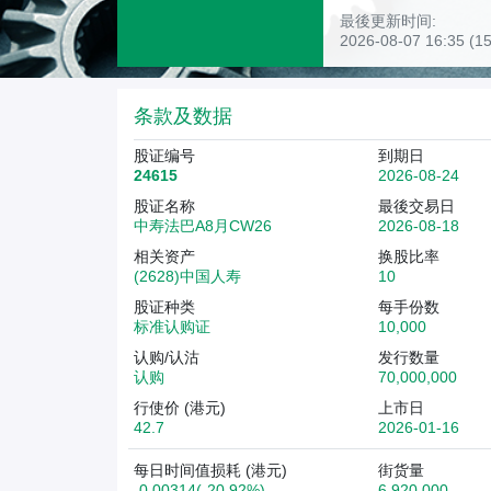
最後更新时间:
2026-08-07 16:35 
条款及数据
股证编号
到期日
24615
2026-08-24
股证名称
最後交易日
中寿法巴A8月CW26
2026-08-18
相关资产
换股比率
(2628)中国人寿
10
股证种类
每手份数
标准认购证
10,000
认购/认沽
发行数量
认购
70,000,000
行使价 (港元)
上市日
42.7
2026-01-16
每日时间值损耗 (港元)
街货量
-0.00314(-20.92%)
6,920,000