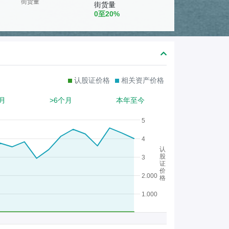
熊
街货量
街货量
0至20%
证
/
股
证
认股证价格
相关资产价格
月
>6个月
本年至今
5
4
认
股
3
证
价
2.000
格
1.000