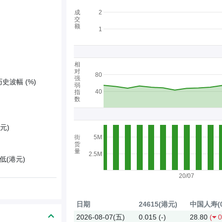
成
2
交
额
1
相
对
80
强
历史波幅 (%)
弱
40
指
数
元)
街
5M
货
量
2.5M
低(港元)
20/07
日期
24615(港元)
中国人寿(0
2026-08-07(五)
0.015
(-)
28.80
(
0