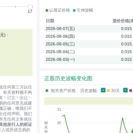
认股证价格
引伸波幅
17
日期
股价
价格(
2026-08-07(五)
0.015
) :
2026-08-06(四)
0.015
2026-08-05(三)
0.015
2026-08-04(二)
0.015
2026-08-03(一)
0.015
正股历史波幅变化图
或任何第三方以任
相关资产价格
历史波幅:
30天
。有关资料概不构
售丶订立丶出让丶
易的任何意见或建
属正确，惟我们不
31
出任何声明。我们
亦无任何义务就任
相
30
其他发行人的权证
关
行人或所述交易的
资