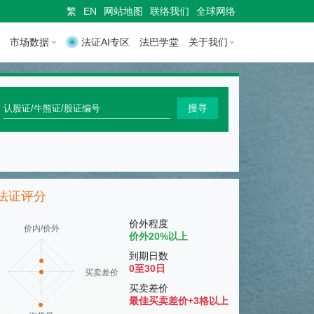
繁
EN
网站地图
联络我们
全球网络
市场数据
法证AI专区
法巴学堂
关于我们
快
搜寻
速
搜
寻
法证评分
认
股
价外程度
价内/价外
价外20%以上
证
到期日数
/
0至30日
买卖差价
牛
买卖差价
最佳买卖差价+3格以上