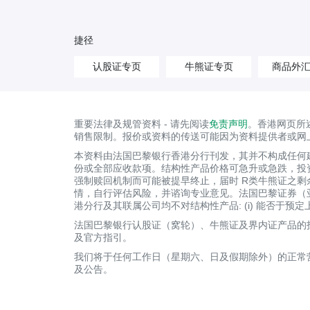
捷径
认股证专页
牛熊证专页
商品外
重要法律及规管资料 - 请先阅读
免责声明
。香港网页所
销售限制。报价或资料的传送可能因为资料提供者或网
本资料由法国巴黎银行香港分行刊发，其并不构成任何
份或全部应收款项。结构性产品价格可急升或急跌，投
强制赎回机制而可能被提早终止，届时 R类牛熊证之
情，自行评估风险，并谘询专业意见。法国巴黎证券（
港分行及其联属公司均不对结构性产品: (i) 能否于预
法国巴黎银行认股证（窝轮）、牛熊证及界内证产品的投
及官方指引。
我们将于任何工作日（星期六、日及假期除外）的正常
及公告。