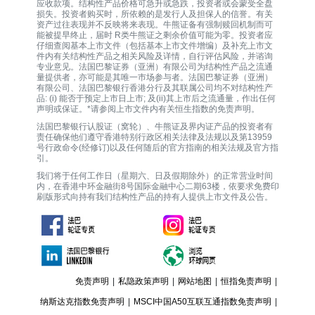
应收款项。结构性产品价格可急升或急跌，投资者或会蒙受全盘
损失。投资者购买时，所依赖的是发行人及担保人的信誉。有关
资产过往表现并不反映将来表现。牛熊证备有强制赎回机制而可
能被提早终止，届时 R类牛熊证之剩余价值可能为零。投资者应
仔细查阅基本上市文件（包括基本上市文件增编）及补充上市文
件内有关结构性产品之相关风险及详情，自行评估风险，并谘询
专业意见。法国巴黎证券（亚洲）有限公司为结构性产品之流通
量提供者，亦可能是其唯一巿场参与者。法国巴黎证券（亚洲）
有限公司、法国巴黎银行香港分行及其联属公司均不对结构性产
品: (i) 能否于预定上市日上市; 及(ii)其上市后之流通量，作出任何
声明或保证。*请参阅上市文件内有关恒生指数的免责声明。
法国巴黎银行认股证（窝轮）、牛熊证及界内证产品的投资者有
责任确保他们遵守香港特别行政区相关法律及法规以及第13959
号行政命令(经修订)以及任何随后的官方指南的相关法规及官方指
引。
我们将于任何工作日（星期六、日及假期除外）的正常营业时间
内，在香港中环金融街8号国际金融中心二期63楼，依要求免费印
刷版形式向持有我们结构性产品的持有人提供上市文件及公告。
免责声明
|
私隐政策声明
|
网站地图
|
恒指免责声明
|
纳斯达克指数免责声明
|
MSCI中国A50互联互通指数免责声明
|