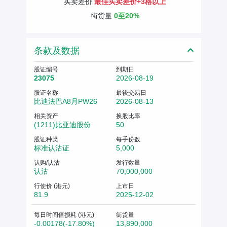
买卖差价
最佳买卖差价+3格以上
街货量
0至20%
条款及数据
股证编号
到期日
23075
2026-08-19
股证名称
最後交易日
比迪法巴A8月PW26
2026-08-13
相关资产
换股比率
(1211)比亚迪股份
50
股证种类
每手份数
标准认沽证
5,000
认购/认沽
发行数量
认沽
70,000,000
行使价 (港元)
上市日
81.9
2025-12-02
每日时间值损耗 (港元)
街货量
-0.00178(-17.80%)
13,890,000