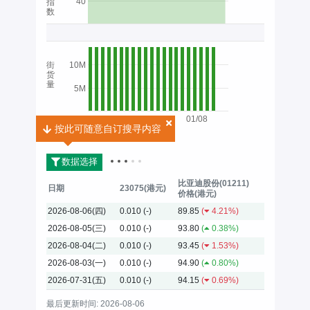
40
指
数
街
10M
货
量
5M
01/08
按此可随意自订搜寻内容
按此可随意自订搜寻内容
2026
数据选择
比亚迪股份(01211)
日期
23075(港元)
价格(港元)
2026-08-06(四)
0.010
(-)
89.85
(
4.21%)
2026-08-05(三)
0.010
(-)
93.80
(
0.38%)
2026-08-04(二)
0.010
(-)
93.45
(
1.53%)
2026-08-03(一)
0.010
(-)
94.90
(
0.80%)
2026-07-31(五)
0.010
(-)
94.15
(
0.69%)
最后更新时间: 2026-08-06