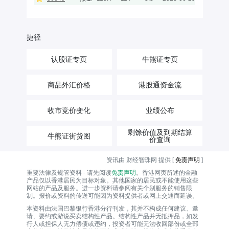
捷径
认股证专页
牛熊证专页
商品外汇价格
港股通资金流
收市竞价变化
业绩公布
剩馀价值及到期结算
牛熊证街货图
价查询
资讯由 财经智珠网 提供 [
免责声明
]
重要法律及规管资料 - 请先阅读
免责声明
。香港网页所述的金融
产品仅以香港居民为目标对象。其他国家的居民或不能使用这些
网站的产品及服务。进一步资料请参阅有关个别服务的销售限
制。报价或资料的传送可能因为资料提供者或网上交通而延误。
本资料由法国巴黎银行香港分行刊发，其并不构成任何建议、邀
请、要约或游说买卖结构性产品。结构性产品并无抵押品，如发
行人或担保人无力偿债或违约，投资者可能无法收回部份或全部