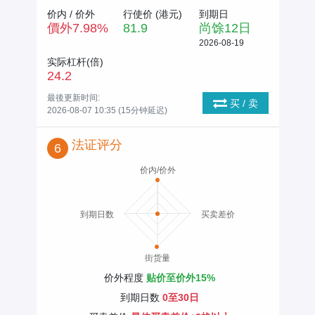
价内 / 价外
行使价 (
港元
)
到期日
價外
7.98
%
81.9
尚馀
12
日
2026-08-19
实际杠杆(倍)
24.2
最後更新时间:
买 / 卖
2026-08-07 10:35 (15分钟延迟)
法证评分
6
价内/价外
到期日数
买卖差价
街货量
价外程度
贴价至价外15%
到期日数
0至30日