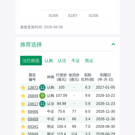
01/06
01/07
01/08
最後更新时间: 2026-08-06
推荐选择
法巴精选
认购
认沽
牛证
熊证
股证
行使价
收回价
实际
到期日
种类
编号
(港元)
(港元)
杠杆(倍)
(年-月-日)
11
认购
105
-
6.3
2027-01-05
13872
9
认购
107.09
-
9.6
2026-10-22
26849
11
认沽
84.98
-
5.9
2026-11-23
24617
69466
牛证
75.6
77
6.0
2026-11-30
69468
牛证
64.6
66
3.4
2026-11-30
64341
熊证
100.4
99
7.0
2028-06-30
56849
熊证
115.4
114
3.3
2028-06-29