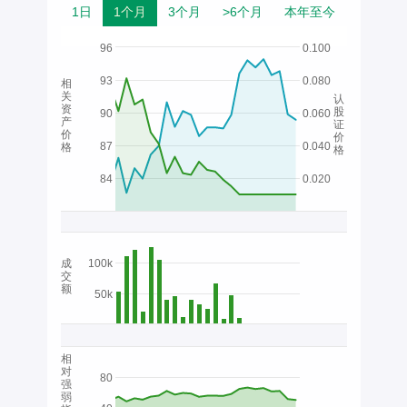
1日
1个月
3个月
>6个月
本年至今
96
0.100
93
0.080
相
关
认
资
股
90
0.060
产
证
价
价
87
0.040
格
格
84
0.020
成
100k
交
额
50k
相
对
80
强
弱