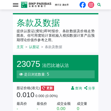
条款及数据
提供认股证(窝轮)即时报价、条款数据及价格走势
图表。你可用窝轮计算机输入模拟数据计算产品预
期理论价值作参考之用。
主页
认股证
条款及数据
23075
法巴比迪认沽
5
是日浏览数量:
查询
分享
股证价格(
港元
)
更新
0.010
0.000 (0.00%)
最高价
最低价
成交金额
成交量
-
-
0.00
0