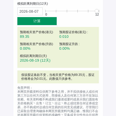
模拟距离到期日(
12
天)
0
12
计算
预期相关资产价格(
港元
)
预期股证价格(港元) :
89.35
0.010
预期相关资产价格(升跌)
预期股证升跌 :
0.00%
0.00%
模拟距离到期日(天)
2026-08-19
(12天)
假设股证条款不变，当相关资产价格为
89.35
元
，股证
价格将会为0.01元。此数值只供参考。
免责声明：
本网页所载资料仅供阁下参考之用，并不拟供接收人或任何
第三方以任何方式使用，而接收人及任何第三方亦不应加以
依赖。有关资料概不构成我们邀请或要约或表示我们愿按有
关价格购买丶出售丶订立丶出让丶终止或结算任何证券或交
易，亦不购成对达成任何交易的任何意见或建议。尽管我们
已采取合理查询确保本网页所载资料均属正确，惟我们不会
对本网页所载任何资料的准确性丶完备或充分性作出任何声