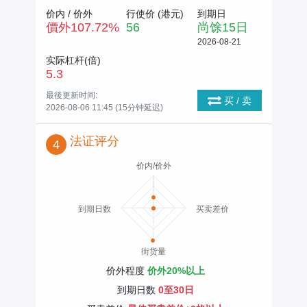
价内 / 价外
行使价 (
港元
)
到期日
價外
107.72
%
56
尚馀
15
日
2026-08-21
实际杠杆(倍)
5.3
最後更新时间:
买 / 卖
2026-08-06 11:45 (15分钟延迟)
法证评分
4
价内/价外
到期日数
买卖差价
街货量
价外程度
价外20%以上
到期日数
0至30日