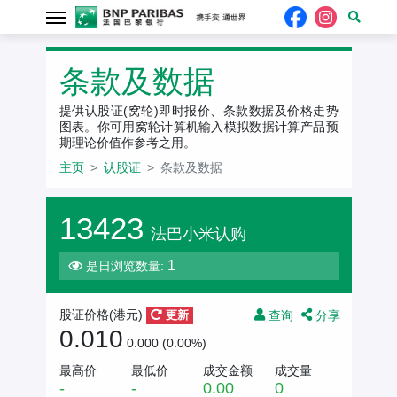
条款及数据
提供认股证(窝轮)即时报价、条款数据及价格走势
图表。你可用窝轮计算机输入模拟数据计算产品预
期理论价值作参考之用。
主页
认股证
条款及数据
13423
法巴小米认购
1
是日浏览数量:
查询
分享
股证价格(
港元
)
更新
0.010
0.000 (0.00%)
最高价
最低价
成交金额
成交量
-
-
0.00
0