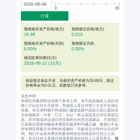
0
15
计算
预期相关资产价格(
港元
)
预期股证价格(港元) :
26.88
0.010
预期相关资产价格(升跌)
预期股证升跌 :
0.00%
0.00%
模拟距离到期日(天)
2026-08-21
(15天)
假设股证条款不变，当相关资产价格为
26.88
元
，股证
价格将会为0.01元。此数值只供参考。
免责声明：
本网页所载资料仅供阁下参考之用，并不拟供接收人或任何
第三方以任何方式使用，而接收人及任何第三方亦不应加以
依赖。有关资料概不构成我们邀请或要约或表示我们愿按有
关价格购买丶出售丶订立丶出让丶终止或结算任何证券或交
易，亦不购成对达成任何交易的任何意见或建议。尽管我们
已采取合理查询确保本网页所载资料均属正确，惟我们不会
对本网页所载任何资料的准确性丶完备或充分性作出任何声
明。我们不会就本网页所载资料的任何错误对任何人士负
责，亦无任何义务就任何该等错误向任何人士提供意见。
假