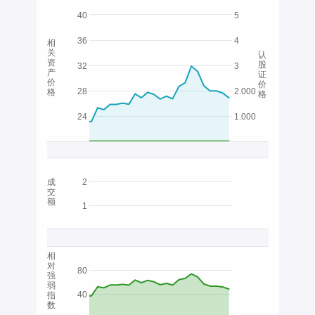
40
5
36
4
相
关
认
资
股
32
3
产
证
价
价
28
2.000
格
格
24
1.000
成
2
交
额
1
相
对
80
强
弱
40
指
数