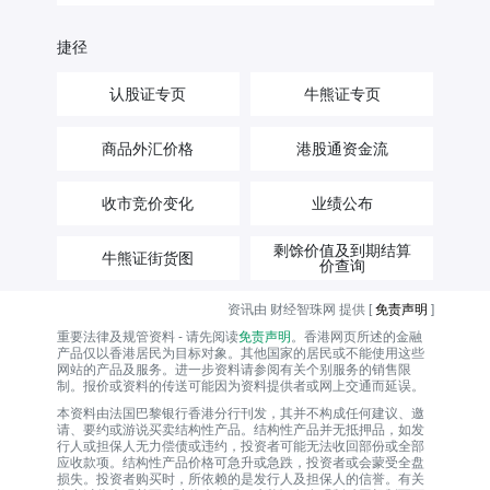
捷径
认股证专页
牛熊证专页
商品外汇价格
港股通资金流
收市竞价变化
业绩公布
剩馀价值及到期结算
牛熊证街货图
价查询
资讯由 财经智珠网 提供 [
免责声明
]
重要法律及规管资料 - 请先阅读
免责声明
。香港网页所述的金融
产品仅以香港居民为目标对象。其他国家的居民或不能使用这些
网站的产品及服务。进一步资料请参阅有关个别服务的销售限
制。报价或资料的传送可能因为资料提供者或网上交通而延误。
本资料由法国巴黎银行香港分行刊发，其并不构成任何建议、邀
请、要约或游说买卖结构性产品。结构性产品并无抵押品，如发
行人或担保人无力偿债或违约，投资者可能无法收回部份或全部
应收款项。结构性产品价格可急升或急跌，投资者或会蒙受全盘
损失。投资者购买时，所依赖的是发行人及担保人的信誉。有关