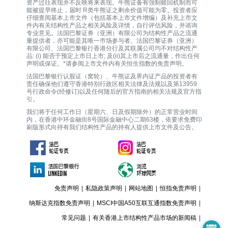
资产过往表现并不反映将来表现。牛熊证备有强制赎回机制而可
能被提早终止，届时 R类牛熊证之剩余价值可能为零。投资者应
仔细查阅基本上市文件（包括基本上市文件增编）及补充上市文
件内有关结构性产品之相关风险及详情，自行评估风险，并谘询
专业意见。法国巴黎证券（亚洲）有限公司为结构性产品之流通
量提供者，亦可能是其唯一巿场参与者。法国巴黎证券（亚洲）
有限公司、法国巴黎银行香港分行及其联属公司均不对结构性产
品: (i) 能否于预定上市日上市; 及(ii)其上市后之流通量，作出任何
声明或保证。*请参阅上市文件内有关恒生指数的免责声明。
法国巴黎银行认股证（窝轮）、牛熊证及界内证产品的投资者有
责任确保他们遵守香港特别行政区相关法律及法规以及第13959
号行政命令(经修订)以及任何随后的官方指南的相关法规及官方指
引。
我们将于任何工作日（星期六、日及假期除外）的正常营业时间
内，在香港中环金融街8号国际金融中心二期63楼，依要求免费印
刷版形式向持有我们结构性产品的持有人提供上市文件及公告。
免责声明
|
私隐政策声明
|
网站地图
|
恒指免责声明
|
纳斯达克指数免责声明
|
MSCI中国A50互联互通指数免责声明
|
常见问题
|
有关香港上市结构性产品市场的新闻稿
|