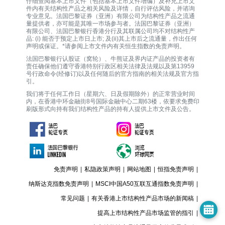
仔细查阅基本上市文件（包括基本上市文件增编）及补充上市文
件内有关结构性产品之相关风险及详情，自行评估风险，并谘询
专业意见。法国巴黎证券（亚洲）有限公司为结构性产品之流通
量提供者，亦可能是其唯一巿场参与者。法国巴黎证券（亚洲）
有限公司、法国巴黎银行香港分行及其联属公司均不对结构性产
品: (i) 能否于预定上市日上市; 及(ii)其上市后之流通量，作出任何
声明或保证。*请参阅上市文件内有关恒生指数的免责声明。
法国巴黎银行认股证（窝轮）、牛熊证及界内证产品的投资者有
责任确保他们遵守香港特别行政区相关法律及法规以及第13959
号行政命令(经修订)以及任何随后的官方指南的相关法规及官方指
引。
我们将于任何工作日（星期六、日及假期除外）的正常营业时间
内，在香港中环金融街8号国际金融中心二期63楼，依要求免费印
刷版形式向持有我们结构性产品的持有人提供上市文件及公告。
免责声明
|
私隐政策声明
|
网站地图
|
恒指免责声明
|
纳斯达克指数免责声明
|
MSCI中国A50互联互通指数免责声明
|
常见问题
|
有关香港上市结构性产品市场的新闻稿
|
提高上市结构性产品市场监管的指引
|