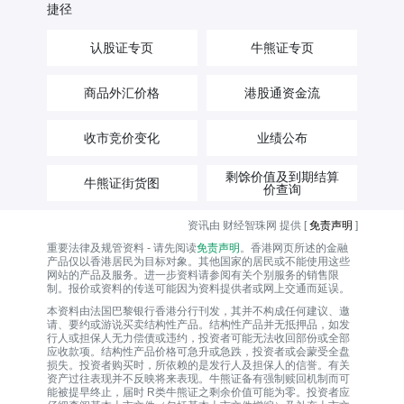
捷径
认股证专页
牛熊证专页
商品外汇价格
港股通资金流
收市竞价变化
业绩公布
剩馀价值及到期结算
牛熊证街货图
价查询
资讯由 财经智珠网 提供 [
免责声明
]
重要法律及规管资料 - 请先阅读
免责声明
。香港网页所述的金融
产品仅以香港居民为目标对象。其他国家的居民或不能使用这些
网站的产品及服务。进一步资料请参阅有关个别服务的销售限
制。报价或资料的传送可能因为资料提供者或网上交通而延误。
本资料由法国巴黎银行香港分行刊发，其并不构成任何建议、邀
请、要约或游说买卖结构性产品。结构性产品并无抵押品，如发
行人或担保人无力偿债或违约，投资者可能无法收回部份或全部
应收款项。结构性产品价格可急升或急跌，投资者或会蒙受全盘
损失。投资者购买时，所依赖的是发行人及担保人的信誉。有关
资产过往表现并不反映将来表现。牛熊证备有强制赎回机制而可
能被提早终止，届时 R类牛熊证之剩余价值可能为零。投资者应