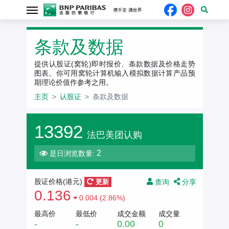
条款及数据
提供认股证(窝轮)即时报价、条款数据及价格走势
图表。你可用窝轮计算机输入模拟数据计算产品预
期理论价值作参考之用。
主页
认股证
条款及数据
13392
法巴美团认购
2
是日浏览数量:
查询
分享
股证价格(
港元
)
更新
0.136
0.004 (2.86%)
最高价
最低价
成交金额
成交量
-
-
0.00
0