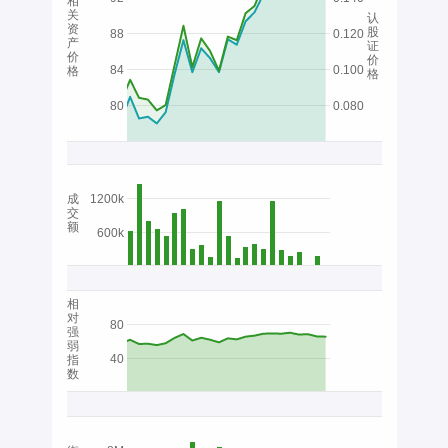
相
关
认
资
股
88
0.120
产
证
价
价
84
0.100
格
格
80
0.080
成
1200k
交
额
600k
相
对
80
强
弱
40
指
数