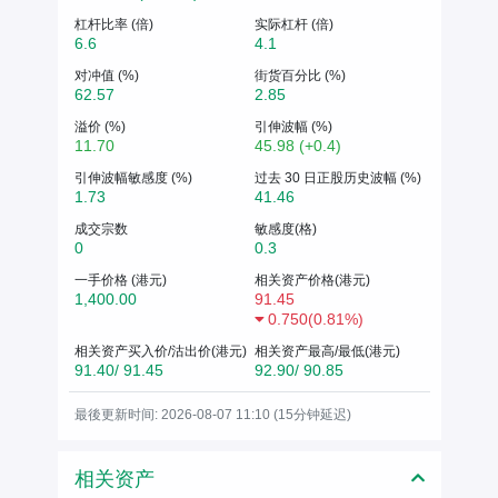
杠杆比率 (倍)
实际杠杆 (倍)
6.6
4.1
对冲值 (%)
街货百分比 (%)
62.57
2.85
溢价 (%)
引伸波幅 (%)
11.70
45.98 (+0.4)
引伸波幅敏感度 (%)
过去 30 日正股历史波幅 (%)
1.73
41.46
成交宗数
敏感度(格)
0
0.3
一手价格 (港元)
相关资产价格(港元)
1,400.00
91.45
0.750
(
0.81%
)
相关资产买入价/沽出价(港元)
相关资产最高/最低(港元)
91.40/ 91.45
92.90/ 90.85
最後更新时间: 2026-08-07 11:10 (15分钟延迟)
相关资产