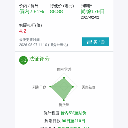
价内 / 价外
行使价 (
港元
)
到期日
價內
2.81
%
88.88
尚馀
179
日
2027-02-02
实际杠杆(倍)
4.2
最後更新时间:
买 / 卖
2026-08-07 11:10 (15分钟延迟)
法证评分
10
价内/价外
到期日数
买卖差价
街货量
价外程度
价内5%至贴价
到期日数
90日至210日