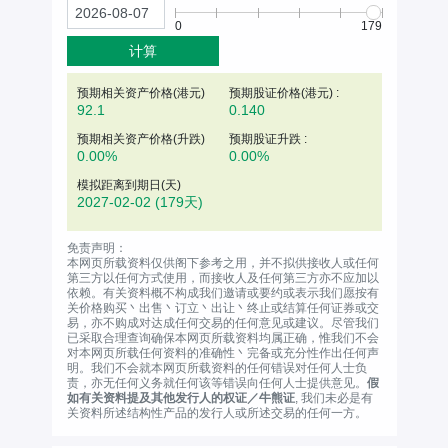
0
179
计算
预期相关资产价格(
港元
)
预期股证价格(港元) :
92.1
0.140
预期相关资产价格(升跌)
预期股证升跌 :
0.00%
0.00%
模拟距离到期日(天)
2027-02-02
(179天)
免责声明：
本网页所载资料仅供阁下参考之用，并不拟供接收人或任何
第三方以任何方式使用，而接收人及任何第三方亦不应加以
依赖。有关资料概不构成我们邀请或要约或表示我们愿按有
关价格购买丶出售丶订立丶出让丶终止或结算任何证券或交
易，亦不购成对达成任何交易的任何意见或建议。尽管我们
已采取合理查询确保本网页所载资料均属正确，惟我们不会
对本网页所载任何资料的准确性丶完备或充分性作出任何声
明。我们不会就本网页所载资料的任何错误对任何人士负
责，亦无任何义务就任何该等错误向任何人士提供意见。
假
如有关资料提及其他发行人的权证／牛熊证
, 我们未必是有
关资料所述结构性产品的发行人或所述交易的任何一方。