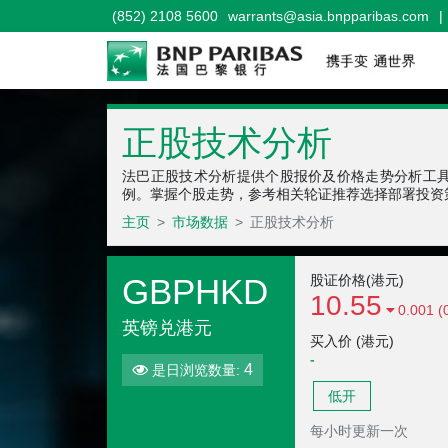
(852) 2108 5600
warrants@asia.bnpparibas.com
|
正股技术分析
法巴正股技术分析提供个股报价及价格走势分析工
例。掌握个股走势，参考相关轮证推荐选择部署投资
主页
市场数据
正股技术分析
GBPHKD
股证价格(港元)
10.55
0.001 (
英镑兑港元
买入价 (港元)
-
4
是日浏览数量:
低开
每小时更新一次