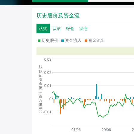
历史股价及资金流
认购
认沽
好仓
淡仓
历史股价
资金流入
资金流出
0.03
认
购
0.02
证
资
金
0.01
流
︵
百
0
万
港
元
-0.01
︶
01/06
29/06
2