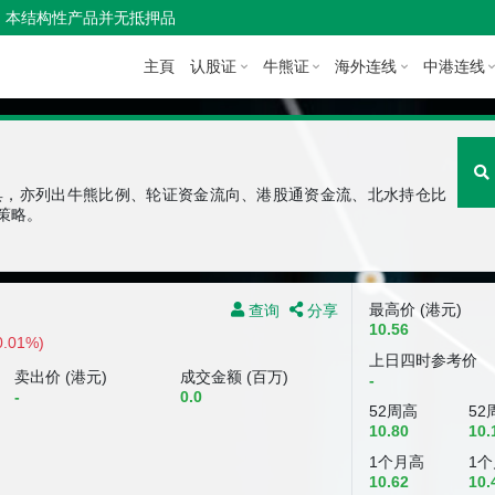
本结构性产品并无抵押品
主頁
认股证
牛熊证
海外连线
中港连线
具，亦列出牛熊比例、轮证资金流向、港股通资金流、北水持仓比
策略。
查询
分享
最高价 (港元)
10.56
0.01%)
上日四时参考价
卖出价 (港元)
成交金额 (百万)
-
-
0.0
52周高
52
10.80
10.
1个月高
1
10.62
10.