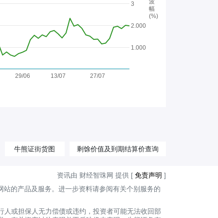
波
3
幅
(%)
2.000
1.000
29/06
13/07
27/07
牛熊证街货图
剩馀价值及到期结算价查询
资讯由 财经智珠网 提供 [
免责声明
]
网站的产品及服务。进一步资料请参阅有关个别服务的
行人或担保人无力偿债或违约，投资者可能无法收回部