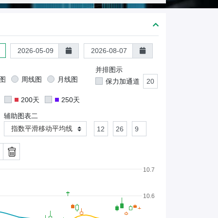
熊
证
/
股
证
并排图示
图
周线图
月线图
保力加通道
200天
250天
辅助图表二
指数平滑移动平均线
10.7
10.6