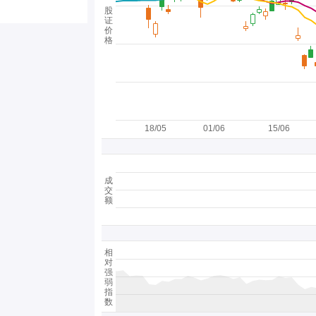
股
证
价
格
18/05
01/06
15/06
成
交
额
相
对
强
弱
指
数