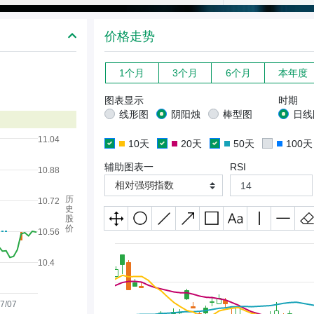
价格走势
1个月
3个月
6个月
本年度
图表显示
时期
线形图
阴阳烛
棒型图
日线
11.04
10天
20天
50天
100天
辅助图表一
RSI
10.88
相对强弱指数
历
10.72
史
股
价
10.56
10.4
7/07