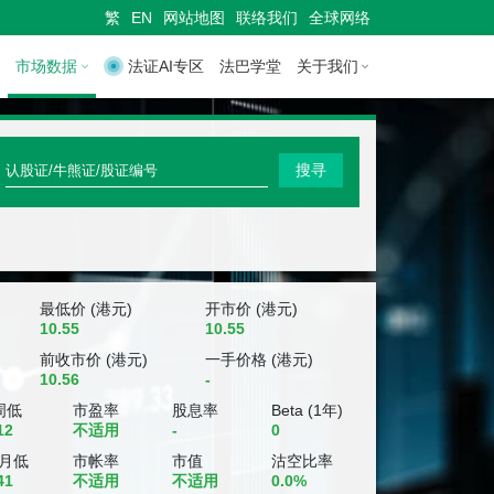
繁
EN
网站地图
联络我们
全球网络
市场数据
法证AI专区
法巴学堂
关于我们
快
搜寻
速
搜
寻
认
最低价 (港元)
开市价 (港元)
10.55
10.55
股
前收市价 (港元)
一手价格 (港元)
10.56
-
证
周低
市盈率
股息率
Beta (1年)
/
12
不适用
-
0
牛
个月低
市帐率
市值
沽空比率
41
不适用
不适用
0.0%