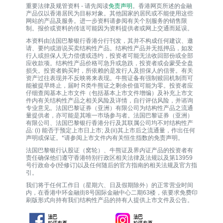
重要法律及规管资料 - 请先阅读
免责声明
。香港网页所述的金融
产品仅以香港居民为目标对象。其他国家的居民或不能使用这些
网站的产品及服务。进一步资料请参阅有关个别服务的销售限
制。报价或资料的传送可能因为资料提供者或网上交通而延误。
本资料由法国巴黎银行香港分行刊发，其并不构成任何建议、邀
请、要约或游说买卖结构性产品。结构性产品并无抵押品，如发
行人或担保人无力偿债或违约，投资者可能无法收回部份或全部
应收款项。结构性产品价格可急升或急跌，投资者或会蒙受全盘
损失。投资者购买时，所依赖的是发行人及担保人的信誉。有关
资产过往表现并不反映将来表现。牛熊证备有强制赎回机制而可
能被提早终止，届时 R类牛熊证之剩余价值可能为零。投资者应
仔细查阅基本上市文件（包括基本上市文件增编）及补充上市文
件内有关结构性产品之相关风险及详情，自行评估风险，并谘询
专业意见。法国巴黎证券（亚洲）有限公司为结构性产品之流通
量提供者，亦可能是其唯一巿场参与者。法国巴黎证券（亚洲）
有限公司、法国巴黎银行香港分行及其联属公司均不对结构性产
品: (i) 能否于预定上市日上市; 及(ii)其上市后之流通量，作出任何
声明或保证。*请参阅上市文件内有关恒生指数的免责声明。
法国巴黎银行认股证（窝轮）、牛熊证及界内证产品的投资者有
责任确保他们遵守香港特别行政区相关法律及法规以及第13959
号行政命令(经修订)以及任何随后的官方指南的相关法规及官方指
引。
我们将于任何工作日（星期六、日及假期除外）的正常营业时间
内，在香港中环金融街8号国际金融中心二期63楼，依要求免费印
刷版形式向持有我们结构性产品的持有人提供上市文件及公告。