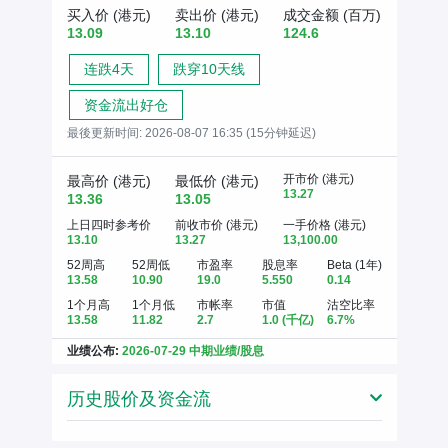
买入价 (港元)
卖出价 (港元)
成交金额 (百万)
13.09
13.10
124.6
连跌4天
跌穿10天线
资金流出好仓
最後更新时间:
2026-08-07 16:35 (15分钟延迟)
开市价 (港元)
最高价 (港元)
最低价 (港元)
13.27
13.36
13.05
上日四时参考价
前收市价 (港元)
一手价格 (港元)
13.10
13.27
13,100.00
52周高
52周低
市盈率
股息率
Beta (1年)
13.58
10.90
19.0
5.550
0.14
1个月高
1个月低
市帐率
市值
沽空比率
13.58
11.82
2.7
1.0
(千亿)
6.7%
业绩公布:
2026-07-29 中期业绩/股息
历史股价及资金流