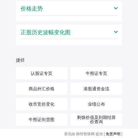
价格走势
正股历史波幅变化图
捷径
认股证专页
牛熊证专页
商品外汇价格
港股通资金流
收市竞价变化
业绩公布
剩馀价值及到期结算
牛熊证街货图
价查询
资讯由 财经智珠网 提供 [
免责声明
]