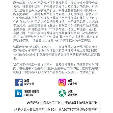
应收款项。结构性产品价格可急升或急跌，投资者或会蒙受全盘
损失。投资者购买时，所依赖的是发行人及担保人的信誉。有关
资产过往表现并不反映将来表现。牛熊证备有强制赎回机制而可
能被提早终止，届时 R类牛熊证之剩余价值可能为零。投资者应
仔细查阅基本上市文件（包括基本上市文件增编）及补充上市文
件内有关结构性产品之相关风险及详情，自行评估风险，并谘询
专业意见。法国巴黎证券（亚洲）有限公司为结构性产品之流通
量提供者，亦可能是其唯一巿场参与者。法国巴黎证券（亚洲）
有限公司、法国巴黎银行香港分行及其联属公司均不对结构性产
品: (i) 能否于预定上市日上市; 及(ii)其上市后之流通量，作出任何
声明或保证。*请参阅上市文件内有关恒生指数的免责声明。
法国巴黎银行认股证（窝轮）、牛熊证及界内证产品的投资者有
责任确保他们遵守香港特别行政区相关法律及法规以及第13959
号行政命令(经修订)以及任何随后的官方指南的相关法规及官方指
引。
我们将于任何工作日（星期六、日及假期除外）的正常营业时间
内，在香港中环金融街8号国际金融中心二期63楼，依要求免费印
刷版形式向持有我们结构性产品的持有人提供上市文件及公告。
免责声明
|
私隐政策声明
|
网站地图
|
恒指免责声明
|
纳斯达克指数免责声明
|
MSCI中国A50互联互通指数免责声明
|