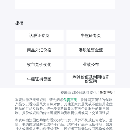
捷径
认股证专页
牛熊证专页
商品外汇价格
港股通资金流
收市竞价变化
业绩公布
剩馀价值及到期结算
牛熊证街货图
价查询
资讯由 财经智珠网 提供 [
免责声明
]
重要法律及规管资料 - 请先阅读
免责声明
。香港网页所述的金融
产品仅以香港居民为目标对象。其他国家的居民或不能使用这些
网站的产品及服务。进一步资料请参阅有关个别服务的销售限
制。报价或资料的传送可能因为资料提供者或网上交通而延误。
本资料由法国巴黎银行香港分行刊发，其并不构成任何建议、邀
请、要约或游说买卖结构性产品。结构性产品并无抵押品，如发
行人或担保人无力偿债或违约，投资者可能无法收回部份或全部