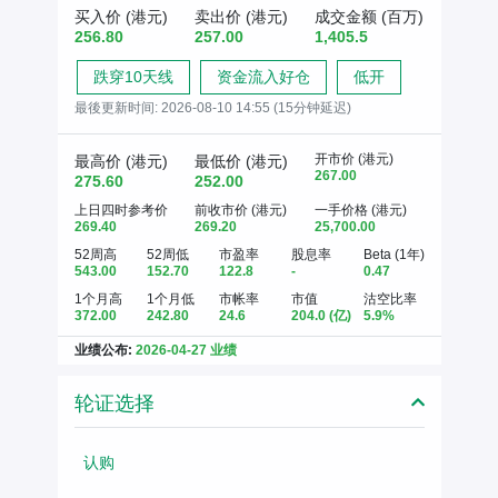
买入价 (港元)
卖出价 (港元)
成交金额 (百万)
256.80
257.00
1,405.5
跌穿10天线
资金流入好仓
低开
最後更新时间:
2026-08-10 14:55 (15分钟延迟)
开市价 (港元)
最高价 (港元)
最低价 (港元)
267.00
275.60
252.00
上日四时参考价
前收市价 (港元)
一手价格 (港元)
269.40
269.20
25,700.00
52周高
52周低
市盈率
股息率
Beta (1年)
543.00
152.70
122.8
-
0.47
1个月高
1个月低
市帐率
市值
沽空比率
372.00
242.80
24.6
204.0
(亿)
5.9%
业绩公布:
2026-04-27 业绩
轮证选择
认购