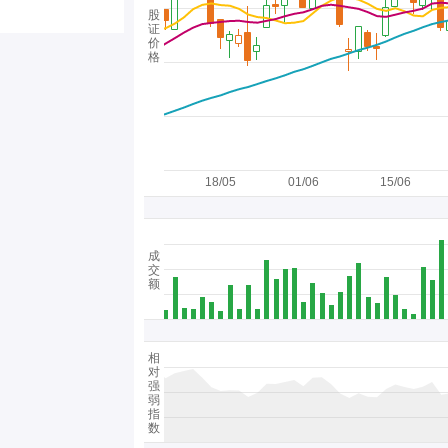
股
证
价
格
18/05
01/06
15/06
成
交
额
相
对
强
弱
指
数