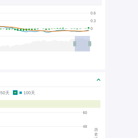
0.6
0.3
0
50天
100天
60
48
历
史