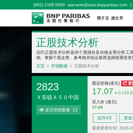
(852) 2108 5600
warrants@asia.bnpparibas.com
|
正股技术分析
法巴正股技术分析提供个股报价及价格走势分析工
例。掌握个股走势，参考相关轮证推荐选择部署投资
主页
市场数据
正股技术分析
2823
股证价格(港元)
更
17.07
0.110 (
Ｘ安硕Ａ５０中国
买入价 (港元)
17.04
11
是日浏览数量:
连升4天
资金
最後更新时间:
2026-