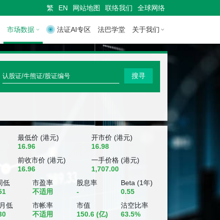
繁
EN
网站地图
联络我们
全球网络
市场数据
法证AI专区
法巴学堂
关于我们
快
搜寻
速
搜
寻
认
最低价 (港元)
开市价 (港元)
16.96
16.98
股
前收市价 (港元)
一手价格 (港元)
16.96
1,707.00
证
周低
市盈率
股息率
Beta (1年)
/
51
不适用
-
0.55
牛
个月低
市帐率
市值
沽空比率
30
不适用
150.6
(亿)
63.5%