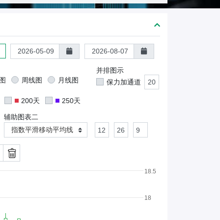
熊
证
/
股
证
并排图示
图
周线图
月线图
保力加通道
200天
250天
辅助图表二
指数平滑移动平均线
18.5
18