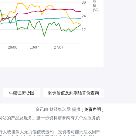
波
36
幅
(%)
24
12
29/06
13/07
27/07
牛熊证街货图
剩馀价值及到期结算价查询
资讯由 财经智珠网 提供 [
免责声明
]
网站的产品及服务。进一步资料请参阅有关个别服务的
行人或担保人无力偿债或违约，投资者可能无法收回部