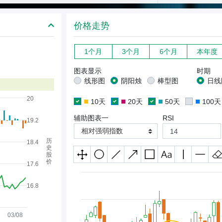
价格走势
1个月
3个月
6个月
本年度
图表显示
时期
线形图
阴阳烛
棒型图
日线
20
10天
20天
50天
100天
辅助图表一
RSI
19.2
相对强弱指数
历
18.4
史
股
价
17.6
16.8
03/08