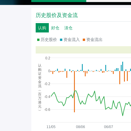
历史股价及资金流
认购
好仓
淡仓
历史股价
资金流入
资金流出
0.2
认
购
0
证
资
金
-0.2
流
︵
百
-0.4
万
港
元
-0.6
︶
11/05
08/06
06/07