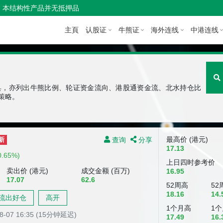
本结构性产品并无抵押品
主頁
认股证
牛熊证
海外连线
中港连线
具，亦列出牛熊比例、轮证资金流向、港股通资金流、北水持仓比
策略。
查询
分享
最高价 (港元)
新
17.13
0.65%)
上日四时参考价
卖出价 (港元)
成交金额 (百万)
16.95
17.07
62.6
52周高
52
18.16
14.
流出好仓
高开
1个月高
1
08-07 16:35 (15分钟延迟)
17.49
16.