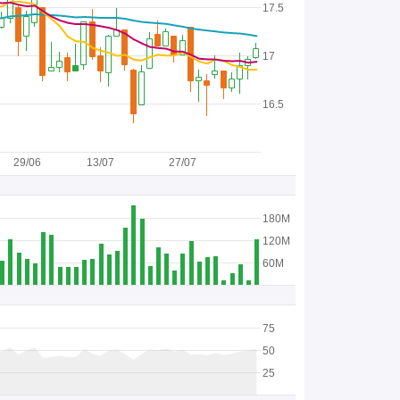
17.5
17
16.5
29/06
13/07
27/07
180M
120M
60M
75
50
25