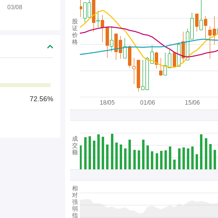
03/08
股
证
价
格
72.56%
18/05
01/06
15/06
成
交
额
相
对
强
弱
指