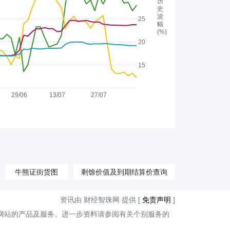
历
史
波
25
幅
(%)
20
15
29/06
13/07
27/07
牛熊证街货图
剩馀价值及到期结算价查询
资讯由 财经智珠网 提供 [
免责声明
]
网站的产品及服务。进一步资料请参阅有关个别服务的