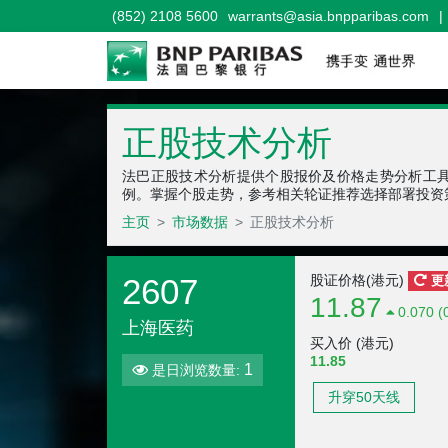
(852) 2108 5600
warrants@asia.bnpparibas.com
|
正股技术分析
法巴正股技术分析提供个股报价及价格走势分析工
例。掌握个股走势，参考相关轮证推荐选择部署投资
主页
市场数据
正股技术分析
2607
股证价格(港元)
更
11.87
0.070 (
上海医药
买入价 (港元)
11.85
1
是日浏览数量:
升穿50天线