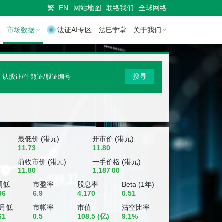
繁
EN
网站地图
联络我们
全球网络
市场数据
法证AI专区
法巴学堂
关于我们
快
搜寻
速
搜
寻
认
最低价 (港元)
开市价 (港元)
11.73
11.80
股
前收市价 (港元)
一手价格 (港元)
11.80
1,187.00
证
周低
市盈率
股息率
Beta (1年)
/
96
6.9
4.170
0.51
牛
个月低
市帐率
市值
沽空比率
61
0.5
108.5
(亿)
9.1%