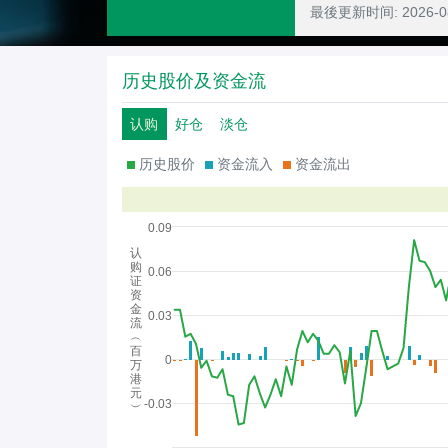
最後更新时间:
2026-
历史股价及资金流
认购
好仓
淡仓
历史股价
资金流入
资金流出
0.09
认
购
0.06
证
资
金
0.03
流
︵
百
0
万
港
元
-0.03
︶