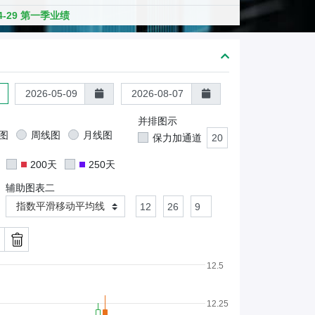
熊
04-29 第一季业绩
证
/
股
证
并排图示
图
周线图
月线图
保力加通道
200天
250天
辅助图表二
指数平滑移动平均线
12.5
12.25