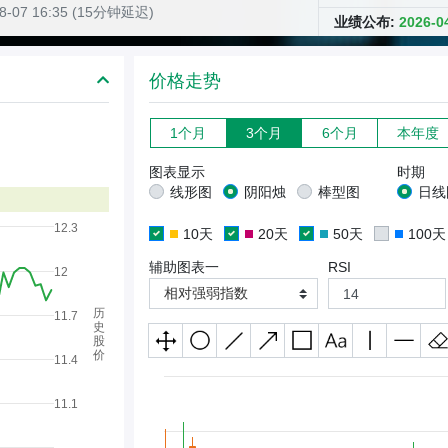
08-07 16:35 (15分钟延迟)
业绩公布:
2026-
价格走势
1个月
3个月
6个月
本年度
图表显示
时期
线形图
阴阳烛
棒型图
日线
12.3
10天
20天
50天
100天
辅助图表一
RSI
12
相对强弱指数
历
11.7
史
股
价
11.4
11.1