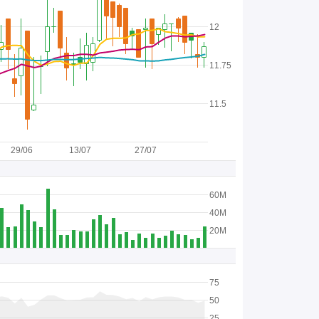
12
11.75
11.5
29/06
13/07
27/07
60M
40M
20M
75
50
25