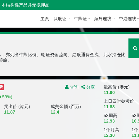
本结构性产品并无抵押品
主頁
认股证
牛熊证
海外连线
中港连线
具，亦列出牛熊比例、轮证资金流向、港股通资金流、北水持仓比
策略。
查询
分享
最高价 (港元)
新
11.90
0.59%)
上日四时参考价
卖出价 (港元)
成交金额 (百万)
11.83
11.87
12.4
52周高
52
12.93
10.
1个月高
1
12.30
11.