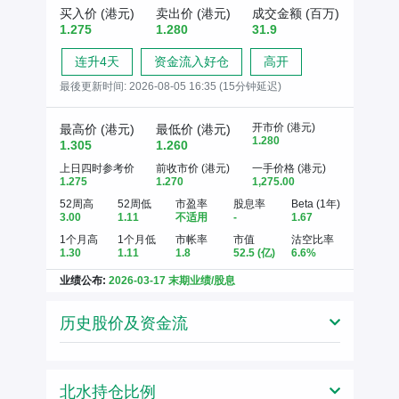
买入价 (港元)
卖出价 (港元)
成交金额 (百万)
1.275
1.280
31.9
连升4天
资金流入好仓
高开
最後更新时间:
2026-08-05 16:35 (15分钟延迟)
开市价 (港元)
最高价 (港元)
最低价 (港元)
1.280
1.305
1.260
上日四时参考价
前收市价 (港元)
一手价格 (港元)
1.275
1.270
1,275.00
52周高
52周低
市盈率
股息率
Beta (1年)
3.00
1.11
不适用
-
1.67
1个月高
1个月低
市帐率
市值
沽空比率
1.30
1.11
1.8
52.5
(亿)
6.6%
业绩公布:
2026-03-17 末期业绩/股息
历史股价及资金流
北水持仓比例