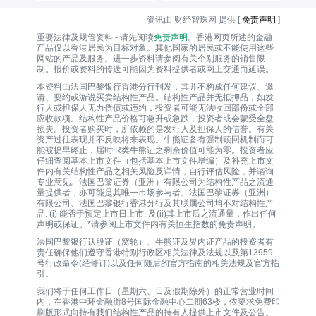
资讯由 财经智珠网 提供 [
免责声明
]
重要法律及规管资料 - 请先阅读
免责声明
。香港网页所述的金融
产品仅以香港居民为目标对象。其他国家的居民或不能使用这些
网站的产品及服务。进一步资料请参阅有关个别服务的销售限
制。报价或资料的传送可能因为资料提供者或网上交通而延误。
本资料由法国巴黎银行香港分行刊发，其并不构成任何建议、邀
请、要约或游说买卖结构性产品。结构性产品并无抵押品，如发
行人或担保人无力偿债或违约，投资者可能无法收回部份或全部
应收款项。结构性产品价格可急升或急跌，投资者或会蒙受全盘
损失。投资者购买时，所依赖的是发行人及担保人的信誉。有关
资产过往表现并不反映将来表现。牛熊证备有强制赎回机制而可
能被提早终止，届时 R类牛熊证之剩余价值可能为零。投资者应
仔细查阅基本上市文件（包括基本上市文件增编）及补充上市文
件内有关结构性产品之相关风险及详情，自行评估风险，并谘询
专业意见。法国巴黎证券（亚洲）有限公司为结构性产品之流通
量提供者，亦可能是其唯一巿场参与者。法国巴黎证券（亚洲）
有限公司、法国巴黎银行香港分行及其联属公司均不对结构性产
品: (i) 能否于预定上市日上市; 及(ii)其上市后之流通量，作出任何
声明或保证。*请参阅上市文件内有关恒生指数的免责声明。
法国巴黎银行认股证（窝轮）、牛熊证及界内证产品的投资者有
责任确保他们遵守香港特别行政区相关法律及法规以及第13959
号行政命令(经修订)以及任何随后的官方指南的相关法规及官方指
引。
我们将于任何工作日（星期六、日及假期除外）的正常营业时间
内，在香港中环金融街8号国际金融中心二期63楼，依要求免费印
刷版形式向持有我们结构性产品的持有人提供上市文件及公告。