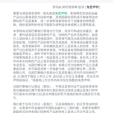
资讯由 财经智珠网 提供 [
免责声明
]
重要法律及规管资料 - 请先阅读
免责声明
。香港网页所述的金融
产品仅以香港居民为目标对象。其他国家的居民或不能使用这些
网站的产品及服务。进一步资料请参阅有关个别服务的销售限
制。报价或资料的传送可能因为资料提供者或网上交通而延误。
本资料由法国巴黎银行香港分行刊发，其并不构成任何建议、邀
请、要约或游说买卖结构性产品。结构性产品并无抵押品，如发
行人或担保人无力偿债或违约，投资者可能无法收回部份或全部
应收款项。结构性产品价格可急升或急跌，投资者或会蒙受全盘
损失。投资者购买时，所依赖的是发行人及担保人的信誉。有关
资产过往表现并不反映将来表现。牛熊证备有强制赎回机制而可
能被提早终止，届时 R类牛熊证之剩余价值可能为零。投资者应
仔细查阅基本上市文件（包括基本上市文件增编）及补充上市文
件内有关结构性产品之相关风险及详情，自行评估风险，并谘询
专业意见。法国巴黎证券（亚洲）有限公司为结构性产品之流通
量提供者，亦可能是其唯一巿场参与者。法国巴黎证券（亚洲）
有限公司、法国巴黎银行香港分行及其联属公司均不对结构性产
品: (i) 能否于预定上市日上市; 及(ii)其上市后之流通量，作出任何
声明或保证。*请参阅上市文件内有关恒生指数的免责声明。
法国巴黎银行认股证（窝轮）、牛熊证及界内证产品的投资者有
责任确保他们遵守香港特别行政区相关法律及法规以及第13959
号行政命令(经修订)以及任何随后的官方指南的相关法规及官方指
引。
我们将于任何工作日（星期六、日及假期除外）的正常营业时间
内，在香港中环金融街8号国际金融中心二期63楼，依要求免费印
刷版形式向持有我们结构性产品的持有人提供上市文件及公告。