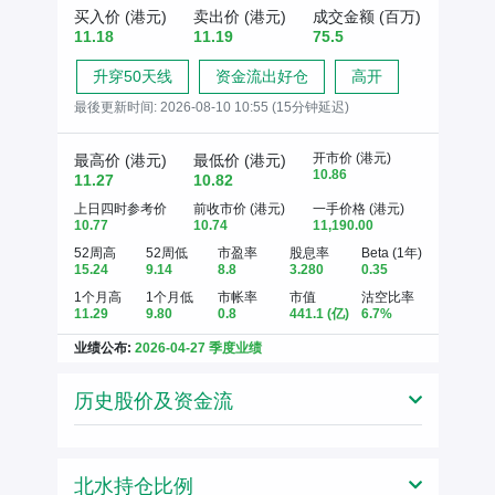
买入价 (港元)
卖出价 (港元)
成交金额 (百万)
11.18
11.19
75.5
升穿50天线
资金流出好仓
高开
最後更新时间:
2026-08-10 10:55 (15分钟延迟)
开市价 (港元)
最高价 (港元)
最低价 (港元)
10.86
11.27
10.82
上日四时参考价
前收市价 (港元)
一手价格 (港元)
10.77
10.74
11,190.00
52周高
52周低
市盈率
股息率
Beta (1年)
15.24
9.14
8.8
3.280
0.35
1个月高
1个月低
市帐率
市值
沽空比率
11.29
9.80
0.8
441.1
(亿)
6.7%
业绩公布:
2026-04-27 季度业绩
历史股价及资金流
北水持仓比例