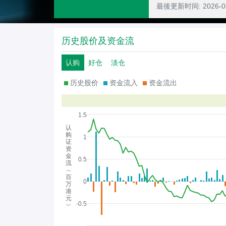
最後更新时间:
2026-
历史股价及资金流
认购
好仓
淡仓
历史股价
资金流入
资金流出
1.5
认
购
1
证
资
金
0.5
流
︵
百
0
万
港
元
-0.5
︶