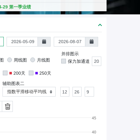
熊
04-29 第一季业绩
证
/
股
证
并排图示
图
周线图
月线图
保力加通道
200天
250天
辅助图表二
指数平滑移动平均线
45
40