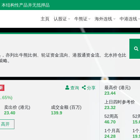
本结构性产品并无抵押品
主頁
认股证
牛熊证
海外连线
中港连线
具，亦列出牛熊比例、轮证资金流向、港股通资金流、北水持仓比
策略。
查询
分享
最高价 (港元)
新
23.44
1.65%)
上日四时参考价
卖出价 (港元)
成交金额 (百万)
23.32
23.40
139.9
52周高
52
46.70
15.
高开
1个月高
1
24.28
19.