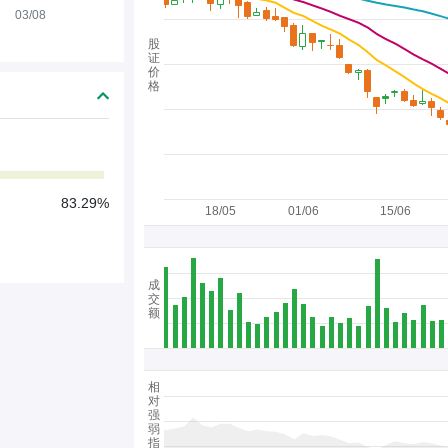
03/08
股
证
价
格
83.29%
18/05
01/06
15/06
成
交
额
相
对
强
弱
指