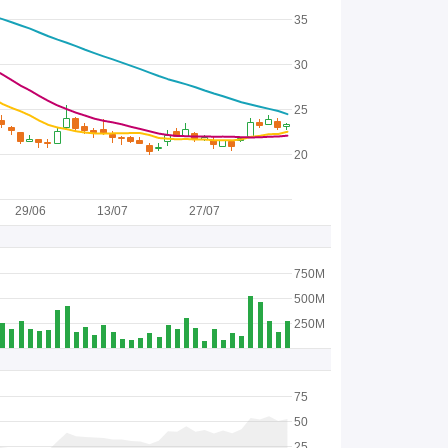
35
30
25
20
29/06
13/07
27/07
750M
500M
250M
75
50
25