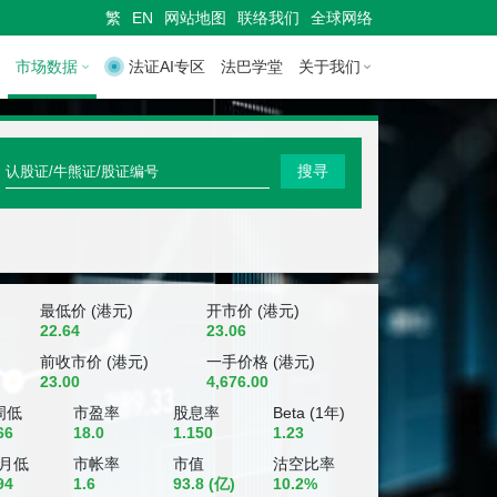
繁
EN
网站地图
联络我们
全球网络
市场数据
法证AI专区
法巴学堂
关于我们
快
搜寻
速
搜
寻
认
最低价 (港元)
开市价 (港元)
22.64
23.06
股
前收市价 (港元)
一手价格 (港元)
23.00
4,676.00
证
周低
市盈率
股息率
Beta (1年)
/
66
18.0
1.150
1.23
牛
个月低
市帐率
市值
沽空比率
94
1.6
93.8
(亿)
10.2%