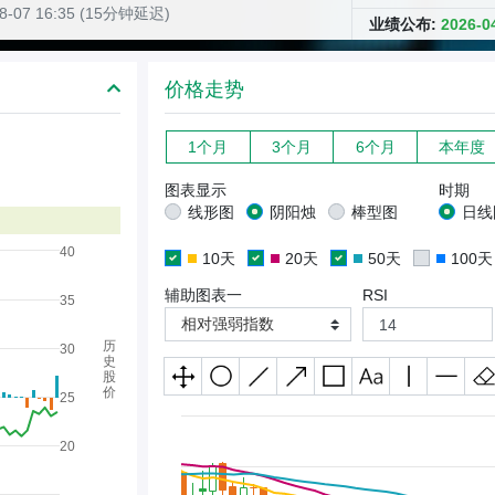
08-07 16:35 (15分钟延迟)
业绩公布:
2026-
价格走势
1个月
3个月
6个月
本年度
图表显示
时期
线形图
阴阳烛
棒型图
日线
40
10天
20天
50天
100天
辅助图表一
RSI
35
相对强弱指数
历
30
史
股
价
25
20