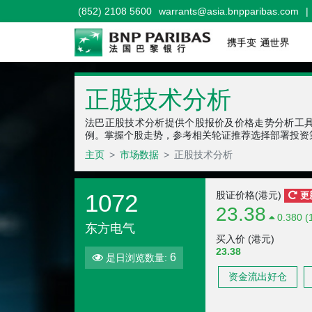
(852) 2108 5600
warrants@asia.bnpparibas.com
|
正股技术分析
法巴正股技术分析提供个股报价及价格走势分析工
例。掌握个股走势，参考相关轮证推荐选择部署投资
主页
市场数据
正股技术分析
1072
股证价格(港元)
更
23.38
0.380 (
东方电气
买入价 (港元)
23.38
6
是日浏览数量:
资金流出好仓