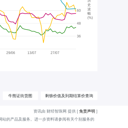
历
史
波
60
幅
(%)
48
36
29/06
13/07
27/07
牛熊证街货图
剩馀价值及到期结算价查询
资讯由 财经智珠网 提供 [
免责声明
]
网站的产品及服务。进一步资料请参阅有关个别服务的