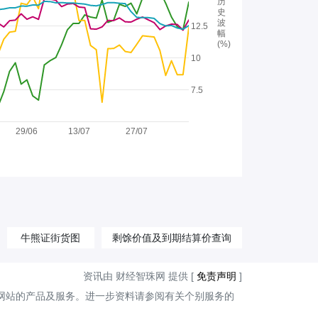
历
史
波
12.5
幅
(%)
10
7.5
29/06
13/07
27/07
牛熊证街货图
剩馀价值及到期结算价查询
资讯由 财经智珠网 提供 [
免责声明
]
网站的产品及服务。进一步资料请参阅有关个别服务的