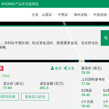
本结构性产品并无抵押品
主頁
认股证
牛熊证
海外连线
中港连线
具，亦列出牛熊比例、轮证资金流向、港股通资金流、北水持仓比
策略。
查询
分享
最高价 (港元)
新
78.30
1.70%)
上日四时参考价
卖出价 (港元)
成交金额 (百万)
77.50
77.60
381.4
52周高
52
78.45
64.
升穿20天线
资金流入好仓
1个月高
1
78.45
75.