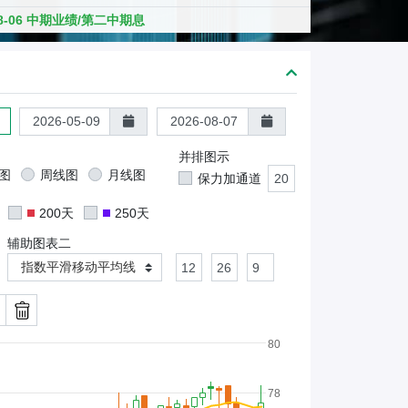
熊
-08-06 中期业绩/第二中期息
证
/
股
证
并排图示
图
周线图
月线图
保力加通道
200天
250天
辅助图表二
指数平滑移动平均线
80
78