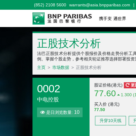
(852) 2108 5600
warrants@asia.bnpparibas.com
|
正股技术分析
法巴正股技术分析提供个股报价及价格走势分析工
例。掌握个股走势，参考相关轮证推荐选择部署投资
主页
市场数据
正股技术分析
0002
股证价格(港元)
更
77.60
1.300 (
中电控股
买入价 (港元)
77.50
10
是日浏览数量:
升穿10天线