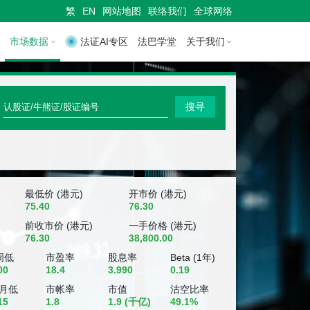
繁
EN
网站地图
联络我们
全球网络
市场数据
法证AI专区
法巴学堂
关于我们
快
搜寻
速
搜
寻
认
最低价 (港元)
开市价 (港元)
75.40
76.30
股
前收市价 (港元)
一手价格 (港元)
76.30
38,800.00
证
周低
市盈率
股息率
Beta (1年)
/
00
18.4
3.990
0.19
牛
个月低
市帐率
市值
沽空比率
15
1.8
1.9
(千亿)
49.1%