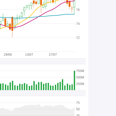
76
74
72
29/06
13/07
27/07
750M
500M
250M
75
50
25