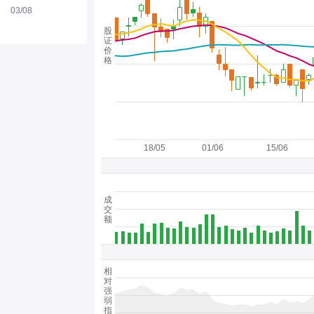
03/08
股
证
价
格
18/05
01/06
15/06
成
交
额
相
对
强
弱
指