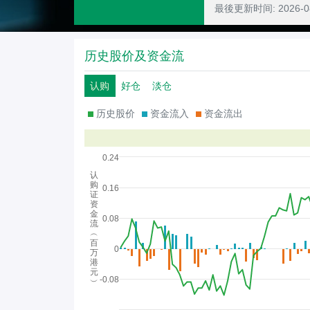
最後更新时间:
2026-
历史股价及资金流
认购
好仓
淡仓
历史股价
资金流入
资金流出
0.24
认
购
0.16
证
资
金
0.08
流
︵
百
0
万
港
元
-0.08
︶