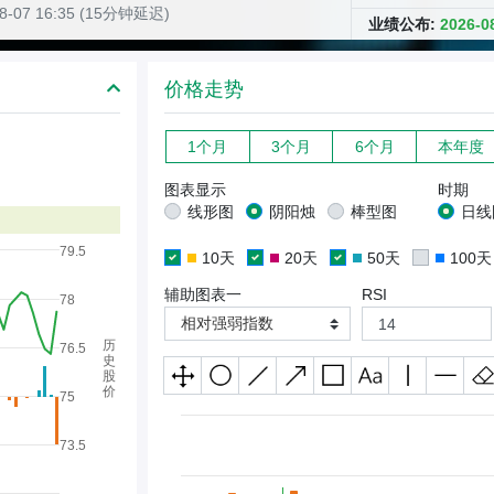
08-07 16:35 (15分钟延迟)
业绩公布:
2026
价格走势
1个月
3个月
6个月
本年度
图表显示
时期
线形图
阴阳烛
棒型图
日线
79.5
10天
20天
50天
100天
辅助图表一
RSI
78
相对强弱指数
历
76.5
史
股
价
75
73.5