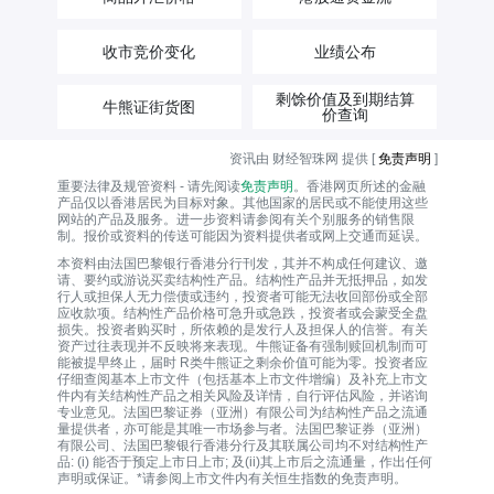
收市竞价变化
业绩公布
剩馀价值及到期结算
牛熊证街货图
价查询
资讯由 财经智珠网 提供 [
免责声明
]
重要法律及规管资料 - 请先阅读
免责声明
。香港网页所述的金融
产品仅以香港居民为目标对象。其他国家的居民或不能使用这些
网站的产品及服务。进一步资料请参阅有关个别服务的销售限
制。报价或资料的传送可能因为资料提供者或网上交通而延误。
本资料由法国巴黎银行香港分行刊发，其并不构成任何建议、邀
请、要约或游说买卖结构性产品。结构性产品并无抵押品，如发
行人或担保人无力偿债或违约，投资者可能无法收回部份或全部
应收款项。结构性产品价格可急升或急跌，投资者或会蒙受全盘
损失。投资者购买时，所依赖的是发行人及担保人的信誉。有关
资产过往表现并不反映将来表现。牛熊证备有强制赎回机制而可
能被提早终止，届时 R类牛熊证之剩余价值可能为零。投资者应
仔细查阅基本上市文件（包括基本上市文件增编）及补充上市文
件内有关结构性产品之相关风险及详情，自行评估风险，并谘询
专业意见。法国巴黎证券（亚洲）有限公司为结构性产品之流通
量提供者，亦可能是其唯一巿场参与者。法国巴黎证券（亚洲）
有限公司、法国巴黎银行香港分行及其联属公司均不对结构性产
品: (i) 能否于预定上市日上市; 及(ii)其上市后之流通量，作出任何
声明或保证。*请参阅上市文件内有关恒生指数的免责声明。