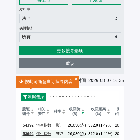
发行商
法巴
实际槓杆
所有
更多搜寻选项
重设
牛熊证搜寻结果
共
11
个搜寻结果
最後更新时间: 2026-08-07 16:35
按此可随意自订搜寻内容
数据选择
股证
相关
收回价
收回距离
到期日
种类
编号
资产
($)
(%)
(年-月-日)
54392
恒生指数
熊证
26,050(点)
382.0 (1.49%)
2029-05-30
53694
恒生指数
熊证
26,030(点)
362.0 (1.41%)
2029-05-30