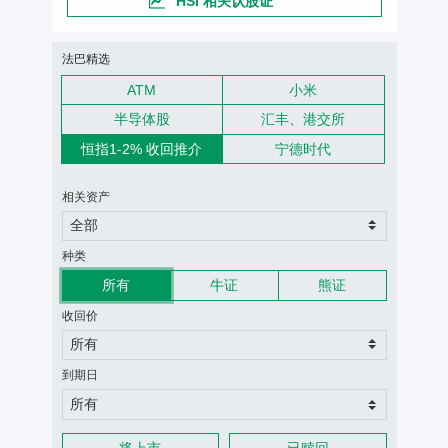
HSI 相关认股证
认股证搜寻条件
法巴精选
ATM
小米
半导体股
汇丰、港交所
恒指1-2% 收回推介
宁德时代
相关资产
全部
种类
所有
牛证
熊证
收回价
所有
到期日
所有
将上市
已赎回