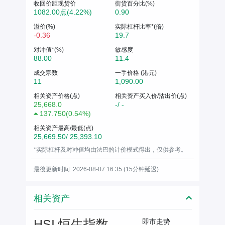
收回价距现货价
街货百分比(%)
1082.00点(4.22%)
0.90
溢价(%)
实际杠杆比率*(倍)
-0.36
19.7
对冲值*(%)
敏感度
88.00
11.4
成交宗数
一手价格 (港元)
11
1,090.00
相关资产价格(点)
相关资产买入价/沽出价(点)
25,668.0
-/ -
137.750
(
0.54%
)
相关资产最高/最低(点)
25,669.50/ 25,393.10
*实际杠杆及对冲值均由法巴的计价模式得出，仅供参考。
最後更新时间: 2026-08-07 16:35 (15分钟延迟)
相关资产
HSI 恒生指数
即市走势