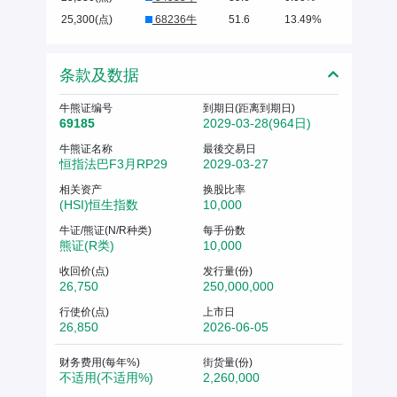
25,300(点)
68236牛
51.6
13.49%
条款及数据
牛熊证编号
到期日(距离到期日)
69185
2029-03-28(964日)
牛熊证名称
最後交易日
恒指法巴F3月RP29
2029-03-27
相关资产
换股比率
(HSI)恒生指数
10,000
牛证/熊证(N/R种类)
每手份数
熊证(R类)
10,000
收回价(点)
发行量(份)
26,750
250,000,000
行使价(点)
上市日
26,850
2026-06-05
财务费用(每年%)
街货量(份)
不适用(不适用%)
2,260,000