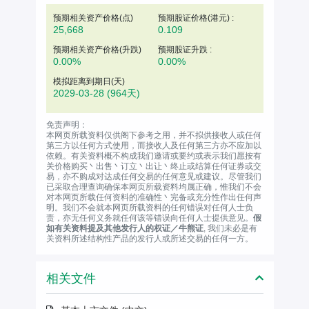
预期相关资产价格(
点
)
预期股证价格(港元) :
25,668
0.109
预期相关资产价格(升跌)
预期股证升跌 :
0.00%
0.00%
模拟距离到期日(天)
2029-03-28
(964天)
免责声明：
本网页所载资料仅供阁下参考之用，并不拟供接收人或任何
第三方以任何方式使用，而接收人及任何第三方亦不应加以
依赖。有关资料概不构成我们邀请或要约或表示我们愿按有
关价格购买丶出售丶订立丶出让丶终止或结算任何证券或交
易，亦不购成对达成任何交易的任何意见或建议。尽管我们
已采取合理查询确保本网页所载资料均属正确，惟我们不会
对本网页所载任何资料的准确性丶完备或充分性作出任何声
明。我们不会就本网页所载资料的任何错误对任何人士负
责，亦无任何义务就任何该等错误向任何人士提供意见。
假
如有关资料提及其他发行人的权证／牛熊证
, 我们未必是有
关资料所述结构性产品的发行人或所述交易的任何一方。
相关文件