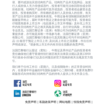
请、要约或游说买卖结构性产品。结构性产品并无抵押品，如发
行人或担保人无力偿债或违约，投资者可能无法收回部份或全部
应收款项。结构性产品价格可急升或急跌，投资者或会蒙受全盘
损失。投资者购买时，所依赖的是发行人及担保人的信誉。有关
资产过往表现并不反映将来表现。牛熊证备有强制赎回机制而可
能被提早终止，届时 R类牛熊证之剩余价值可能为零。投资者应
仔细查阅基本上市文件（包括基本上市文件增编）及补充上市文
件内有关结构性产品之相关风险及详情，自行评估风险，并谘询
专业意见。法国巴黎证券（亚洲）有限公司为结构性产品之流通
量提供者，亦可能是其唯一巿场参与者。法国巴黎证券（亚洲）
有限公司、法国巴黎银行香港分行及其联属公司均不对结构性产
品: (i) 能否于预定上市日上市; 及(ii)其上市后之流通量，作出任何
声明或保证。*请参阅上市文件内有关恒生指数的免责声明。
法国巴黎银行认股证（窝轮）、牛熊证及界内证产品的投资者有
责任确保他们遵守香港特别行政区相关法律及法规以及第13959
号行政命令(经修订)以及任何随后的官方指南的相关法规及官方指
引。
我们将于任何工作日（星期六、日及假期除外）的正常营业时间
内，在香港中环金融街8号国际金融中心二期63楼，依要求免费印
刷版形式向持有我们结构性产品的持有人提供上市文件及公告。
免责声明
|
私隐政策声明
|
网站地图
|
恒指免责声明
|