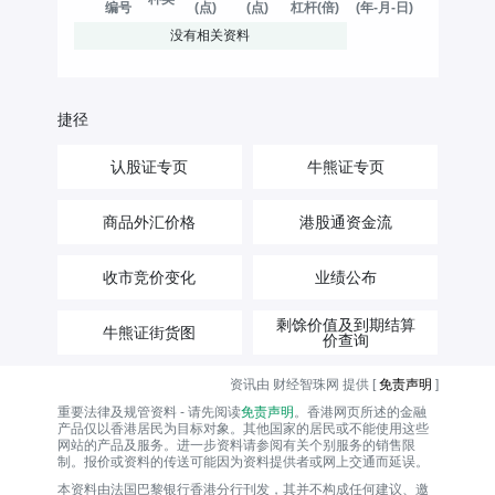
编号
(点)
(点)
杠杆(倍)
(年-月-日)
没有相关资料
捷径
认股证专页
牛熊证专页
商品外汇价格
港股通资金流
收市竞价变化
业绩公布
剩馀价值及到期结算
牛熊证街货图
价查询
资讯由 财经智珠网 提供 [
免责声明
]
重要法律及规管资料 - 请先阅读
免责声明
。香港网页所述的金融
产品仅以香港居民为目标对象。其他国家的居民或不能使用这些
网站的产品及服务。进一步资料请参阅有关个别服务的销售限
制。报价或资料的传送可能因为资料提供者或网上交通而延误。
本资料由法国巴黎银行香港分行刊发，其并不构成任何建议、邀