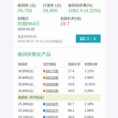
收回价 (
点
)
行使价 (
点
)
收回价距离(%)
26,750
26,850
1082.0 (4.22%)
到期日
实际杠杆(倍)
尚馀
964
日
19.7
2029-03-28
最後更新时间:
买 / 卖
2026-08-07 16:35 (15分钟延迟)
收回价附近产品
收回价
法巴精选
实际杠杆
街货比例
26,950(点)
66172熊
17.4
1.12%
26,900(点)
68036熊
17.9
2.90%
26,850(点)
65668熊
18.8
11.91%
26,800(点)
59903熊
19.0
5.26%
收回价: 26750(点)
25,380(点)
54436牛
62.7
1.18%
25,350(点)
69232牛
59.1
1.09%
25,330(点)
54955牛
39.6
0.00%