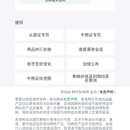
没有相关资料
捷径
认股证专页
牛熊证专页
商品外汇价格
港股通资金流
收市竞价变化
业绩公布
剩馀价值及到期结算
牛熊证街货图
价查询
资讯由 财经智珠网 提供 [
免责声明
]
重要法律及规管资料 - 请先阅读
免责声明
。香港网页所述的金融
产品仅以香港居民为目标对象。其他国家的居民或不能使用这些
网站的产品及服务。进一步资料请参阅有关个别服务的销售限
制。报价或资料的传送可能因为资料提供者或网上交通而延误。
本资料由法国巴黎银行香港分行刊发，其并不构成任何建议、邀
请、要约或游说买卖结构性产品。结构性产品并无抵押品，如发
行人或担保人无力偿债或违约，投资者可能无法收回部份或全部