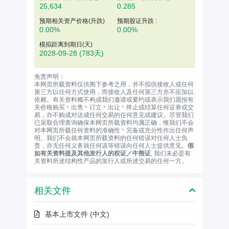
25,634
0.285
预期相关资产价格(升跌)
预期股证升跌 :
0.00%
0.00%
模拟距离到期日(天)
2028-09-28
(783天)
免责声明：
本网页所载资料仅供阁下参考之用，并不拟供接收人或任何
第三方以任何方式使用，而接收人及任何第三方亦不应加以
依赖。有关资料概不构成我们邀请或要约或表示我们愿按有
关价格购买丶出售丶订立丶出让丶终止或结算任何证券或交
易，亦不购成对达成任何交易的任何意见或建议。尽管我们
已采取合理查询确保本网页所载资料均属正确，惟我们不会
对本网页所载任何资料的准确性丶完备或充分性作出任何声
明。我们不会就本网页所载资料的任何错误对任何人士负
责，亦无任何义务就任何该等错误向任何人士提供意见。
假
如有关资料提及其他发行人的权证／牛熊证
, 我们未必是有
关资料所述结构性产品的发行人或所述交易的任何一方。
相关文件
基本上市文件 (中文)