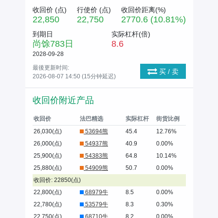
收回价 (
点
)
行使价 (
点
)
收回价距离(%)
22,850
22,750
2770.6 (10.81%)
到期日
实际杠杆(倍)
尚馀
783
日
8.6
2028-09-28
最後更新时间:
买 / 卖
2026-08-07 14:50 (15分钟延迟)
收回价附近产品
收回价
法巴精选
实际杠杆
街货比例
26,030(点)
53694熊
45.4
12.76%
26,000(点)
54937熊
40.9
0.00%
25,900(点)
54383熊
64.8
10.14%
25,880(点)
54909熊
50.7
0.00%
收回价: 22850(点)
22,800(点)
68979牛
8.5
0.00%
22,780(点)
53579牛
8.3
0.30%
22,750(点)
68710牛
8.2
0.00%