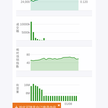
24,000
0.120
成
10000k
交
额
5000k
相
对
80
强
弱
40
指
数
街
16M
货
量
8M
01/08
按此可随意自订搜寻内容
按此可随意自订搜寻内容
2026