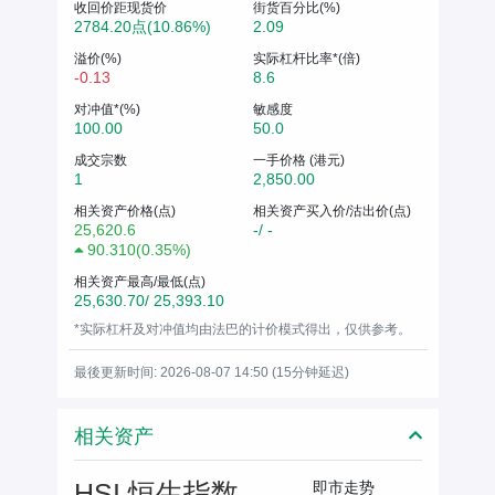
收回价距现货价
街货百分比(%)
2784.20点(10.86%)
2.09
溢价(%)
实际杠杆比率*(倍)
-0.13
8.6
对冲值*(%)
敏感度
100.00
50.0
成交宗数
一手价格 (港元)
1
2,850.00
相关资产价格(点)
相关资产买入价/沽出价(点)
25,620.6
-/ -
90.310
(
0.35%
)
相关资产最高/最低(点)
25,630.70/ 25,393.10
*实际杠杆及对冲值均由法巴的计价模式得出，仅供参考。
最後更新时间: 2026-08-07 14:50 (15分钟延迟)
相关资产
HSI 恒生指数
即市走势