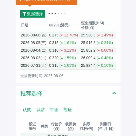
数据选择
恒生指数(HSI)
日期
68201(港元)
价格(点)
2026-08-06(四)
0.275
(
12.70%)
25,530.3
(
1.49%)
2026-08-05(三)
0.315
(
1.61%)
25,915.8
(
0.24%)
2026-08-04(二)
0.310
(
3.12%)
25,852.9
(
0.60%)
2026-08-03(一)
0.320
(
1.59%)
26,009.4
(
0.48%)
2026-07-31(五)
0.315
(
1.61%)
25,884.4
(
0.10%)
最後更新时间: 2026-08-06
推荐选择
认购
认沽
牛证
熊证
股证
行使价
收回价
实际
到期日
种类
编号
(点)
(点)
杠杆(倍)
(年-月-日)