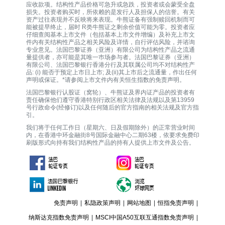
应收款项。结构性产品价格可急升或急跌，投资者或会蒙受全盘
损失。投资者购买时，所依赖的是发行人及担保人的信誉。有关
资产过往表现并不反映将来表现。牛熊证备有强制赎回机制而可
能被提早终止，届时 R类牛熊证之剩余价值可能为零。投资者应
仔细查阅基本上市文件（包括基本上市文件增编）及补充上市文
件内有关结构性产品之相关风险及详情，自行评估风险，并谘询
专业意见。法国巴黎证券（亚洲）有限公司为结构性产品之流通
量提供者，亦可能是其唯一巿场参与者。法国巴黎证券（亚洲）
有限公司、法国巴黎银行香港分行及其联属公司均不对结构性产
品: (i) 能否于预定上市日上市; 及(ii)其上市后之流通量，作出任何
声明或保证。*请参阅上市文件内有关恒生指数的免责声明。
法国巴黎银行认股证（窝轮）、牛熊证及界内证产品的投资者有
责任确保他们遵守香港特别行政区相关法律及法规以及第13959
号行政命令(经修订)以及任何随后的官方指南的相关法规及官方指
引。
我们将于任何工作日（星期六、日及假期除外）的正常营业时间
内，在香港中环金融街8号国际金融中心二期63楼，依要求免费印
刷版形式向持有我们结构性产品的持有人提供上市文件及公告。
免责声明
|
私隐政策声明
|
网站地图
|
恒指免责声明
|
纳斯达克指数免责声明
|
MSCI中国A50互联互通指数免责声明
|