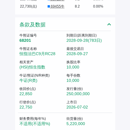
22,730(点)
69455牛
8.2
0.00%
条款及数据
牛熊证编号
到期日(距离到期日)
68201
2028-09-28(783日)
牛熊证名称
最後交易日
恒指法巴C9月RC28
2028-09-27
相关资产
换股比率
(HSI)恒生指数
10,000
牛证/熊证(N/R种类)
每手份数
牛证(R类)
10,000
收回价(点)
发行量(份)
22,850
250,000,000
行使价(点)
上市日
22,750
2026-07-02
财务费用(每年%)
街货量(份)
不适用(不适用%)
5,220,000