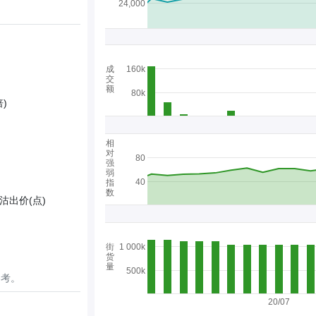
24,000
成
160k
交
额
80k
)
相
对
80
强
弱
40
指
数
沽出价(点)
街
1 000k
货
量
500k
参考。
20/07