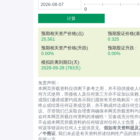
0
计算
预期相关资产价格(
点
)
预期股证价格(港元
25,561
0.325
预期相关资产价格(升跌)
预期股证升跌 :
0.00%
0.00%
模拟距离到期日(天)
2028-09-28
(783天)
免责声明：
本网页所载资料仅供阁下参考之用，并不拟供接收人
何方式使用，而接收人及任何第三方亦不应加以依赖
成我们邀请或要约或表示我们愿按有关价格购买丶出
终止或结算任何证券或交易，亦不购成对达成任何交
议。尽管我们已采取合理查询确保本网页所载资料均
会对本网页所载任何资料的准确性丶完备或充分性作
不会就本网页所载资料的任何错误对任何人士负责，
何该等错误向任何人士提供意见。
假如有关资料提及
／牛熊证
, 我们未必是有关资料所述结构性产品的发
任何一方。