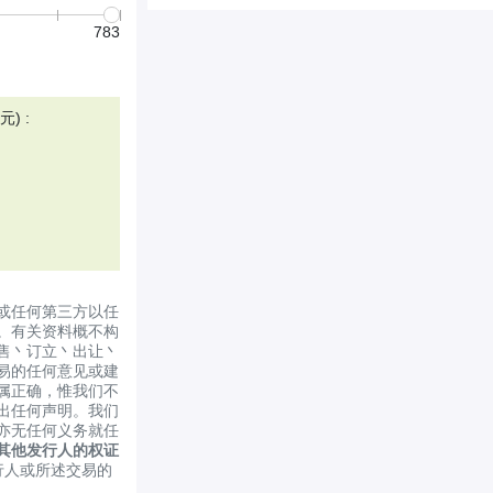
783
) :
或任何第三方以任
。有关资料概不构
售丶订立丶出让丶
易的任何意见或建
属正确，惟我们不
出任何声明。我们
亦无任何义务就任
其他发行人的权证
行人或所述交易的