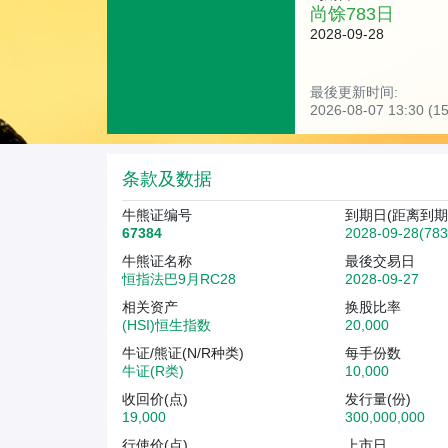
尚馀
783
日
2028-09-28
最後更新时间:
2026-08-07 13:30 
条款及数据
牛熊证编号
到期日(距离到期
67384
2028-09-28(78
牛熊证名称
最後交易日
恒指法巴9月RC28
2028-09-27
相关资产
换股比率
(HSI)恒生指数
20,000
牛证/熊证(N/R种类)
每手份数
牛证(R类)
10,000
收回价(点)
发行量(份)
19,000
300,000,000
行使价(点)
上市日