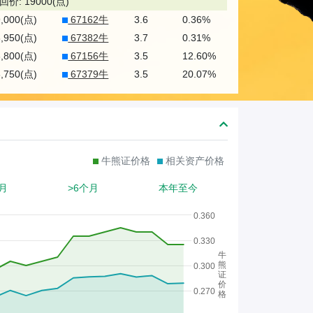
熊
回价: 19000(点)
9,000(点)
67162牛
3.6
0.36%
证
8,950(点)
67382牛
3.7
0.31%
/
8,800(点)
67156牛
3.5
12.60%
股
8,750(点)
67379牛
3.5
20.07%
证
牛熊证价格
相关资产价格
月
>6个月
本年至今
0.360
0.330
牛
熊
0.300
证
价
0.270
格