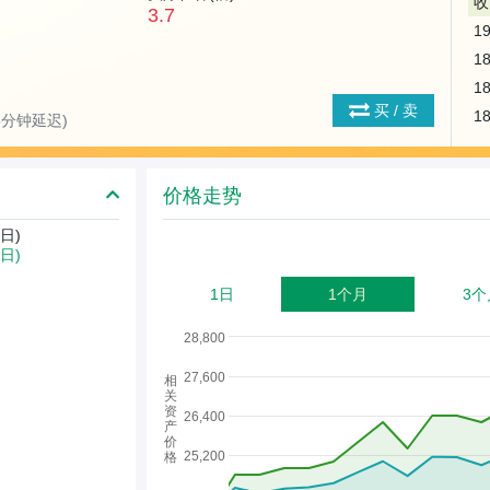
收
3.7
1
1
1
买 / 卖
1
(15分钟延迟)
价格走势
日)
3日)
1日
1个月
3个
28,800
27,600
相
关
资
26,400
产
价
25,200
格