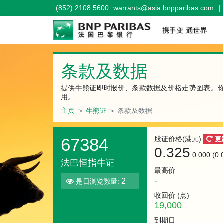
(852) 2108 5600
warrants@asia.bnpparibas.com
|
条款及数据
提供牛熊证即时报价、条款数据及价格走势图表。
用。
主页
牛熊证
条款及数据
67384
股证价格(港元)
更
0.325
0.000 (0
法巴恒指牛证
最高价
-
2
是日浏览数量:
收回价 (
点
)
19,000
到期日