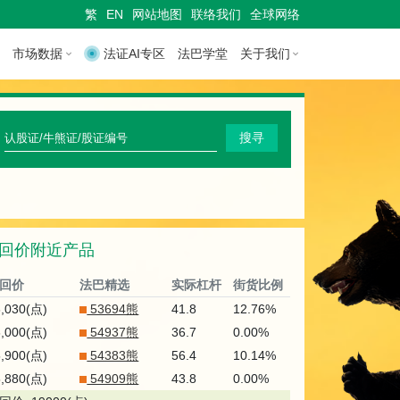
繁
EN
网站地图
联络我们
全球网络
市场数据
法证AI专区
法巴学堂
关于我们
快
搜寻
速
搜
寻
回价附近产品
认
股
回价
法巴精选
实际杠杆
街货比例
证
6,030(点)
53694熊
41.8
12.76%
6,000(点)
54937熊
36.7
0.00%
/
5,900(点)
54383熊
56.4
10.14%
牛
5,880(点)
54909熊
43.8
0.00%