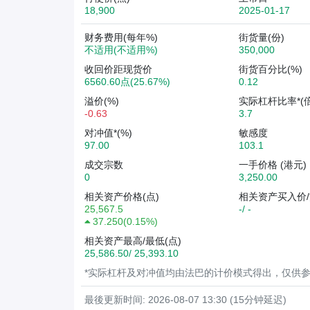
18,900
2025-01-17
财务费用(每年%)
街货量(份)
不适用(不适用%)
350,000
收回价距现货价
街货百分比(%)
6560.60点(25.67%)
0.12
溢价(%)
实际杠杆比率*(倍
-0.63
3.7
对冲值*(%)
敏感度
97.00
103.1
成交宗数
一手价格 (港元)
0
3,250.00
相关资产价格(点)
相关资产买入价/
25,567.5
-/ -
37.250
(
0.15%
)
相关资产最高/最低(点)
25,586.50/ 25,393.10
*实际杠杆及对冲值均由法巴的计价模式得出，仅供
最後更新时间: 2026-08-07 13:30 (15分钟延迟)