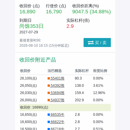
收回价 (
点
)
行使价 (
点
)
收回价距离(%)
16,890
16,790
9047.5 (34.88%)
到期日
实际杠杆(倍)
尚馀
353
日
2.9
2027-07-29
最後更新时间:
买 / 卖
2026-08-10 16:15 (15分钟延迟)
收回价附近产品
收回价
法巴精选
实际杠杆
街货比例
26,100(点)
55401熊
80.3
0.00%
26,050(点)
54392熊
138.0
3.61%
26,030(点)
53694熊
159.4
12.96%
26,000(点)
54937熊
202.9
0.00%
收回价: 16890(点)
16,650(点)
66535牛
2.8
0.00%
16,600(点)
66622牛
2.8
0.00%
16,500(点)
66718牛
2.7
0.51%