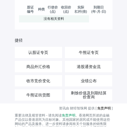
股证
行使价
收回价
实际
到期日
种类
编号
(点)
(点)
杠杆(倍)
(年-月-日)
没有相关资料
捷径
认股证专页
牛熊证专页
商品外汇价格
港股通资金流
收市竞价变化
业绩公布
剩馀价值及到期结算
牛熊证街货图
价查询
资讯由 财经智珠网 提供 [
免责声明
]
重要法律及规管资料 - 请先阅读
免责声明
。香港网页所述的金融
产品仅以香港居民为目标对象。其他国家的居民或不能使用这些
网站的产品及服务。进一步资料请参阅有关个别服务的销售限