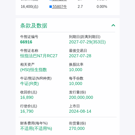
16,400(点)
55807牛
2.7
0.00%
条款及数据
牛熊证编号
到期日(距离到期日)
66916
2027-07-29(353日)
牛熊证名称
最後交易日
恒指法巴N7月RC27
2027-07-28
相关资产
换股比率
(HSI)恒生指数
10,000
牛证/熊证(N/R种类)
每手份数
牛证(R类)
10,000
收回价(点)
发行量(份)
16,890
200,000,000
行使价(点)
上市日
16,790
2024-08-14
财务费用(每年%)
街货量(份)
不适用(不适用%)
270,000