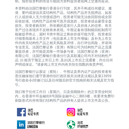
制。报价或资料的传送可能因为资料提供者或网上交通而延误。
本资料由法国巴黎银行香港分行刊发，其并不构成任何建议、邀
请、要约或游说买卖结构性产品。结构性产品并无抵押品，如发
行人或担保人无力偿债或违约，投资者可能无法收回部份或全部
应收款项。结构性产品价格可急升或急跌，投资者或会蒙受全盘
损失。投资者购买时，所依赖的是发行人及担保人的信誉。有关
资产过往表现并不反映将来表现。牛熊证备有强制赎回机制而可
能被提早终止，届时 R类牛熊证之剩余价值可能为零。投资者应
仔细查阅基本上市文件（包括基本上市文件增编）及补充上市文
件内有关结构性产品之相关风险及详情，自行评估风险，并谘询
专业意见。法国巴黎证券（亚洲）有限公司为结构性产品之流通
量提供者，亦可能是其唯一巿场参与者。法国巴黎证券（亚洲）
有限公司、法国巴黎银行香港分行及其联属公司均不对结构性产
品: (i) 能否于预定上市日上市; 及(ii)其上市后之流通量，作出任何
声明或保证。*请参阅上市文件内有关恒生指数的免责声明。
法国巴黎银行认股证（窝轮）、牛熊证及界内证产品的投资者有
责任确保他们遵守香港特别行政区相关法律及法规以及第13959
号行政命令(经修订)以及任何随后的官方指南的相关法规及官方指
引。
我们将于任何工作日（星期六、日及假期除外）的正常营业时间
内，在香港中环金融街8号国际金融中心二期63楼，依要求免费印
刷版形式向持有我们结构性产品的持有人提供上市文件及公告。