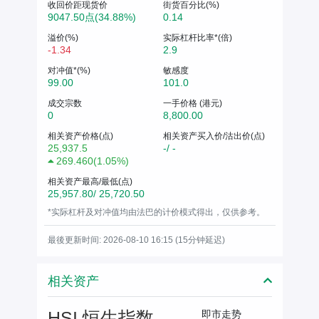
收回价距现货价
街货百分比(%)
9047.50点(34.88%)
0.14
溢价(%)
实际杠杆比率*(倍)
-1.34
2.9
对冲值*(%)
敏感度
99.00
101.0
成交宗数
一手价格 (港元)
0
8,800.00
相关资产价格(点)
相关资产买入价/沽出价(点)
25,937.5
-/ -
269.460
(
1.05%
)
相关资产最高/最低(点)
25,957.80/ 25,720.50
*实际杠杆及对冲值均由法巴的计价模式得出，仅供参考。
最後更新时间: 2026-08-10 16:15 (15分钟延迟)
相关资产
HSI 恒生指数
即市走势