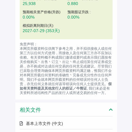
25,938
0.880
预期相关资产价格(升跌)
预期股证升跌 :
0.00%
0.00%
模拟距离到期日(天)
2027-07-29
(353天)
免责声明：
本网页所载资料仅供阁下参考之用，并不拟供接收人或任何
第三方以任何方式使用，而接收人及任何第三方亦不应加以
依赖。有关资料概不构成我们邀请或要约或表示我们愿按有
关价格购买丶出售丶订立丶出让丶终止或结算任何证券或交
易，亦不购成对达成任何交易的任何意见或建议。尽管我们
已采取合理查询确保本网页所载资料均属正确，惟我们不会
对本网页所载任何资料的准确性丶完备或充分性作出任何声
明。我们不会就本网页所载资料的任何错误对任何人士负
责，亦无任何义务就任何该等错误向任何人士提供意见。
假
如有关资料提及其他发行人的权证／牛熊证
, 我们未必是有
关资料所述结构性产品的发行人或所述交易的任何一方。
相关文件
基本上市文件 (中文)