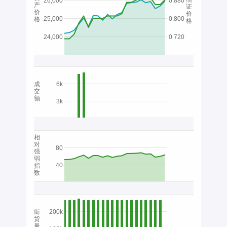
26,000
0.880
产
证
价
价
25,000
0.800
格
格
24,000
0.720
成
6k
交
额
3k
相
对
80
强
弱
40
指
数
街
200k
货
量