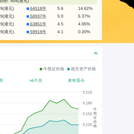
熊
回价: 404(港元)
99(港元)
64518牛
5.6
14.62%
证
89(港元)
58937牛
5.0
5.37%
/
79(港元)
63851牛
4.5
4.05%
股
69(港元)
59919牛
4.1
0.20%
证
牛熊证价格
相关资产价格
月
>6个月
本年至今
0.210
0.180
牛
熊
0.150
证
价
0.120
格