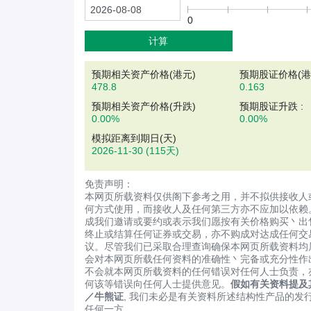
0
计算
预期相关资产价格(
港元
)
预期股证价格(港元
478.8
0.163
预期相关资产价格(升跌)
预期股证升跌 :
0.00%
0.00%
模拟距离到期日(天)
2026-11-30
(115天)
免责声明：
本网页所载资料仅供阁下参考之用，并不拟供接收人
何方式使用，而接收人及任何第三方亦不应加以依赖
成我们邀请或要约或表示我们愿按有关价格购买丶出
终止或结算任何证券或交易，亦不购成对达成任何交
议。尽管我们已采取合理查询确保本网页所载资料均
会对本网页所载任何资料的准确性丶完备或充分性作
不会就本网页所载资料的任何错误对任何人士负责，
何该等错误向任何人士提供意见。
假如有关资料提及
／牛熊证
, 我们未必是有关资料所述结构性产品的发
任何一方。