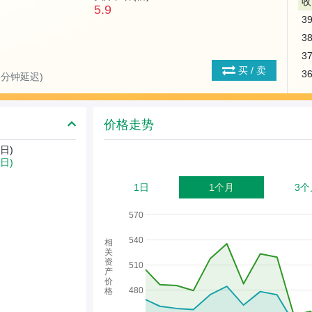
收
5.9
3
3
3
买 / 卖
3
(15分钟延迟)
价格走势
日)
5日)
1日
1个月
3个
570
540
相
关
资
510
产
价
480
格