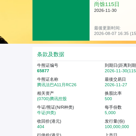
尚馀
115
日
2026-11-30
最後更新时间:
2026-08-07 16:35 
条款及数据
牛熊证编号
到期日(距离到期
65877
2026-11-30(11
牛熊证名称
最後交易日
腾讯法巴A11月RC26
2026-11-27
相关资产
换股比率
(0700)腾讯控股
500
牛证/熊证(N/R种类)
每手份数
牛证(R类)
5,000
收回价(港元)
发行量(份)
404
100,000,000
行使价(港元)
上市日