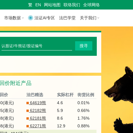
繁
EN
网站地图
联络我们
全球网络
市场数据
法证AI专区
法巴学堂
关于我们
快
搜寻
速
搜
寻
回价附近产品
认
股
回价
法巴精选
实际杠杆
街货比例
证
80(港元)
64619熊
4.6
0.01%
55(港元)
62182熊
5.9
0.66%
/
28(港元)
62181熊
8.6
1.76%
牛
08(港元)
62271熊
12.9
0.88%