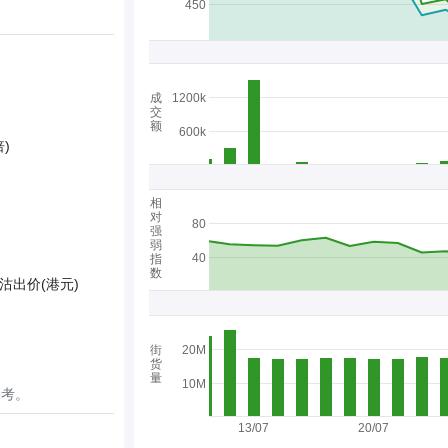
450
成
1200k
交
额
600k
)
相
对
80
强
弱
40
指
数
沽出价(港元)
街
20M
货
量
10M
参考。
13/07
20/07