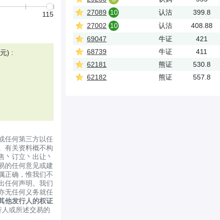
27089
10
认沽
399.8
115
27002
10
认沽
408.88
69047
牛证
421
68739
牛证
411
) :
62181
熊证
530.8
62182
熊证
557.8
或任何第三方以任
。有关资料概不构
售丶订立丶出让丶
易的任何意见或建
属正确，惟我们不
出任何声明。我们
亦无任何义务就任
其他发行人的权证
行人或所述交易的