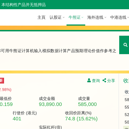
本结构性产品并无抵押品
主頁
认股证
牛熊证
海外连线
中港连线
你可用牛熊证计算机输入模拟数据计算产品预期理论价值作参考之
收
查询
分享
新
2.98%)
收
最低价
成交金额
成交量
5
0.159
93,890.00
585,000
5
行使价 (
港元
)
收回价距离(%)
5
401
74.8 (15.62%)
5
实际杠杆(倍)