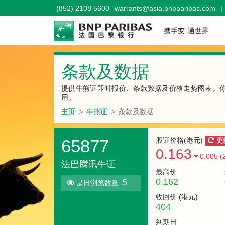
(852) 2108 5600
warrants@asia.bnpparibas.com
|
条款及数据
提供牛熊证即时报价、条款数据及价格走势图表。
用。
主页
牛熊证
条款及数据
65877
股证价格(港元)
更
0.163
0.005 (
法巴腾讯牛证
最高价
0.162
5
是日浏览数量:
收回价 (
港元
)
404
到期日