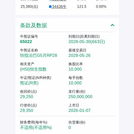
25,380(点)
54436牛
121.5
0.00%
条款及数据
牛熊证编号
到期日(距离到期日)
65022
2028-05-30(663日)
牛熊证名称
最後交易日
恒指法巴G5月RP28
2028-05-26
相关资产
换股比率
(HSI)恒生指数
10,000
牛证/熊证(N/R种类)
每手份数
熊证(R类)
10,000
收回价(点)
发行量(份)
29,250
250,000,000
行使价(点)
上市日
29,350
2026-01-07
财务费用(每年%)
街货量(份)
不适用(不适用%)
0