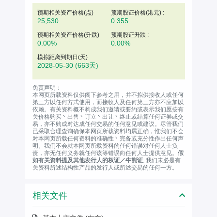
预期相关资产价格(
点
)
预期股证价格(港元) :
25,530
0.355
预期相关资产价格(升跌)
预期股证升跌 :
0.00%
0.00%
模拟距离到期日(天)
2028-05-30
(663天)
免责声明：
本网页所载资料仅供阁下参考之用，并不拟供接收人或任何
第三方以任何方式使用，而接收人及任何第三方亦不应加以
依赖。有关资料概不构成我们邀请或要约或表示我们愿按有
关价格购买丶出售丶订立丶出让丶终止或结算任何证券或交
易，亦不购成对达成任何交易的任何意见或建议。尽管我们
已采取合理查询确保本网页所载资料均属正确，惟我们不会
对本网页所载任何资料的准确性丶完备或充分性作出任何声
明。我们不会就本网页所载资料的任何错误对任何人士负
责，亦无任何义务就任何该等错误向任何人士提供意见。
假
如有关资料提及其他发行人的权证／牛熊证
, 我们未必是有
关资料所述结构性产品的发行人或所述交易的任何一方。
相关文件