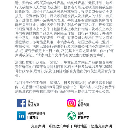
请、要约或游说买卖结构性产品。结构性产品并无抵押品，如发
行人或担保人无力偿债或违约，投资者可能无法收回部份或全部
应收款项。结构性产品价格可急升或急跌，投资者或会蒙受全盘
损失。投资者购买时，所依赖的是发行人及担保人的信誉。有关
资产过往表现并不反映将来表现。牛熊证备有强制赎回机制而可
能被提早终止，届时 R类牛熊证之剩余价值可能为零。投资者应
仔细查阅基本上市文件（包括基本上市文件增编）及补充上市文
件内有关结构性产品之相关风险及详情，自行评估风险，并谘询
专业意见。法国巴黎证券（亚洲）有限公司为结构性产品之流通
量提供者，亦可能是其唯一巿场参与者。法国巴黎证券（亚洲）
有限公司、法国巴黎银行香港分行及其联属公司均不对结构性产
品: (i) 能否于预定上市日上市; 及(ii)其上市后之流通量，作出任何
声明或保证。*请参阅上市文件内有关恒生指数的免责声明。
法国巴黎银行认股证（窝轮）、牛熊证及界内证产品的投资者有
责任确保他们遵守香港特别行政区相关法律及法规以及第13959
号行政命令(经修订)以及任何随后的官方指南的相关法规及官方指
引。
我们将于任何工作日（星期六、日及假期除外）的正常营业时间
内，在香港中环金融街8号国际金融中心二期63楼，依要求免费印
刷版形式向持有我们结构性产品的持有人提供上市文件及公告。
免责声明
|
私隐政策声明
|
网站地图
|
恒指免责声明
|