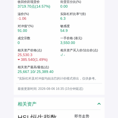
收回价距现货价
街货百分比(%)
3719.70点(14.57%)
0.00
溢价(%)
实际杠杆比率*(倍)
-1.06
6.3
对冲值*(%)
敏感度
91.00
54.9
成交宗数
一手价格 (港元)
0
3,550.00
相关资产价格(点)
相关资产买入价/沽出价(点)
25,530.3
-/ -
385.540
(
1.49%
)
相关资产最高/最低(点)
25,667.10/ 25,389.40
*实际杠杆及对冲值均由法巴的计价模式得出，仅供参考。
最後更新时间: 2026-08-06 16:35 (15分钟延迟)
相关资产
HSI 恒生指数
即市走势