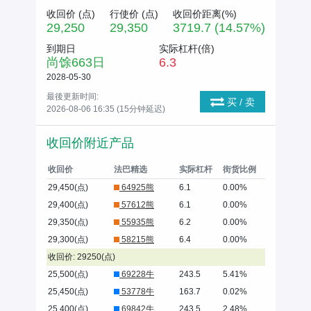
收回价 (
点
)
行使价 (
点
)
收回价距离(%)
29,250
29,350
3719.7 (14.57%)
到期日
实际杠杆(倍)
尚馀
663
日
6.3
2028-05-30
最後更新时间:
买 / 卖
2026-08-06 16:35 (15分钟延迟)
收回价附近产品
收回价
法巴精选
实际杠杆
街货比例
29,450(点)
64925熊
6.1
0.00%
29,400(点)
57612熊
6.1
0.00%
29,350(点)
55935熊
6.2
0.00%
29,300(点)
58215熊
6.4
0.00%
收回价: 29250(点)
25,500(点)
69228牛
243.5
5.41%
25,450(点)
53778牛
163.7
0.02%
25,400(点)
69842牛
243.5
2.48%