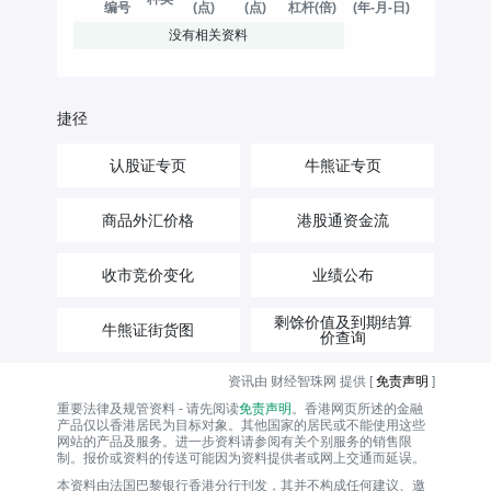
编号
(点)
(点)
杠杆(倍)
(年-月-日)
没有相关资料
捷径
认股证专页
牛熊证专页
商品外汇价格
港股通资金流
收市竞价变化
业绩公布
剩馀价值及到期结算
牛熊证街货图
价查询
资讯由 财经智珠网 提供 [
免责声明
]
重要法律及规管资料 - 请先阅读
免责声明
。香港网页所述的金融
产品仅以香港居民为目标对象。其他国家的居民或不能使用这些
网站的产品及服务。进一步资料请参阅有关个别服务的销售限
制。报价或资料的传送可能因为资料提供者或网上交通而延误。
本资料由法国巴黎银行香港分行刊发，其并不构成任何建议、邀