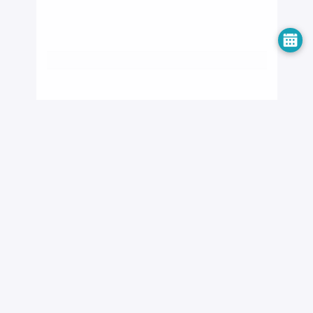
美团(03690)
日期
64329(港元)
收回价距现货价
街货(百万份)
街货(%)
价格(港元)
最後更新时间: 2026-08-07