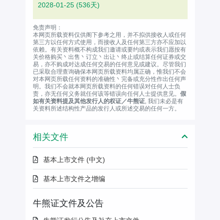
2028-01-25
(536天)
免责声明：
本网页所载资料仅供阁下参考之用，并不拟供接收人或任何
第三方以任何方式使用，而接收人及任何第三方亦不应加以
依赖。有关资料概不构成我们邀请或要约或表示我们愿按有
关价格购买丶出售丶订立丶出让丶终止或结算任何证券或交
易，亦不购成对达成任何交易的任何意见或建议。尽管我们
已采取合理查询确保本网页所载资料均属正确，惟我们不会
对本网页所载任何资料的准确性丶完备或充分性作出任何声
明。我们不会就本网页所载资料的任何错误对任何人士负
责，亦无任何义务就任何该等错误向任何人士提供意见。
假
如有关资料提及其他发行人的权证／牛熊证
, 我们未必是有
关资料所述结构性产品的发行人或所述交易的任何一方。
相关文件
基本上市文件 (中文)
基本上市文件之增编
牛熊证文件及公告