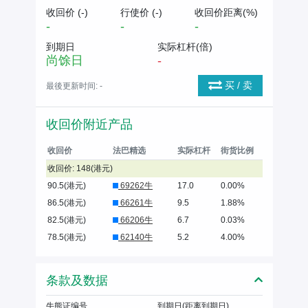
收回价 (
-
)
行使价 (
-
)
收回价距离(%)
-
-
-
到期日
实际杠杆(倍)
尚馀
日
-
买 / 卖
最後更新时间:
-
收回价附近产品
收回价
法巴精选
实际杠杆
街货比例
收回价: 148(港元)
90.5(港元)
69262牛
17.0
0.00%
86.5(港元)
66261牛
9.5
1.88%
82.5(港元)
66206牛
6.7
0.03%
78.5(港元)
62140牛
5.2
4.00%
条款及数据
牛熊证编号
到期日(距离到期日)