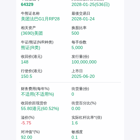
64329
2028-01-25(536日)
牛熊证名称
最後交易日
美团法巴G1月RP28
2028-01-24
相关资产
换股比率
(3690)美团
500
牛证/熊证(N/R种类)
每手份数
熊证(R类)
5,000
收回价(港元)
发行量(份)
148
100,000,000
行使价(港元)
上市日
150.5
2025-06-20
财务费用(每年%)
街货量(份)
不适用(不适用%)
0
收回价距现货价
街货百分比(%)
55.80港元(60.52%)
0.00
溢价(%)
实际杠杆比率*(倍)
-5.75
1.6
对冲值*(%)
敏感度
92.00
0.1