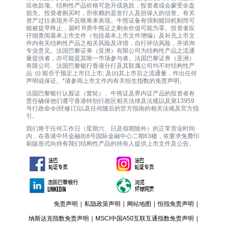
应收款项。结构性产品价格可急升或急跌，投资者或会蒙受全盘
损失。投资者购买时，所依赖的是发行人及担保人的信誉。有关
资产过往表现并不反映将来表现。牛熊证备有强制赎回机制而可
能被提早终止，届时 R类牛熊证之剩余价值可能为零。投资者应
仔细查阅基本上市文件（包括基本上市文件增编）及补充上市文
件内有关结构性产品之相关风险及详情，自行评估风险，并谘询
专业意见。法国巴黎证券（亚洲）有限公司为结构性产品之流通
量提供者，亦可能是其唯一巿场参与者。法国巴黎证券（亚洲）
有限公司、法国巴黎银行香港分行及其联属公司均不对结构性产
品: (i) 能否于预定上市日上市; 及(ii)其上市后之流通量，作出任何
声明或保证。*请参阅上市文件内有关恒生指数的免责声明。
法国巴黎银行认股证（窝轮）、牛熊证及界内证产品的投资者有
责任确保他们遵守香港特别行政区相关法律及法规以及第13959
号行政命令(经修订)以及任何随后的官方指南的相关法规及官方指
引。
我们将于任何工作日（星期六、日及假期除外）的正常营业时间
内，在香港中环金融街8号国际金融中心二期63楼，依要求免费印
刷版形式向持有我们结构性产品的持有人提供上市文件及公告。
免责声明
|
私隐政策声明
|
网站地图
|
恒指免责声明
|
纳斯达克指数免责声明
|
MSCI中国A50互联互通指数免责声明
|