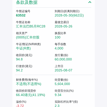
条款及数据
牛熊证编号
到期日(距离到期日)
63532
2028-05-30(662日)
牛熊证名称
最後交易日
汇丰法巴B5月RC28
2028-05-26
相关资产
换股比率
(0005)汇丰控股
100
牛证/熊证(N/R种类)
每手份数
牛证(R类)
4,000
收回价(港元)
发行量(份)
94.8
60,000,000
行使价(港元)
上市日
94.2
2025-08-07
财务费用(每年%)
街货量(份)
不适用(不适用%)
5,604,000
收回价距现货价
街货百分比(%)
66.40港元(41.19%)
9.34
溢价(%)
实际杠杆比率*(倍)
-3.72
2.3