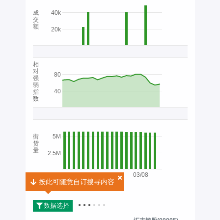
成
40k
交
额
20k
相
对
80
强
弱
40
指
数
街
5M
货
量
2.5M
03/08
按此可随意自订搜寻内容
按此可随意自订搜寻内容
2026
数据选择