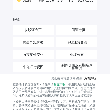
66285
熊证
179.6
179
8.1
2027-01-29
捷径
认股证专页
牛熊证专页
商品外汇价格
港股通资金流
收市竞价变化
业绩公布
剩馀价值及到期结算
牛熊证街货图
价查询
资讯由 财经智珠网 提供 [
免责声明
]
重要法律及规管资料 - 请先阅读
免责声明
。香港网页所述的金融
产品仅以香港居民为目标对象。其他国家的居民或不能使用这些
网站的产品及服务。进一步资料请参阅有关个别服务的销售限
制。报价或资料的传送可能因为资料提供者或网上交通而延误。
本资料由法国巴黎银行香港分行刊发，其并不构成任何建议、邀
请、要约或游说买卖结构性产品。结构性产品并无抵押品，如发
行人或担保人无力偿债或违约，投资者可能无法收回部份或全部