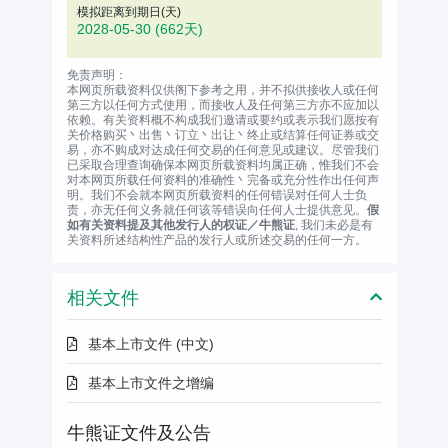
模拟距离到期日(天)
2028-05-30
(662天)
免责声明：
本网页所载资料仅供阁下参考之用，并不拟供接收人或任何
第三方以任何方式使用，而接收人及任何第三方亦不应加以
依赖。有关资料概不构成我们邀请或要约或表示我们愿按有
关价格购买丶出售丶订立丶出让丶终止或结算任何证券或交
易，亦不购成对达成任何交易的任何意见或建议。尽管我们
已采取合理查询确保本网页所载资料均属正确，惟我们不会
对本网页所载任何资料的准确性丶完备或充分性作出任何声
明。我们不会就本网页所载资料的任何错误对任何人士负
责，亦无任何义务就任何该等错误向任何人士提供意见。
假
如有关资料提及其他发行人的权证／牛熊证
, 我们未必是有
关资料所述结构性产品的发行人或所述交易的任何一方。
相关文件
基本上市文件 (中文)
基本上市文件之增编
牛熊证文件及公告