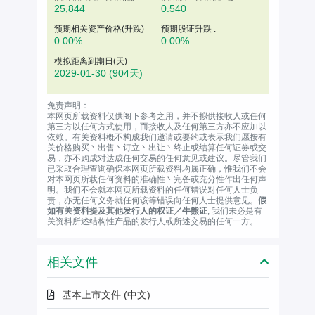
25,844
0.540
预期相关资产价格(升跌)
预期股证升跌 :
0.00%
0.00%
模拟距离到期日(天)
2029-01-30
(904天)
免责声明：
本网页所载资料仅供阁下参考之用，并不拟供接收人或任何
第三方以任何方式使用，而接收人及任何第三方亦不应加以
依赖。有关资料概不构成我们邀请或要约或表示我们愿按有
关价格购买丶出售丶订立丶出让丶终止或结算任何证券或交
易，亦不购成对达成任何交易的任何意见或建议。尽管我们
已采取合理查询确保本网页所载资料均属正确，惟我们不会
对本网页所载任何资料的准确性丶完备或充分性作出任何声
明。我们不会就本网页所载资料的任何错误对任何人士负
责，亦无任何义务就任何该等错误向任何人士提供意见。
假
如有关资料提及其他发行人的权证／牛熊证
, 我们未必是有
关资料所述结构性产品的发行人或所述交易的任何一方。
相关文件
基本上市文件 (中文)