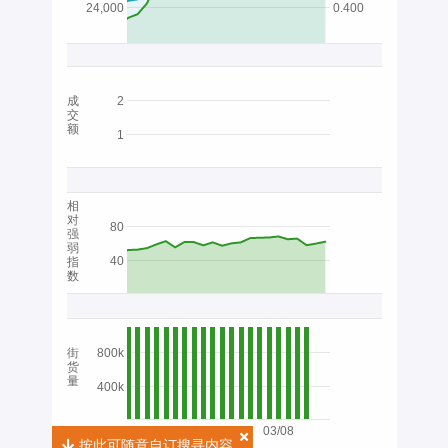
24,000
0.400
成
2
交
额
1
相
对
80
强
弱
40
指
数
街
800k
货
量
400k
03/08
按此可随意自订搜寻内容
按此可随意自订搜寻内容
2026