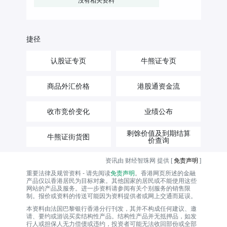
没有相关资料
捷径
认股证专页
牛熊证专页
商品外汇价格
港股通资金流
收市竞价变化
业绩公布
剩馀价值及到期结算
牛熊证街货图
价查询
资讯由 财经智珠网 提供 [
免责声明
]
重要法律及规管资料 - 请先阅读
免责声明
。香港网页所述的金融
产品仅以香港居民为目标对象。其他国家的居民或不能使用这些
网站的产品及服务。进一步资料请参阅有关个别服务的销售限
制。报价或资料的传送可能因为资料提供者或网上交通而延误。
本资料由法国巴黎银行香港分行刊发，其并不构成任何建议、邀
请、要约或游说买卖结构性产品。结构性产品并无抵押品，如发
行人或担保人无力偿债或违约，投资者可能无法收回部份或全部