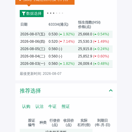
数据选择
恒生指数(HSI)
日期
63334(港元)
价格(点)
2026-08-07(五)
0.530
(
1.92%)
25,668.0
(
0.54%)
2026-08-06(四)
0.520
(
7.14%)
25,530.3
(
1.49%)
2026-08-05(三)
0.560
(-)
25,915.8
(
0.24%)
2026-08-04(二)
0.560
(-)
25,852.9
(
0.60%)
2026-08-03(一)
0.560
(
1.82%)
26,009.4
(
0.48%)
最後更新时间: 2026-08-07
推荐选择
认购
认沽
牛证
熊证
股证
行使价
收回价
实际
到期日
种类
编号
(点)
(点)
杠杆(倍)
(年-月-日)