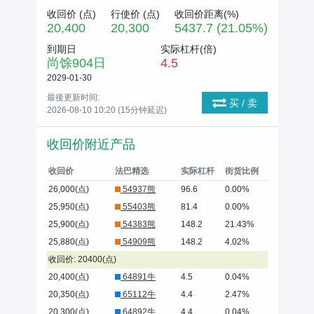
收回价 (
点
)
行使价 (
点
)
收回价距离(%)
20,400
20,300
5437.7 (21.05%)
到期日
实际杠杆(倍)
尚馀
904
日
4.5
2029-01-30
最後更新时间:
买 / 卖
2026-08-10 10:20 (15分钟延迟)
收回价附近产品
收回价
法巴精选
实际杠杆
街货比例
26,000(点)
54937熊
96.6
0.00%
25,950(点)
55403熊
81.4
0.00%
25,900(点)
54383熊
148.2
21.43%
25,880(点)
54909熊
148.2
4.02%
收回价: 20400(点)
20,400(点)
64891牛
4.5
0.04%
20,350(点)
65112牛
4.4
2.47%
20,300(点)
64892牛
4.4
0.04%